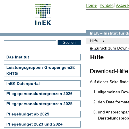
Home
Kontakt
Aktuell
InEK – Institut für
Hilfe
Zurück zum Downl
Hilfe
Das Institut
Leistungsgruppen-Grouper gemäß
Download-Hilfe
KHTG
Auf dieser Seite find
InEK Datenportal
allgemeinen Do
Pflegepersonaluntergrenzen 2026
den Dateiformat
Pflegepersonaluntergrenzen 2025
und Ansprechpart
Pflegebudget ab 2025
Darstellungspro
Pflegebudget 2023 und 2024