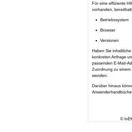
Für eine effiziente H
vorhanden, bereithalt
Betriebssystem
Browser
Versionen
Haben Sie inhaltliche
konkreten Anfrage un
passenden E-Mail-Ad
Zuordnung zu einem 
wenden.
Darüber hinaus könn
Anwenderhandbücher b
© InE