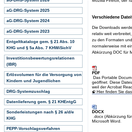
Mozilla Firefox, der f
aG-DRG-System 2025
Verschiedene Datei
aG-DRG-System 2024
Die Downloads werden
aG-DRG-System 2023
relativ weit verbreite
zu den Formaten und 
Entgeltkataloge gem. § 21 Abs. 10
normalerweise mit ei
KHG und § 5a Abs. 7 KHWiSichV
Abkürzung DOC für M
Investitionsbewertungsrelationen
(IBR)
PDF
Erlösvolumen für die Versorgung von
Das Portable Docume
Kindern und Jugendlichen
geöffnet. Diese Datei
weil der Acrobat Rea
DRG-Systemzuschlag
Hier finden Sie d
Datenlieferung gem. § 21 KHEntgG
DOCX
Sonderleistungen nach § 26 a/d/e
.docx (Abkürzung für
KHG
Microsoft Word.
PEPP-Vorschlagsverfahren