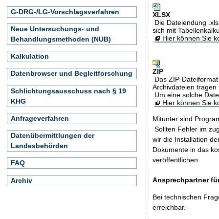
G-DRG-/LG-Vorschlagsverfahren
XLSX
Die Dateiendung .xls
Neue Untersuchungs- und
sich mit Tabellenkalk
Hier können Sie ko
Behandlungsmethoden (NUB)
Kalkulation
ZIP
Datenbrowser und Begleitforschung
Das ZIP-Dateiformat 
Archivdateien tragen 
Schlichtungsausschuss nach § 19
Um eine solche Date
KHG
Hier können Sie 
Anfrageverfahren
Mitunter sind Program
Sollten Fehler im z
Datenübermittlungen der
wir die Installation d
Landesbehörden
Dokumente in das ko
veröffentlichen.
FAQ
Ansprechpartner für
Archiv
Bei technischen Frag
erreichbar.