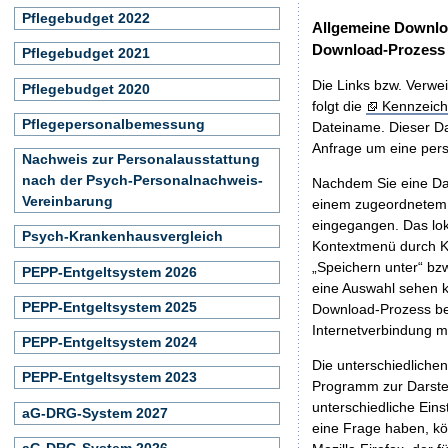
Pflegebudget 2022
Allgemeine Downlo
Download-Prozess
Pflegebudget 2021
Die Links bzw. Verwei
Pflegebudget 2020
folgt die
Kennzeich
Pflegepersonalbemessung
Dateiname. Dieser Da
Anfrage um eine persö
Nachweis zur Personalausstattung
nach der Psych-Personalnachweis-
Nachdem Sie eine Dat
Vereinbarung
einem zugeordnete
eingegangen. Das lok
Psych-Krankenhausvergleich
Kontextmenü durch Kl
„Speichern unter“ bz
PEPP-Entgeltsystem 2026
eine Auswahl sehen k
PEPP-Entgeltsystem 2025
Download-Prozess beg
Internetverbindung 
PEPP-Entgeltsystem 2024
Die unterschiedliche
PEPP-Entgeltsystem 2023
Programm zur Darstell
unterschiedliche Eins
aG-DRG-System 2027
eine Frage haben, k
aG-DRG-System 2026