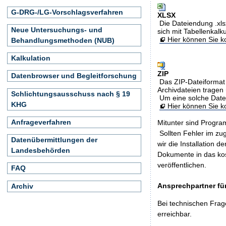
G-DRG-/LG-Vorschlagsverfahren
XLSX
Die Dateiendung .xls
Neue Untersuchungs- und
sich mit Tabellenkalk
Hier können Sie ko
Behandlungsmethoden (NUB)
Kalkulation
ZIP
Datenbrowser und Begleitforschung
Das ZIP-Dateiformat 
Archivdateien tragen 
Schlichtungsausschuss nach § 19
Um eine solche Date
KHG
Hier können Sie 
Anfrageverfahren
Mitunter sind Program
Sollten Fehler im z
Datenübermittlungen der
wir die Installation d
Landesbehörden
Dokumente in das ko
veröffentlichen.
FAQ
Ansprechpartner für
Archiv
Bei technischen Frag
erreichbar.