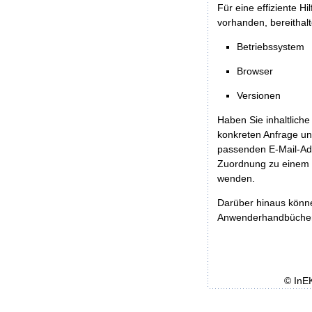
Für eine effiziente H
vorhanden, bereithalt
Betriebssystem
Browser
Versionen
Haben Sie inhaltliche
konkreten Anfrage un
passenden E-Mail-Ad
Zuordnung zu einem 
wenden.
Darüber hinaus könn
Anwenderhandbücher b
© InE