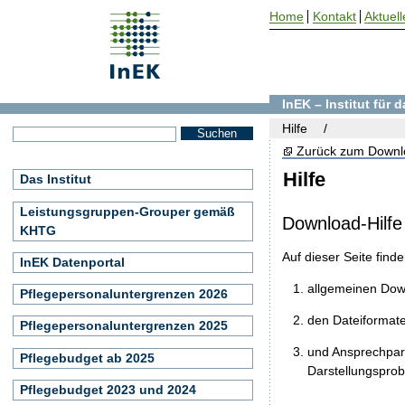
Home
Kontakt
Aktuell
InEK – Institut für
Hilfe
Zurück zum Downl
Hilfe
Das Institut
Leistungsgruppen-Grouper gemäß
Download-Hilfe
KHTG
Auf dieser Seite find
InEK Datenportal
allgemeinen Do
Pflegepersonaluntergrenzen 2026
den Dateiformat
Pflegepersonaluntergrenzen 2025
und Ansprechpart
Pflegebudget ab 2025
Darstellungspro
Pflegebudget 2023 und 2024