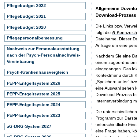
Pflegebudget 2022
Allgemeine Downlo
Download-Prozess
Pflegebudget 2021
Die Links bzw. Verwei
Pflegebudget 2020
folgt die
Kennzeich
Pflegepersonalbemessung
Dateiname. Dieser Da
Anfrage um eine persö
Nachweis zur Personalausstattung
nach der Psych-Personalnachweis-
Nachdem Sie eine Dat
Vereinbarung
einem zugeordnete
eingegangen. Das lok
Psych-Krankenhausvergleich
Kontextmenü durch Kl
„Speichern unter“ bz
PEPP-Entgeltsystem 2026
eine Auswahl sehen k
PEPP-Entgeltsystem 2025
Download-Prozess beg
Internetverbindung 
PEPP-Entgeltsystem 2024
Die unterschiedliche
PEPP-Entgeltsystem 2023
Programm zur Darstell
unterschiedliche Eins
aG-DRG-System 2027
eine Frage haben, k
aG-DRG-System 2026