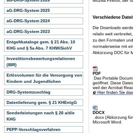
Mozilla Firefox, der f
aG-DRG-System 2025
Verschiedene Datei
aG-DRG-System 2024
Die Downloads werden
aG-DRG-System 2023
relativ weit verbreite
zu den Formaten und 
Entgeltkataloge gem. § 21 Abs. 10
normalerweise mit ei
KHG und § 5a Abs. 7 KHWiSichV
Abkürzung DOC für M
Investitionsbewertungsrelationen
(IBR)
PDF
Erlösvolumen für die Versorgung von
Das Portable Docume
Kindern und Jugendlichen
geöffnet. Diese Datei
weil der Acrobat Rea
DRG-Systemzuschlag
Hier finden Sie d
Datenlieferung gem. § 21 KHEntgG
DOCX
Sonderleistungen nach § 26 a/d/e
.docx (Abkürzung für
KHG
Microsoft Word.
PEPP-Vorschlagsverfahren