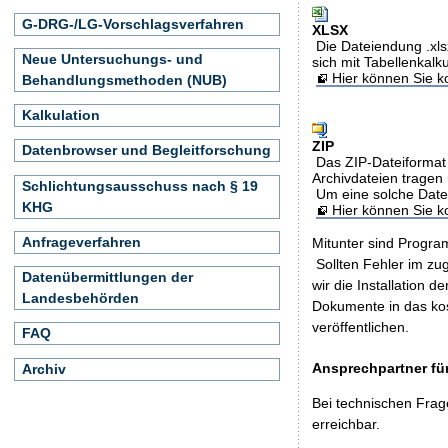
G-DRG-/LG-Vorschlagsverfahren
XLSX
Die Dateiendung .xls
Neue Untersuchungs- und
sich mit Tabellenkalk
Hier können Sie ko
Behandlungsmethoden (NUB)
Kalkulation
ZIP
Datenbrowser und Begleitforschung
Das ZIP-Dateiformat 
Archivdateien tragen 
Schlichtungsausschuss nach § 19
Um eine solche Date
KHG
Hier können Sie 
Anfrageverfahren
Mitunter sind Program
Sollten Fehler im z
Datenübermittlungen der
wir die Installation d
Landesbehörden
Dokumente in das ko
veröffentlichen.
FAQ
Ansprechpartner für
Archiv
Bei technischen Frag
erreichbar.