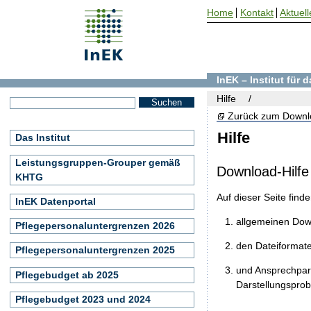
Home
Kontakt
Aktuell
InEK – Institut für
Hilfe
Zurück zum Downl
Hilfe
Das Institut
Leistungsgruppen-Grouper gemäß
Download-Hilfe
KHTG
Auf dieser Seite find
InEK Datenportal
allgemeinen Do
Pflegepersonaluntergrenzen 2026
den Dateiformat
Pflegepersonaluntergrenzen 2025
und Ansprechpart
Pflegebudget ab 2025
Darstellungspro
Pflegebudget 2023 und 2024