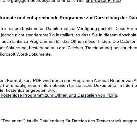
ür alle gängigen Betriebsysteme erhätlich ist.
Browser Firefox
formate und entsprechende Programme zur Darstellung der Date
 in einem bestimmten Dateiformat zur Verfügung gestellt. Diese Form
t, jedoch nicht standardmäßig installiert, so dass Sie in diesem Abschnit
auch Links zu Programmen für das Öffnen dieser finden. Die Dateifo
ner Abkürzung, bestehend aus drei Zeichen (Dateiendung) beschrieben.
icrosoft Word-Dokumente.
nt Format, kurz PDF wird durch das Programm Acrobat Reader von 
art wird häufig neben Internetseiten für statische Dokumente im Intern
der kostenlos angeboten wird.
as kostenlose Programm zum Öffnen und Darstellen von PDFs
.
 "Document") ist die Dateiendung für Dateien des Textverarbeitungs