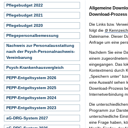
Pflegebudget 2022
Allgemeine Downlo
Download-Prozess
Pflegebudget 2021
Die Links bzw. Verwei
Pflegebudget 2020
folgt die
Kennzeich
Pflegepersonalbemessung
Dateiname. Dieser Da
Anfrage um eine persö
Nachweis zur Personalausstattung
nach der Psych-Personalnachweis-
Nachdem Sie eine Dat
Vereinbarung
einem zugeordnete
eingegangen. Das lok
Psych-Krankenhausvergleich
Kontextmenü durch Kl
„Speichern unter“ bz
PEPP-Entgeltsystem 2026
eine Auswahl sehen k
PEPP-Entgeltsystem 2025
Download-Prozess beg
Internetverbindung 
PEPP-Entgeltsystem 2024
Die unterschiedliche
PEPP-Entgeltsystem 2023
Programm zur Darstell
unterschiedliche Eins
aG-DRG-System 2027
eine Frage haben, k
aG-DRG-System 2026