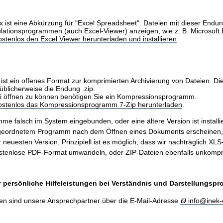
x ist eine Abkürzung für "Excel Spreadsheet". Dateien mit dieser Endu
ulationsprogrammen (auch Excel-Viewer) anzeigen, wie z. B. Microsoft 
stenlos den Excel Viewer herunterladen und installieren
ist ein offenes Format zur komprimierten Archivierung von Dateien. Di
üblicherweise die Endung .zip.
i öffnen zu können benötigen Sie ein Kompressionsprogramm.
kostenlos das Kompressionsprogramm 7-Zip herunterladen
.
me falsch im System eingebunden, oder eine ältere Version ist installie
ugeordnetem Programm nach dem Öffnen eines Dokuments erscheinen
er neuesten Version. Prinzipiell ist es möglich, dass wir nachträglich X
stenlose PDF-Format umwandeln, oder ZIP-Dateien ebenfalls unkompr
 persönliche Hilfeleistungen bei Verständnis und Darstellungsp
en sind unsere Ansprechpartner über die E-Mail-Adresse
info@inek-