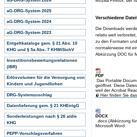
Mozilla Firefox, der f
aG-DRG-System 2025
Verschiedene Datei
aG-DRG-System 2024
Die Downloads werden
aG-DRG-System 2023
relativ weit verbreite
zu den Formaten und 
Entgeltkataloge gem. § 21 Abs. 10
normalerweise mit ei
KHG und § 5a Abs. 7 KHWiSichV
Abkürzung DOC für M
Investitionsbewertungsrelationen
(IBR)
PDF
Erlösvolumen für die Versorgung von
Das Portable Docume
Kindern und Jugendlichen
geöffnet. Diese Datei
weil der Acrobat Rea
DRG-Systemzuschlag
Hier finden Sie d
Datenlieferung gem. § 21 KHEntgG
DOCX
Sonderleistungen nach § 26 a/d/e
.docx (Abkürzung für
KHG
Microsoft Word.
PEPP-Vorschlagsverfahren