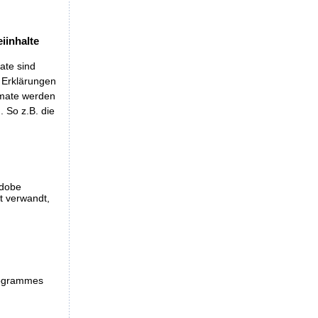
iinhalte
ate sind
t Erklärungen
rmate werden
 So z.B. die
Adobe
et verwandt,
programmes