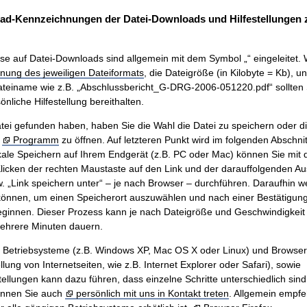
ad-Kennzeichnungen der Datei-Downloads und Hilfestellungen
se auf Datei-Downloads sind allgemein mit dem Symbol „“ eingeleitet. 
nung des jeweiligen Dateiformats
, die Dateigröße (in Kilobyte = Kb), u
teiname wie z.B. „Abschlussbericht_G-DRG-2006-051220.pdf“ sollten 
nliche Hilfestellung bereithalten.
ei gefunden haben, haben Sie die Wahl die Datei zu speichern oder di
m
Programm
zu öffnen. Auf letzteren Punkt wird im folgenden Abschnit
ale Speichern auf Ihrem Endgerät (z.B. PC oder Mac) können Sie mit
icken der rechten Maustaste auf den Link und der darauffolgenden A
w. „Link speichern unter“ – je nach Browser – durchführen. Daraufhin w
önnen, um einen Speicherort auszuwählen und nach einer Bestätigung 
innen. Dieser Prozess kann je nach Dateigröße und Geschwindigkeit 
mehrere Minuten dauern.
n Betriebsysteme (z.B. Windows XP, Mac OS X oder Linux) und Browse
ung von Internetseiten, wie z.B. Internet Explorer oder Safari), sowie
tellungen kann dazu führen, dass einzelne Schritte unterschiedlich sind.
önnen Sie auch
persönlich mit uns in Kontakt treten
. Allgemein empfe