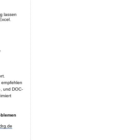
ng lassen
Excel.
e
rt.
, empfehlen
LS-, und DOC-
imiert
roblemen
drg.de