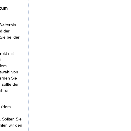
 zum
Weiterhin
nd der
Sie bei der
rekt mit
t
 dem
uswahl von
erden Sie
sollte der
ihrer
r (dem
 Sollten Sie
hlen wir den