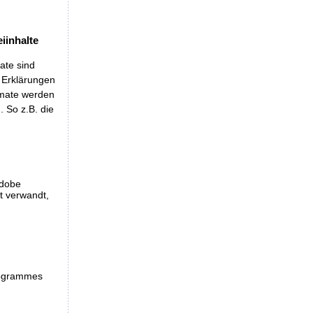
iinhalte
ate sind
t Erklärungen
rmate werden
 So z.B. die
Adobe
et verwandt,
programmes