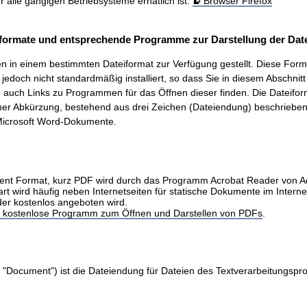
ür alle gängigen Betriebsysteme erhätlich ist.
Browser Firefox
formate und entsprechende Programme zur Darstellung der Date
 in einem bestimmten Dateiformat zur Verfügung gestellt. Diese Form
t, jedoch nicht standardmäßig installiert, so dass Sie in diesem Abschnit
auch Links zu Programmen für das Öffnen dieser finden. Die Dateifo
ner Abkürzung, bestehend aus drei Zeichen (Dateiendung) beschrieben.
icrosoft Word-Dokumente.
nt Format, kurz PDF wird durch das Programm Acrobat Reader von 
art wird häufig neben Internetseiten für statische Dokumente im Intern
der kostenlos angeboten wird.
as kostenlose Programm zum Öffnen und Darstellen von PDFs
.
 "Document") ist die Dateiendung für Dateien des Textverarbeitungs