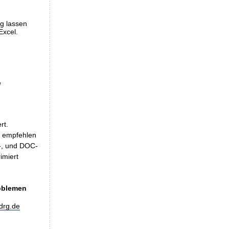
ng lassen
Excel.
e
rt.
, empfehlen
LS-, und DOC-
imiert
roblemen
drg.de