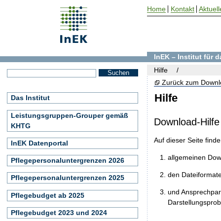
Home
Kontakt
Aktuell
InEK – Institut für
Hilfe
Zurück zum Downl
Hilfe
Das Institut
Leistungsgruppen-Grouper gemäß
Download-Hilfe
KHTG
Auf dieser Seite find
InEK Datenportal
allgemeinen Do
Pflegepersonaluntergrenzen 2026
den Dateiformat
Pflegepersonaluntergrenzen 2025
und Ansprechpart
Pflegebudget ab 2025
Darstellungspro
Pflegebudget 2023 und 2024