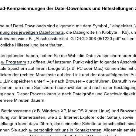
ad-Kennzeichnungen der Datei-Downloads und Hilfestellungen
se auf Datei-Downloads sind allgemein mit dem Symbol „“ eingeleitet. 
nung des jeweiligen Dateiformats
, die Dateigröße (in Kilobyte = Kb), u
teiname wie z.B. „Abschlussbericht_G-DRG-2006-051220.pdf“ sollten 
nliche Hilfestellung bereithalten.
ei gefunden haben, haben Sie die Wahl die Datei zu speichern oder di
m
Programm
zu öffnen. Auf letzteren Punkt wird im folgenden Abschnit
ale Speichern auf Ihrem Endgerät (z.B. PC oder Mac) können Sie mit
icken der rechten Maustaste auf den Link und der darauffolgenden A
w. „Link speichern unter“ – je nach Browser – durchführen. Daraufhin w
önnen, um einen Speicherort auszuwählen und nach einer Bestätigung 
innen. Dieser Prozess kann je nach Dateigröße und Geschwindigkeit 
mehrere Minuten dauern.
n Betriebsysteme (z.B. Windows XP, Mac OS X oder Linux) und Browse
ung von Internetseiten, wie z.B. Internet Explorer oder Safari), sowie
tellungen kann dazu führen, dass einzelne Schritte unterschiedlich sind.
önnen Sie auch
persönlich mit uns in Kontakt treten
. Allgemein empfe