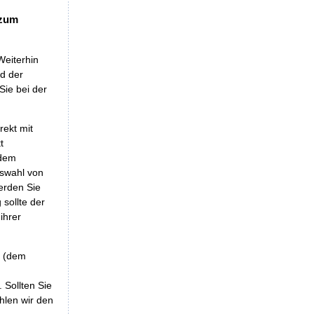
 zum
Weiterhin
nd der
Sie bei der
rekt mit
t
 dem
uswahl von
erden Sie
sollte der
ihrer
r (dem
 Sollten Sie
hlen wir den