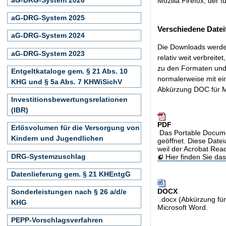
Mozilla Firefox, der f
aG-DRG-System 2025
Verschiedene Datei
aG-DRG-System 2024
Die Downloads werden
aG-DRG-System 2023
relativ weit verbreite
zu den Formaten und 
Entgeltkataloge gem. § 21 Abs. 10
normalerweise mit ei
KHG und § 5a Abs. 7 KHWiSichV
Abkürzung DOC für M
Investitionsbewertungsrelationen
(IBR)
PDF
Erlösvolumen für die Versorgung von
Das Portable Docume
Kindern und Jugendlichen
geöffnet. Diese Datei
weil der Acrobat Rea
DRG-Systemzuschlag
Hier finden Sie d
Datenlieferung gem. § 21 KHEntgG
DOCX
Sonderleistungen nach § 26 a/d/e
.docx (Abkürzung für
KHG
Microsoft Word.
PEPP-Vorschlagsverfahren