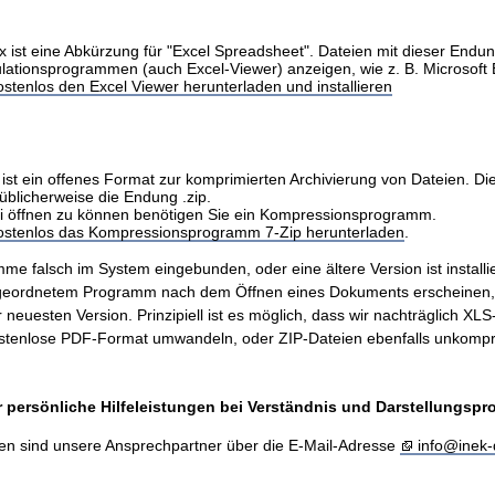
x ist eine Abkürzung für "Excel Spreadsheet". Dateien mit dieser Endu
ulationsprogrammen (auch Excel-Viewer) anzeigen, wie z. B. Microsoft 
stenlos den Excel Viewer herunterladen und installieren
ist ein offenes Format zur komprimierten Archivierung von Dateien. Di
üblicherweise die Endung .zip.
i öffnen zu können benötigen Sie ein Kompressionsprogramm.
kostenlos das Kompressionsprogramm 7-Zip herunterladen
.
me falsch im System eingebunden, oder eine ältere Version ist installie
ugeordnetem Programm nach dem Öffnen eines Dokuments erscheinen
er neuesten Version. Prinzipiell ist es möglich, dass wir nachträglich X
stenlose PDF-Format umwandeln, oder ZIP-Dateien ebenfalls unkompr
 persönliche Hilfeleistungen bei Verständnis und Darstellungsp
en sind unsere Ansprechpartner über die E-Mail-Adresse
info@inek-