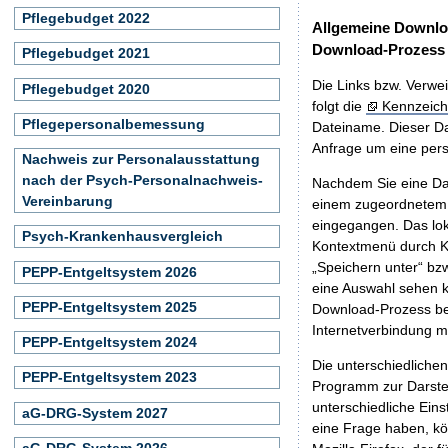
Pflegebudget 2022
Allgemeine Downlo
Download-Prozess
Pflegebudget 2021
Die Links bzw. Verwei
Pflegebudget 2020
folgt die
Kennzeich
Pflegepersonalbemessung
Dateiname. Dieser Da
Anfrage um eine persö
Nachweis zur Personalausstattung
nach der Psych-Personalnachweis-
Nachdem Sie eine Dat
Vereinbarung
einem zugeordnete
eingegangen. Das lok
Psych-Krankenhausvergleich
Kontextmenü durch Kl
„Speichern unter“ bz
PEPP-Entgeltsystem 2026
eine Auswahl sehen k
PEPP-Entgeltsystem 2025
Download-Prozess beg
Internetverbindung 
PEPP-Entgeltsystem 2024
Die unterschiedliche
PEPP-Entgeltsystem 2023
Programm zur Darstell
unterschiedliche Eins
aG-DRG-System 2027
eine Frage haben, k
aG-DRG-System 2026