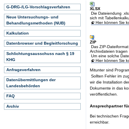
G-DRG-/LG-Vorschlagsverfahren
XLSX
Die Dateiendung .xls
Neue Untersuchungs- und
sich mit Tabellenkalk
Hier können Sie ko
Behandlungsmethoden (NUB)
Kalkulation
ZIP
Datenbrowser und Begleitforschung
Das ZIP-Dateiformat 
Archivdateien tragen 
Schlichtungsausschuss nach § 19
Um eine solche Date
KHG
Hier können Sie 
Anfrageverfahren
Mitunter sind Program
Sollten Fehler im z
Datenübermittlungen der
wir die Installation d
Landesbehörden
Dokumente in das ko
veröffentlichen.
FAQ
Ansprechpartner für
Archiv
Bei technischen Frag
erreichbar.