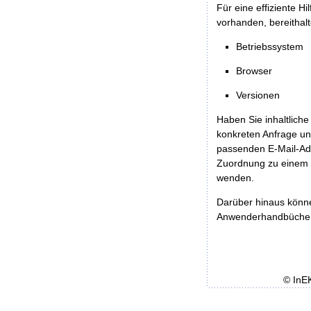
Für eine effiziente H
vorhanden, bereithalt
Betriebssystem
Browser
Versionen
Haben Sie inhaltliche
konkreten Anfrage un
passenden E-Mail-Ad
Zuordnung zu einem 
wenden.
Darüber hinaus könn
Anwenderhandbücher b
© InE