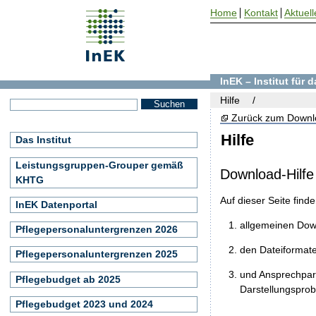
Home
Kontakt
Aktuell
InEK – Institut für
Hilfe
Zurück zum Downl
Hilfe
Das Institut
Leistungsgruppen-Grouper gemäß
Download-Hilfe
KHTG
Auf dieser Seite find
InEK Datenportal
allgemeinen Do
Pflegepersonaluntergrenzen 2026
den Dateiformat
Pflegepersonaluntergrenzen 2025
und Ansprechpart
Pflegebudget ab 2025
Darstellungspro
Pflegebudget 2023 und 2024