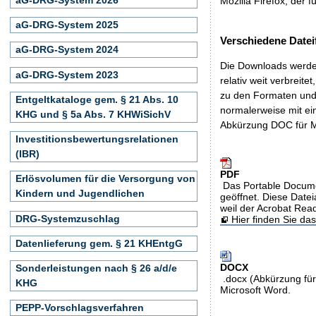
Mozilla Firefox, der f
aG-DRG-System 2025
Verschiedene Datei
aG-DRG-System 2024
Die Downloads werden
aG-DRG-System 2023
relativ weit verbreite
zu den Formaten und 
Entgeltkataloge gem. § 21 Abs. 10
normalerweise mit ei
KHG und § 5a Abs. 7 KHWiSichV
Abkürzung DOC für M
Investitionsbewertungsrelationen
(IBR)
PDF
Erlösvolumen für die Versorgung von
Das Portable Docume
Kindern und Jugendlichen
geöffnet. Diese Datei
weil der Acrobat Rea
DRG-Systemzuschlag
Hier finden Sie d
Datenlieferung gem. § 21 KHEntgG
DOCX
Sonderleistungen nach § 26 a/d/e
.docx (Abkürzung für
KHG
Microsoft Word.
PEPP-Vorschlagsverfahren