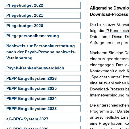
Pflegebudget 2022
Allgemeine Downlo
Download-Prozess
Pflegebudget 2021
Die Links bzw. Verwei
Pflegebudget 2020
folgt die
Kennzeich
Pflegepersonalbemessung
Dateiname. Dieser Da
Anfrage um eine persö
Nachweis zur Personalausstattung
nach der Psych-Personalnachweis-
Nachdem Sie eine Dat
Vereinbarung
einem zugeordnete
eingegangen. Das lok
Psych-Krankenhausvergleich
Kontextmenü durch Kl
„Speichern unter“ bz
PEPP-Entgeltsystem 2026
eine Auswahl sehen k
PEPP-Entgeltsystem 2025
Download-Prozess beg
Internetverbindung 
PEPP-Entgeltsystem 2024
Die unterschiedliche
PEPP-Entgeltsystem 2023
Programm zur Darstell
unterschiedliche Eins
aG-DRG-System 2027
eine Frage haben, k
aG-DRG-System 2026