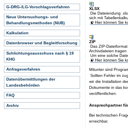
G-DRG-/LG-Vorschlagsverfahren
XLSX
Die Dateiendung .xls
Neue Untersuchungs- und
sich mit Tabellenkalk
Hier können Sie ko
Behandlungsmethoden (NUB)
Kalkulation
ZIP
Datenbrowser und Begleitforschung
Das ZIP-Dateiformat 
Archivdateien tragen 
Schlichtungsausschuss nach § 19
Um eine solche Date
KHG
Hier können Sie 
Anfrageverfahren
Mitunter sind Program
Sollten Fehler im z
Datenübermittlungen der
wir die Installation d
Landesbehörden
Dokumente in das ko
veröffentlichen.
FAQ
Ansprechpartner für
Archiv
Bei technischen Frag
erreichbar.