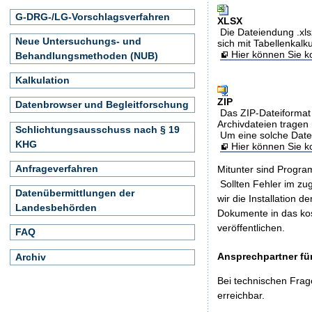
G-DRG-/LG-Vorschlagsverfahren
XLSX
Die Dateiendung .xls
Neue Untersuchungs- und
sich mit Tabellenkalk
Hier können Sie ko
Behandlungsmethoden (NUB)
Kalkulation
ZIP
Datenbrowser und Begleitforschung
Das ZIP-Dateiformat 
Archivdateien tragen 
Schlichtungsausschuss nach § 19
Um eine solche Date
KHG
Hier können Sie 
Anfrageverfahren
Mitunter sind Program
Sollten Fehler im z
Datenübermittlungen der
wir die Installation d
Landesbehörden
Dokumente in das ko
veröffentlichen.
FAQ
Ansprechpartner für
Archiv
Bei technischen Frag
erreichbar.