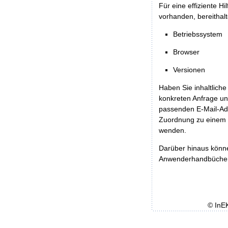
Für eine effiziente H
vorhanden, bereithalt
Betriebssystem
Browser
Versionen
Haben Sie inhaltliche
konkreten Anfrage un
passenden E-Mail-Ad
Zuordnung zu einem 
wenden.
Darüber hinaus könn
Anwenderhandbücher b
© InE