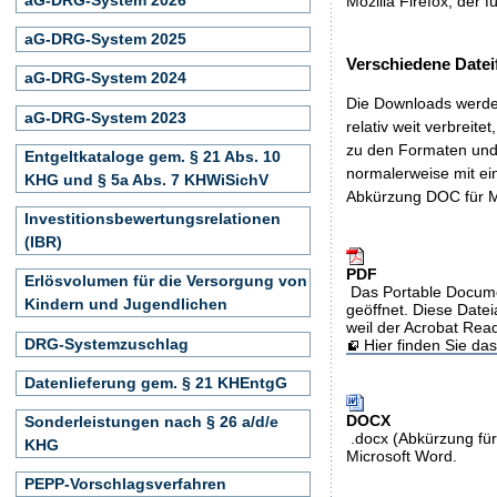
Mozilla Firefox, der f
aG-DRG-System 2025
Verschiedene Datei
aG-DRG-System 2024
Die Downloads werden
aG-DRG-System 2023
relativ weit verbreite
zu den Formaten und 
Entgeltkataloge gem. § 21 Abs. 10
normalerweise mit ei
KHG und § 5a Abs. 7 KHWiSichV
Abkürzung DOC für M
Investitionsbewertungsrelationen
(IBR)
PDF
Erlösvolumen für die Versorgung von
Das Portable Docume
Kindern und Jugendlichen
geöffnet. Diese Datei
weil der Acrobat Rea
DRG-Systemzuschlag
Hier finden Sie d
Datenlieferung gem. § 21 KHEntgG
DOCX
Sonderleistungen nach § 26 a/d/e
.docx (Abkürzung für
KHG
Microsoft Word.
PEPP-Vorschlagsverfahren