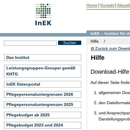
Home
Kontakt
Aktuell
InEK – Institut für
Hilfe
Zurück zum Downl
Hilfe
Das Institut
Leistungsgruppen-Grouper gemäß
Download-Hilfe
KHTG
Auf dieser Seite find
InEK Datenportal
allgemeinen Do
Pflegepersonaluntergrenzen 2026
den Dateiformat
Pflegepersonaluntergrenzen 2025
und Ansprechpart
Pflegebudget ab 2025
Darstellungspro
Pflegebudget 2023 und 2024