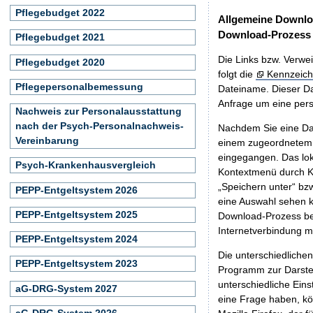
Pflegebudget 2022
Allgemeine Downlo
Download-Prozess
Pflegebudget 2021
Die Links bzw. Verwei
Pflegebudget 2020
folgt die
Kennzeich
Pflegepersonalbemessung
Dateiname. Dieser Da
Anfrage um eine persö
Nachweis zur Personalausstattung
nach der Psych-Personalnachweis-
Nachdem Sie eine Dat
Vereinbarung
einem zugeordnete
eingegangen. Das lok
Psych-Krankenhausvergleich
Kontextmenü durch Kl
„Speichern unter“ bz
PEPP-Entgeltsystem 2026
eine Auswahl sehen k
PEPP-Entgeltsystem 2025
Download-Prozess beg
Internetverbindung 
PEPP-Entgeltsystem 2024
Die unterschiedliche
PEPP-Entgeltsystem 2023
Programm zur Darstell
unterschiedliche Eins
aG-DRG-System 2027
eine Frage haben, k
aG-DRG-System 2026