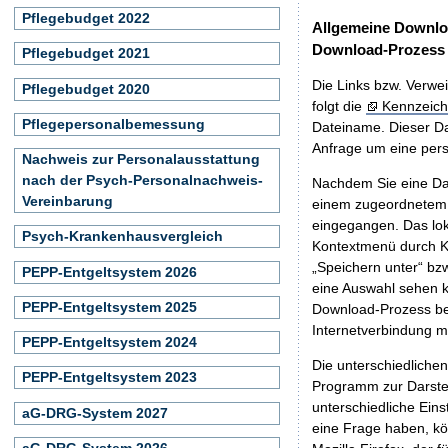
Pflegebudget 2022
Allgemeine Downlo
Download-Prozess
Pflegebudget 2021
Die Links bzw. Verwei
Pflegebudget 2020
folgt die
Kennzeich
Pflegepersonalbemessung
Dateiname. Dieser Da
Anfrage um eine persö
Nachweis zur Personalausstattung
nach der Psych-Personalnachweis-
Nachdem Sie eine Dat
Vereinbarung
einem zugeordnete
eingegangen. Das lok
Psych-Krankenhausvergleich
Kontextmenü durch Kl
„Speichern unter“ bz
PEPP-Entgeltsystem 2026
eine Auswahl sehen k
PEPP-Entgeltsystem 2025
Download-Prozess beg
Internetverbindung 
PEPP-Entgeltsystem 2024
Die unterschiedliche
PEPP-Entgeltsystem 2023
Programm zur Darstell
unterschiedliche Eins
aG-DRG-System 2027
eine Frage haben, k
aG-DRG-System 2026