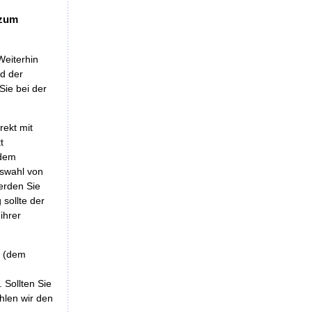
 zum
Weiterhin
nd der
Sie bei der
rekt mit
t
 dem
uswahl von
erden Sie
sollte der
ihrer
r (dem
 Sollten Sie
hlen wir den