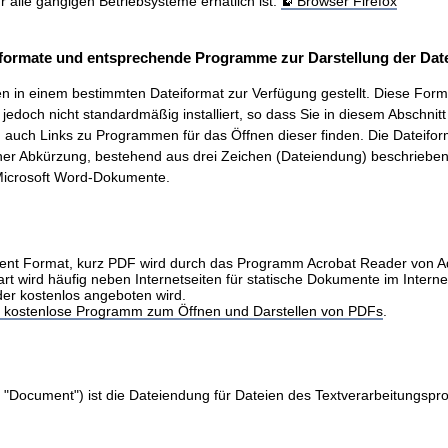
ür alle gängigen Betriebsysteme erhätlich ist.
Browser Firefox
formate und entsprechende Programme zur Darstellung der Date
 in einem bestimmten Dateiformat zur Verfügung gestellt. Diese Form
t, jedoch nicht standardmäßig installiert, so dass Sie in diesem Abschnit
auch Links zu Programmen für das Öffnen dieser finden. Die Dateifo
ner Abkürzung, bestehend aus drei Zeichen (Dateiendung) beschrieben.
icrosoft Word-Dokumente.
nt Format, kurz PDF wird durch das Programm Acrobat Reader von 
art wird häufig neben Internetseiten für statische Dokumente im Intern
der kostenlos angeboten wird.
as kostenlose Programm zum Öffnen und Darstellen von PDFs
.
 "Document") ist die Dateiendung für Dateien des Textverarbeitungs