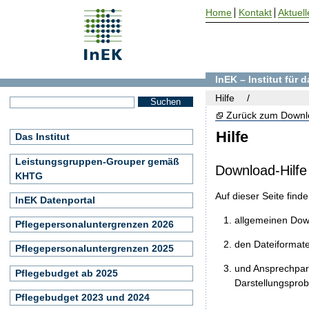
Home
Kontakt
Aktuell
InEK – Institut für
Hilfe
Zurück zum Downl
Hilfe
Das Institut
Leistungsgruppen-Grouper gemäß
Download-Hilfe
KHTG
Auf dieser Seite find
InEK Datenportal
allgemeinen Do
Pflegepersonaluntergrenzen 2026
den Dateiformat
Pflegepersonaluntergrenzen 2025
und Ansprechpart
Pflegebudget ab 2025
Darstellungspro
Pflegebudget 2023 und 2024