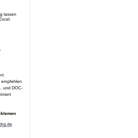
ng lassen
Excel.
e
rt.
, empfehlen
LS-, und DOC-
imiert
roblemen
drg.de