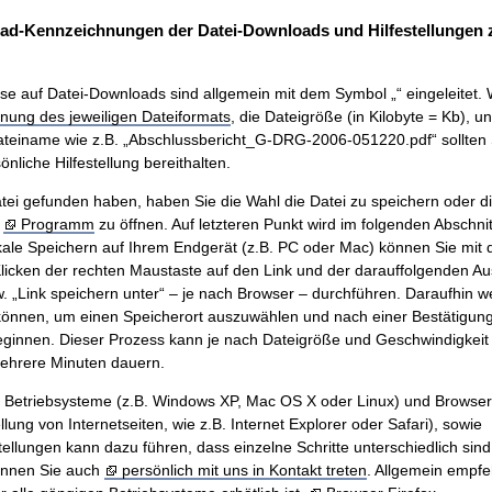
ad-Kennzeichnungen der Datei-Downloads und Hilfestellungen
se auf Datei-Downloads sind allgemein mit dem Symbol „“ eingeleitet. 
nung des jeweiligen Dateiformats
, die Dateigröße (in Kilobyte = Kb), u
teiname wie z.B. „Abschlussbericht_G-DRG-2006-051220.pdf“ sollten 
nliche Hilfestellung bereithalten.
ei gefunden haben, haben Sie die Wahl die Datei zu speichern oder di
m
Programm
zu öffnen. Auf letzteren Punkt wird im folgenden Abschnit
ale Speichern auf Ihrem Endgerät (z.B. PC oder Mac) können Sie mit
icken der rechten Maustaste auf den Link und der darauffolgenden A
w. „Link speichern unter“ – je nach Browser – durchführen. Daraufhin w
önnen, um einen Speicherort auszuwählen und nach einer Bestätigung 
innen. Dieser Prozess kann je nach Dateigröße und Geschwindigkeit 
mehrere Minuten dauern.
n Betriebsysteme (z.B. Windows XP, Mac OS X oder Linux) und Browse
ung von Internetseiten, wie z.B. Internet Explorer oder Safari), sowie
tellungen kann dazu führen, dass einzelne Schritte unterschiedlich sind.
önnen Sie auch
persönlich mit uns in Kontakt treten
. Allgemein empfe