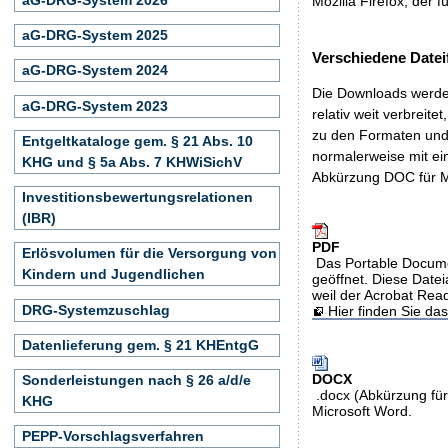
Mozilla Firefox, der f
aG-DRG-System 2025
Verschiedene Datei
aG-DRG-System 2024
Die Downloads werden
aG-DRG-System 2023
relativ weit verbreite
zu den Formaten und 
Entgeltkataloge gem. § 21 Abs. 10
normalerweise mit ei
KHG und § 5a Abs. 7 KHWiSichV
Abkürzung DOC für M
Investitionsbewertungsrelationen
(IBR)
PDF
Erlösvolumen für die Versorgung von
Das Portable Docume
Kindern und Jugendlichen
geöffnet. Diese Datei
weil der Acrobat Rea
DRG-Systemzuschlag
Hier finden Sie d
Datenlieferung gem. § 21 KHEntgG
DOCX
Sonderleistungen nach § 26 a/d/e
.docx (Abkürzung für
KHG
Microsoft Word.
PEPP-Vorschlagsverfahren