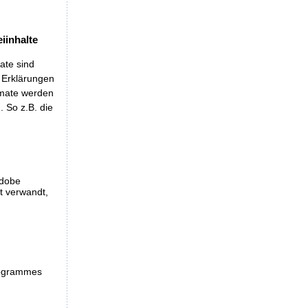
iinhalte
ate sind
t Erklärungen
rmate werden
 So z.B. die
Adobe
et verwandt,
programmes