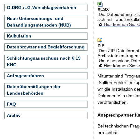
G-DRG-/LG-Vorschlagsverfahren
XLSX
Die Dateiendung .xls
Neue Untersuchungs- und
sich mit Tabellenkalk
Hier können Sie ko
Behandlungsmethoden (NUB)
Kalkulation
ZIP
Datenbrowser und Begleitforschung
Das ZIP-Dateiformat 
Archivdateien tragen 
Schlichtungsausschuss nach § 19
Um eine solche Date
KHG
Hier können Sie 
Anfrageverfahren
Mitunter sind Program
Sollten Fehler im z
Datenübermittlungen der
wir die Installation d
Landesbehörden
Dokumente in das ko
veröffentlichen.
FAQ
Ansprechpartner für
Archiv
Bei technischen Frag
erreichbar.