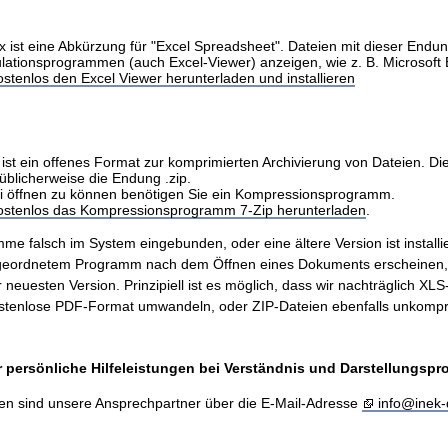
x ist eine Abkürzung für "Excel Spreadsheet". Dateien mit dieser Endu
ulationsprogrammen (auch Excel-Viewer) anzeigen, wie z. B. Microsoft 
stenlos den Excel Viewer herunterladen und installieren
ist ein offenes Format zur komprimierten Archivierung von Dateien. Di
üblicherweise die Endung .zip.
i öffnen zu können benötigen Sie ein Kompressionsprogramm.
kostenlos das Kompressionsprogramm 7-Zip herunterladen
.
me falsch im System eingebunden, oder eine ältere Version ist installie
ugeordnetem Programm nach dem Öffnen eines Dokuments erscheinen
er neuesten Version. Prinzipiell ist es möglich, dass wir nachträglich X
stenlose PDF-Format umwandeln, oder ZIP-Dateien ebenfalls unkompr
 persönliche Hilfeleistungen bei Verständnis und Darstellungsp
en sind unsere Ansprechpartner über die E-Mail-Adresse
info@inek-