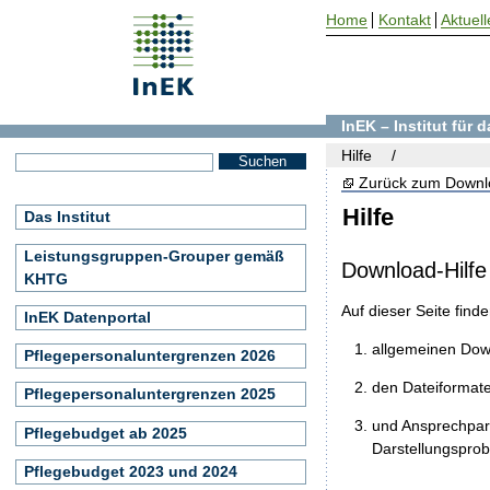
Home
Kontakt
Aktuell
InEK – Institut für
Hilfe
Zurück zum Downl
Hilfe
Das Institut
Leistungsgruppen-Grouper gemäß
Download-Hilfe
KHTG
Auf dieser Seite find
InEK Datenportal
allgemeinen Do
Pflegepersonaluntergrenzen 2026
den Dateiformat
Pflegepersonaluntergrenzen 2025
und Ansprechpart
Pflegebudget ab 2025
Darstellungspro
Pflegebudget 2023 und 2024