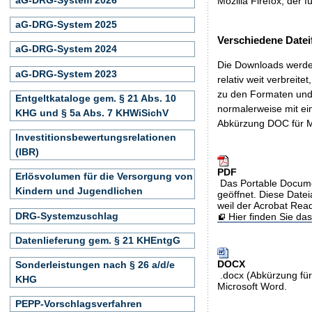
Mozilla Firefox, der f
aG-DRG-System 2025
Verschiedene Datei
aG-DRG-System 2024
Die Downloads werden
aG-DRG-System 2023
relativ weit verbreite
zu den Formaten und 
Entgeltkataloge gem. § 21 Abs. 10
normalerweise mit ei
KHG und § 5a Abs. 7 KHWiSichV
Abkürzung DOC für M
Investitionsbewertungsrelationen
(IBR)
PDF
Erlösvolumen für die Versorgung von
Das Portable Docume
Kindern und Jugendlichen
geöffnet. Diese Datei
weil der Acrobat Rea
DRG-Systemzuschlag
Hier finden Sie d
Datenlieferung gem. § 21 KHEntgG
DOCX
Sonderleistungen nach § 26 a/d/e
.docx (Abkürzung für
KHG
Microsoft Word.
PEPP-Vorschlagsverfahren