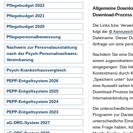
Pflegebudget 2022
Allgemeine Downlo
Download-Prozess
Pflegebudget 2021
Die Links bzw. Verwei
Pflegebudget 2020
folgt die
Kennzeich
Pflegepersonalbemessung
Dateiname. Dieser Da
Anfrage um eine persö
Nachweis zur Personalausstattung
nach der Psych-Personalnachweis-
Nachdem Sie eine Dat
Vereinbarung
einem zugeordnete
eingegangen. Das lok
Psych-Krankenhausvergleich
Kontextmenü durch Kl
„Speichern unter“ bz
PEPP-Entgeltsystem 2026
eine Auswahl sehen k
PEPP-Entgeltsystem 2025
Download-Prozess beg
Internetverbindung 
PEPP-Entgeltsystem 2024
Die unterschiedliche
PEPP-Entgeltsystem 2023
Programm zur Darstell
unterschiedliche Eins
aG-DRG-System 2027
eine Frage haben, k
aG-DRG-System 2026