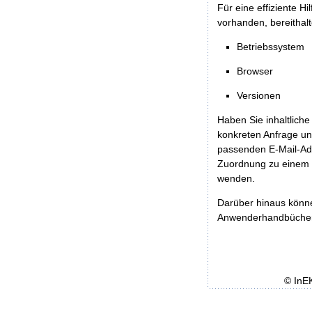
Für eine effiziente H
vorhanden, bereithalt
Betriebssystem
Browser
Versionen
Haben Sie inhaltliche
konkreten Anfrage un
passenden E-Mail-Ad
Zuordnung zu einem 
wenden.
Darüber hinaus könn
Anwenderhandbücher b
© InE