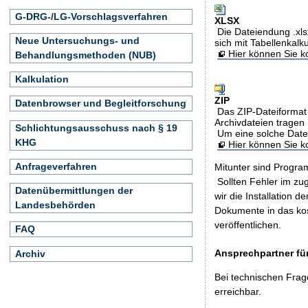
G-DRG-/LG-Vorschlagsverfahren
XLSX
Die Dateiendung .xls
Neue Untersuchungs- und
sich mit Tabellenkalk
Hier können Sie ko
Behandlungsmethoden (NUB)
Kalkulation
ZIP
Datenbrowser und Begleitforschung
Das ZIP-Dateiformat 
Archivdateien tragen 
Schlichtungsausschuss nach § 19
Um eine solche Date
KHG
Hier können Sie 
Anfrageverfahren
Mitunter sind Program
Sollten Fehler im z
Datenübermittlungen der
wir die Installation d
Landesbehörden
Dokumente in das ko
veröffentlichen.
FAQ
Ansprechpartner für
Archiv
Bei technischen Frag
erreichbar.