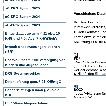
Mozilla Firefox, der f
aG-DRG-System 2025
Verschiedene Datei
aG-DRG-System 2024
Die Downloads werden
aG-DRG-System 2023
relativ weit verbreite
zu den Formaten und 
Entgeltkataloge gem. § 21 Abs. 10
normalerweise mit ei
KHG und § 5a Abs. 7 KHWiSichV
Abkürzung DOC für M
Investitionsbewertungsrelationen
(IBR)
PDF
Erlösvolumen für die Versorgung von
Das Portable Docume
Kindern und Jugendlichen
geöffnet. Diese Datei
weil der Acrobat Rea
DRG-Systemzuschlag
Hier finden Sie d
Datenlieferung gem. § 21 KHEntgG
DOCX
Sonderleistungen nach § 26 a/d/e
.docx (Abkürzung für
KHG
Microsoft Word.
PEPP-Vorschlagsverfahren