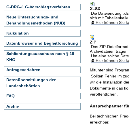
G-DRG-/LG-Vorschlagsverfahren
XLSX
Die Dateiendung .xls
Neue Untersuchungs- und
sich mit Tabellenkalk
Hier können Sie ko
Behandlungsmethoden (NUB)
Kalkulation
ZIP
Datenbrowser und Begleitforschung
Das ZIP-Dateiformat 
Archivdateien tragen 
Schlichtungsausschuss nach § 19
Um eine solche Date
KHG
Hier können Sie 
Anfrageverfahren
Mitunter sind Program
Sollten Fehler im z
Datenübermittlungen der
wir die Installation d
Landesbehörden
Dokumente in das ko
veröffentlichen.
FAQ
Ansprechpartner für
Archiv
Bei technischen Frag
erreichbar.