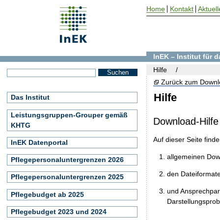
Home
Kontakt
Aktuell
InEK – Institut für
Hilfe
Zurück zum Downl
Hilfe
Das Institut
Leistungsgruppen-Grouper gemäß
Download-Hilfe
KHTG
Auf dieser Seite find
InEK Datenportal
allgemeinen Do
Pflegepersonaluntergrenzen 2026
den Dateiformat
Pflegepersonaluntergrenzen 2025
und Ansprechpart
Pflegebudget ab 2025
Darstellungspro
Pflegebudget 2023 und 2024