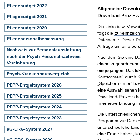
Pflegebudget 2022
Allgemeine Downlo
Download-Prozess
Pflegebudget 2021
Die Links bzw. Verwei
Pflegebudget 2020
folgt die
Kennzeich
Pflegepersonalbemessung
Dateiname. Dieser Da
Anfrage um eine persö
Nachweis zur Personalausstattung
nach der Psych-Personalnachweis-
Nachdem Sie eine Dat
Vereinbarung
einem zugeordnete
eingegangen. Das lok
Psych-Krankenhausvergleich
Kontextmenü durch Kl
„Speichern unter“ bz
PEPP-Entgeltsystem 2026
eine Auswahl sehen k
PEPP-Entgeltsystem 2025
Download-Prozess beg
Internetverbindung 
PEPP-Entgeltsystem 2024
Die unterschiedliche
PEPP-Entgeltsystem 2023
Programm zur Darstell
unterschiedliche Eins
aG-DRG-System 2027
eine Frage haben, k
aG-DRG-System 2026