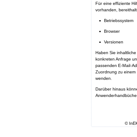
Für eine effiziente H
vorhanden, bereithalt
Betriebssystem
Browser
Versionen
Haben Sie inhaltliche
konkreten Anfrage un
passenden E-Mail-Ad
Zuordnung zu einem 
wenden.
Darüber hinaus könn
Anwenderhandbücher b
© InE