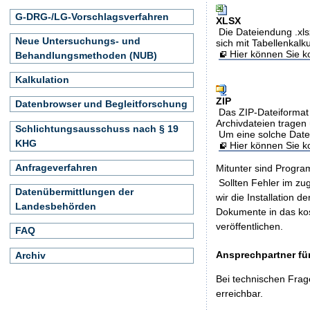
G-DRG-/LG-Vorschlagsverfahren
XLSX
Die Dateiendung .xls
Neue Untersuchungs- und
sich mit Tabellenkalk
Hier können Sie ko
Behandlungsmethoden (NUB)
Kalkulation
ZIP
Datenbrowser und Begleitforschung
Das ZIP-Dateiformat 
Archivdateien tragen 
Schlichtungsausschuss nach § 19
Um eine solche Date
KHG
Hier können Sie 
Anfrageverfahren
Mitunter sind Program
Sollten Fehler im z
Datenübermittlungen der
wir die Installation d
Landesbehörden
Dokumente in das ko
veröffentlichen.
FAQ
Ansprechpartner für
Archiv
Bei technischen Frag
erreichbar.