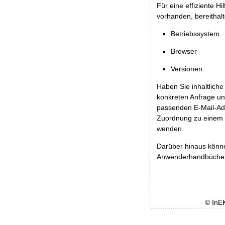
Für eine effiziente H
vorhanden, bereithalt
Betriebssystem
Browser
Versionen
Haben Sie inhaltliche
konkreten Anfrage un
passenden E-Mail-Ad
Zuordnung zu einem 
wenden.
Darüber hinaus könn
Anwenderhandbücher b
© InE