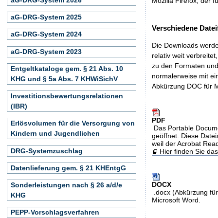
Mozilla Firefox, der f
aG-DRG-System 2025
Verschiedene Datei
aG-DRG-System 2024
Die Downloads werden
aG-DRG-System 2023
relativ weit verbreite
zu den Formaten und 
Entgeltkataloge gem. § 21 Abs. 10
normalerweise mit ei
KHG und § 5a Abs. 7 KHWiSichV
Abkürzung DOC für M
Investitionsbewertungsrelationen
(IBR)
PDF
Erlösvolumen für die Versorgung von
Das Portable Docume
Kindern und Jugendlichen
geöffnet. Diese Datei
weil der Acrobat Rea
DRG-Systemzuschlag
Hier finden Sie d
Datenlieferung gem. § 21 KHEntgG
DOCX
Sonderleistungen nach § 26 a/d/e
.docx (Abkürzung für
KHG
Microsoft Word.
PEPP-Vorschlagsverfahren