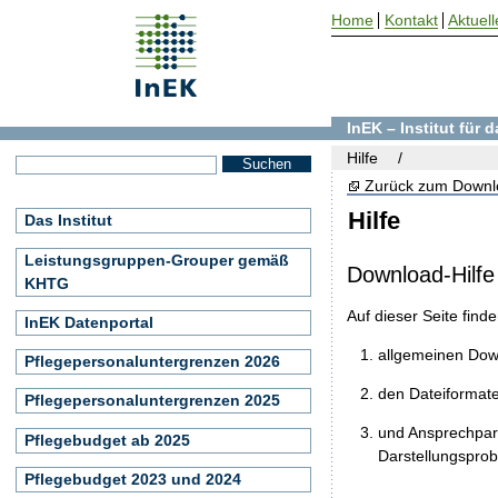
Home
Kontakt
Aktuell
InEK – Institut für
Hilfe
Zurück zum Downl
Hilfe
Das Institut
Leistungsgruppen-Grouper gemäß
Download-Hilfe
KHTG
Auf dieser Seite find
InEK Datenportal
allgemeinen Do
Pflegepersonaluntergrenzen 2026
den Dateiformat
Pflegepersonaluntergrenzen 2025
und Ansprechpart
Pflegebudget ab 2025
Darstellungspro
Pflegebudget 2023 und 2024