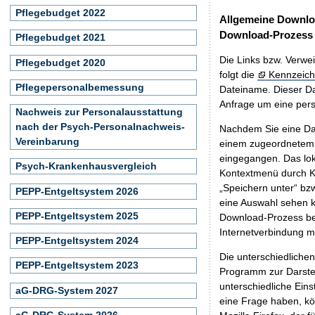
Pflegebudget 2022
Allgemeine Downlo
Download-Prozess
Pflegebudget 2021
Die Links bzw. Verwei
Pflegebudget 2020
folgt die
Kennzeich
Pflegepersonalbemessung
Dateiname. Dieser Da
Anfrage um eine persö
Nachweis zur Personalausstattung
nach der Psych-Personalnachweis-
Nachdem Sie eine Dat
Vereinbarung
einem zugeordnete
eingegangen. Das lok
Psych-Krankenhausvergleich
Kontextmenü durch Kl
„Speichern unter“ bz
PEPP-Entgeltsystem 2026
eine Auswahl sehen k
PEPP-Entgeltsystem 2025
Download-Prozess beg
Internetverbindung 
PEPP-Entgeltsystem 2024
Die unterschiedliche
PEPP-Entgeltsystem 2023
Programm zur Darstell
unterschiedliche Eins
aG-DRG-System 2027
eine Frage haben, k
aG-DRG-System 2026