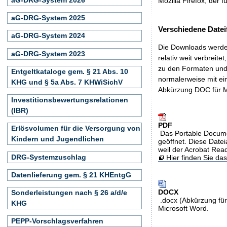
Mozilla Firefox, der f
aG-DRG-System 2025
Verschiedene Datei
aG-DRG-System 2024
Die Downloads werden
aG-DRG-System 2023
relativ weit verbreite
zu den Formaten und 
Entgeltkataloge gem. § 21 Abs. 10
normalerweise mit ei
KHG und § 5a Abs. 7 KHWiSichV
Abkürzung DOC für M
Investitionsbewertungsrelationen
(IBR)
PDF
Erlösvolumen für die Versorgung von
Das Portable Docume
Kindern und Jugendlichen
geöffnet. Diese Datei
weil der Acrobat Rea
DRG-Systemzuschlag
Hier finden Sie d
Datenlieferung gem. § 21 KHEntgG
DOCX
Sonderleistungen nach § 26 a/d/e
.docx (Abkürzung für
KHG
Microsoft Word.
PEPP-Vorschlagsverfahren