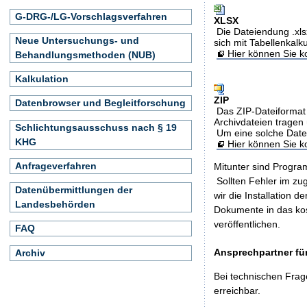
G-DRG-/LG-Vorschlagsverfahren
XLSX
Die Dateiendung .xls
Neue Untersuchungs- und
sich mit Tabellenkalk
Hier können Sie ko
Behandlungsmethoden (NUB)
Kalkulation
ZIP
Datenbrowser und Begleitforschung
Das ZIP-Dateiformat 
Archivdateien tragen 
Schlichtungsausschuss nach § 19
Um eine solche Date
KHG
Hier können Sie 
Anfrageverfahren
Mitunter sind Program
Sollten Fehler im z
Datenübermittlungen der
wir die Installation d
Landesbehörden
Dokumente in das ko
veröffentlichen.
FAQ
Ansprechpartner für
Archiv
Bei technischen Frag
erreichbar.