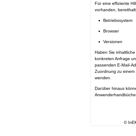
Für eine effiziente H
vorhanden, bereithalt
Betriebssystem
Browser
Versionen
Haben Sie inhaltliche
konkreten Anfrage un
passenden E-Mail-Ad
Zuordnung zu einem 
wenden.
Darüber hinaus könn
Anwenderhandbücher b
© InE