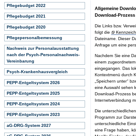
Pflegebudget 2022
Allgemeine Downlo
Download-Prozess
Pflegebudget 2021
Die Links bzw. Verwei
Pflegebudget 2020
folgt die
Kennzeich
Pflegepersonalbemessung
Dateiname. Dieser Da
Anfrage um eine persö
Nachweis zur Personalausstattung
nach der Psych-Personalnachweis-
Nachdem Sie eine Dat
Vereinbarung
einem zugeordnete
eingegangen. Das lok
Psych-Krankenhausvergleich
Kontextmenü durch Kl
„Speichern unter“ bz
PEPP-Entgeltsystem 2026
eine Auswahl sehen k
PEPP-Entgeltsystem 2025
Download-Prozess beg
Internetverbindung 
PEPP-Entgeltsystem 2024
Die unterschiedliche
PEPP-Entgeltsystem 2023
Programm zur Darstell
unterschiedliche Eins
aG-DRG-System 2027
eine Frage haben, k
aG-DRG-System 2026