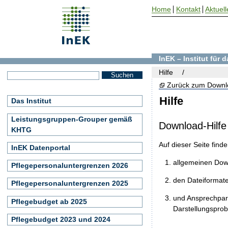
Home
Kontakt
Aktuell
InEK – Institut für
Hilfe
Zurück zum Downl
Hilfe
Das Institut
Leistungsgruppen-Grouper gemäß
Download-Hilfe
KHTG
Auf dieser Seite find
InEK Datenportal
allgemeinen Do
Pflegepersonaluntergrenzen 2026
den Dateiformat
Pflegepersonaluntergrenzen 2025
und Ansprechpart
Pflegebudget ab 2025
Darstellungspro
Pflegebudget 2023 und 2024