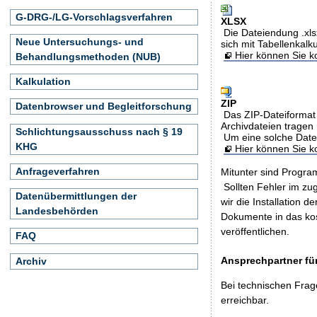
G-DRG-/LG-Vorschlagsverfahren
XLSX
Die Dateiendung .xls
Neue Untersuchungs- und
sich mit Tabellenkalk
Hier können Sie ko
Behandlungsmethoden (NUB)
Kalkulation
ZIP
Datenbrowser und Begleitforschung
Das ZIP-Dateiformat 
Archivdateien tragen 
Schlichtungsausschuss nach § 19
Um eine solche Date
KHG
Hier können Sie 
Anfrageverfahren
Mitunter sind Program
Sollten Fehler im z
Datenübermittlungen der
wir die Installation d
Landesbehörden
Dokumente in das ko
veröffentlichen.
FAQ
Ansprechpartner für
Archiv
Bei technischen Frag
erreichbar.