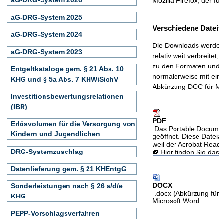
Mozilla Firefox, der f
aG-DRG-System 2025
Verschiedene Datei
aG-DRG-System 2024
Die Downloads werden
aG-DRG-System 2023
relativ weit verbreite
zu den Formaten und 
Entgeltkataloge gem. § 21 Abs. 10
normalerweise mit ei
KHG und § 5a Abs. 7 KHWiSichV
Abkürzung DOC für M
Investitionsbewertungsrelationen
(IBR)
PDF
Erlösvolumen für die Versorgung von
Das Portable Docume
Kindern und Jugendlichen
geöffnet. Diese Datei
weil der Acrobat Rea
DRG-Systemzuschlag
Hier finden Sie d
Datenlieferung gem. § 21 KHEntgG
DOCX
Sonderleistungen nach § 26 a/d/e
.docx (Abkürzung für
KHG
Microsoft Word.
PEPP-Vorschlagsverfahren