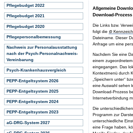
Pflegebudget 2022
Allgemeine Downlo
Download-Prozess
Pflegebudget 2021
Die Links bzw. Verwei
Pflegebudget 2020
folgt die
Kennzeich
Pflegepersonalbemessung
Dateiname. Dieser Da
Anfrage um eine persö
Nachweis zur Personalausstattung
nach der Psych-Personalnachweis-
Nachdem Sie eine Dat
Vereinbarung
einem zugeordnete
eingegangen. Das lok
Psych-Krankenhausvergleich
Kontextmenü durch Kl
„Speichern unter“ bz
PEPP-Entgeltsystem 2026
eine Auswahl sehen k
PEPP-Entgeltsystem 2025
Download-Prozess beg
Internetverbindung 
PEPP-Entgeltsystem 2024
Die unterschiedliche
PEPP-Entgeltsystem 2023
Programm zur Darstell
unterschiedliche Eins
aG-DRG-System 2027
eine Frage haben, k
aG-DRG-System 2026