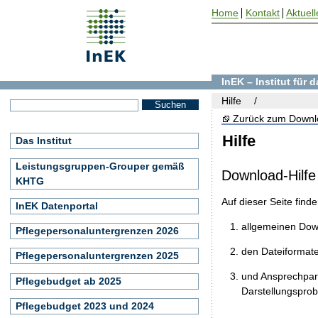
Home
Kontakt
Aktuell
InEK – Institut für
Hilfe
Zurück zum Downl
Hilfe
Das Institut
Leistungsgruppen-Grouper gemäß
Download-Hilfe
KHTG
Auf dieser Seite find
InEK Datenportal
allgemeinen Do
Pflegepersonaluntergrenzen 2026
den Dateiformat
Pflegepersonaluntergrenzen 2025
und Ansprechpart
Pflegebudget ab 2025
Darstellungspro
Pflegebudget 2023 und 2024