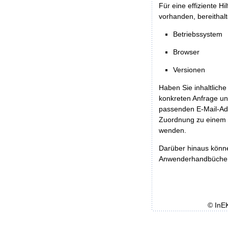
Für eine effiziente H
vorhanden, bereithalt
Betriebssystem
Browser
Versionen
Haben Sie inhaltliche
konkreten Anfrage un
passenden E-Mail-Ad
Zuordnung zu einem 
wenden.
Darüber hinaus könn
Anwenderhandbücher b
© InE