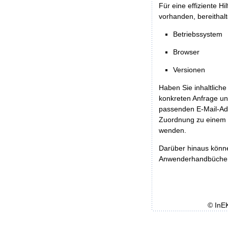
Für eine effiziente H
vorhanden, bereithalt
Betriebssystem
Browser
Versionen
Haben Sie inhaltliche
konkreten Anfrage un
passenden E-Mail-Ad
Zuordnung zu einem 
wenden.
Darüber hinaus könn
Anwenderhandbücher b
© InE