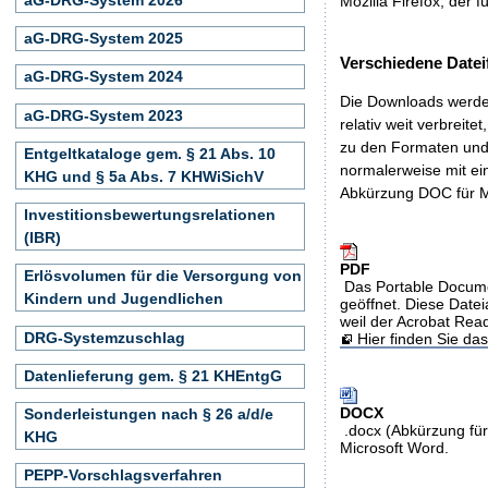
Mozilla Firefox, der f
aG-DRG-System 2025
Verschiedene Datei
aG-DRG-System 2024
Die Downloads werden
aG-DRG-System 2023
relativ weit verbreite
zu den Formaten und 
Entgeltkataloge gem. § 21 Abs. 10
normalerweise mit ei
KHG und § 5a Abs. 7 KHWiSichV
Abkürzung DOC für M
Investitionsbewertungsrelationen
(IBR)
PDF
Erlösvolumen für die Versorgung von
Das Portable Docume
Kindern und Jugendlichen
geöffnet. Diese Datei
weil der Acrobat Rea
DRG-Systemzuschlag
Hier finden Sie d
Datenlieferung gem. § 21 KHEntgG
DOCX
Sonderleistungen nach § 26 a/d/e
.docx (Abkürzung für
KHG
Microsoft Word.
PEPP-Vorschlagsverfahren