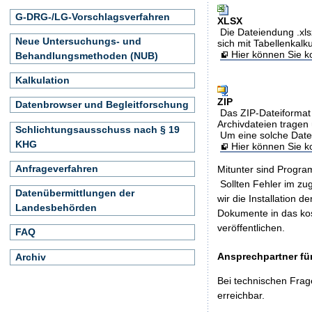
G-DRG-/LG-Vorschlagsverfahren
XLSX
Die Dateiendung .xls
Neue Untersuchungs- und
sich mit Tabellenkalk
Hier können Sie ko
Behandlungsmethoden (NUB)
Kalkulation
ZIP
Datenbrowser und Begleitforschung
Das ZIP-Dateiformat 
Archivdateien tragen 
Schlichtungsausschuss nach § 19
Um eine solche Date
KHG
Hier können Sie 
Anfrageverfahren
Mitunter sind Program
Sollten Fehler im z
Datenübermittlungen der
wir die Installation d
Landesbehörden
Dokumente in das ko
veröffentlichen.
FAQ
Ansprechpartner für
Archiv
Bei technischen Frag
erreichbar.