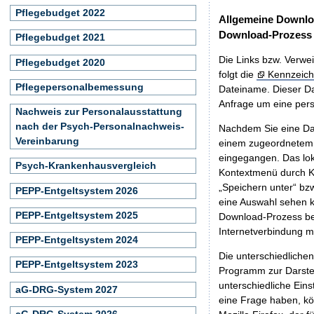
Pflegebudget 2022
Allgemeine Downlo
Download-Prozess
Pflegebudget 2021
Die Links bzw. Verwei
Pflegebudget 2020
folgt die
Kennzeich
Pflegepersonalbemessung
Dateiname. Dieser Da
Anfrage um eine persö
Nachweis zur Personalausstattung
nach der Psych-Personalnachweis-
Nachdem Sie eine Dat
Vereinbarung
einem zugeordnete
eingegangen. Das lok
Psych-Krankenhausvergleich
Kontextmenü durch Kl
„Speichern unter“ bz
PEPP-Entgeltsystem 2026
eine Auswahl sehen k
PEPP-Entgeltsystem 2025
Download-Prozess beg
Internetverbindung 
PEPP-Entgeltsystem 2024
Die unterschiedliche
PEPP-Entgeltsystem 2023
Programm zur Darstell
unterschiedliche Eins
aG-DRG-System 2027
eine Frage haben, k
aG-DRG-System 2026