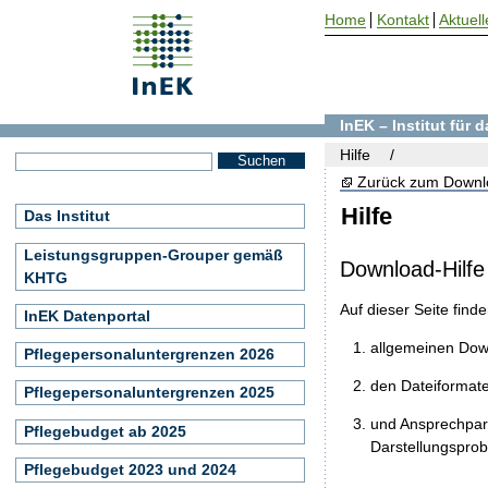
Home
Kontakt
Aktuell
InEK – Institut für
Hilfe
Zurück zum Downl
Hilfe
Das Institut
Leistungsgruppen-Grouper gemäß
Download-Hilfe
KHTG
Auf dieser Seite find
InEK Datenportal
allgemeinen Do
Pflegepersonaluntergrenzen 2026
den Dateiformat
Pflegepersonaluntergrenzen 2025
und Ansprechpart
Pflegebudget ab 2025
Darstellungspro
Pflegebudget 2023 und 2024