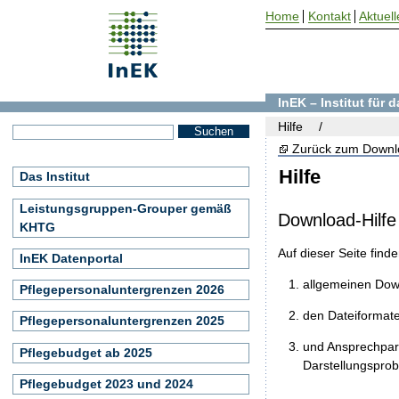
Home
Kontakt
Aktuell
InEK – Institut für
Hilfe
Zurück zum Downl
Hilfe
Das Institut
Leistungsgruppen-Grouper gemäß
Download-Hilfe
KHTG
Auf dieser Seite find
InEK Datenportal
allgemeinen Do
Pflegepersonaluntergrenzen 2026
den Dateiformat
Pflegepersonaluntergrenzen 2025
und Ansprechpart
Pflegebudget ab 2025
Darstellungspro
Pflegebudget 2023 und 2024