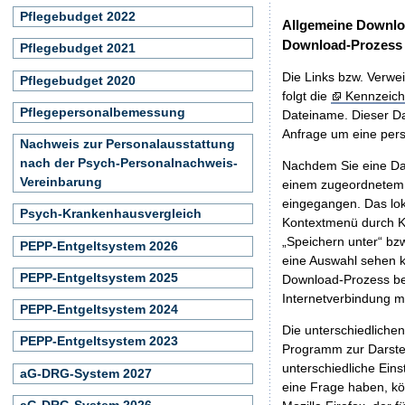
Pflegebudget 2022
Allgemeine Downlo
Download-Prozess
Pflegebudget 2021
Die Links bzw. Verwei
Pflegebudget 2020
folgt die
Kennzeich
Pflegepersonalbemessung
Dateiname. Dieser Da
Anfrage um eine persö
Nachweis zur Personalausstattung
nach der Psych-Personalnachweis-
Nachdem Sie eine Dat
Vereinbarung
einem zugeordnete
eingegangen. Das lok
Psych-Krankenhausvergleich
Kontextmenü durch Kl
„Speichern unter“ bz
PEPP-Entgeltsystem 2026
eine Auswahl sehen k
PEPP-Entgeltsystem 2025
Download-Prozess beg
Internetverbindung 
PEPP-Entgeltsystem 2024
Die unterschiedliche
PEPP-Entgeltsystem 2023
Programm zur Darstell
unterschiedliche Eins
aG-DRG-System 2027
eine Frage haben, k
aG-DRG-System 2026