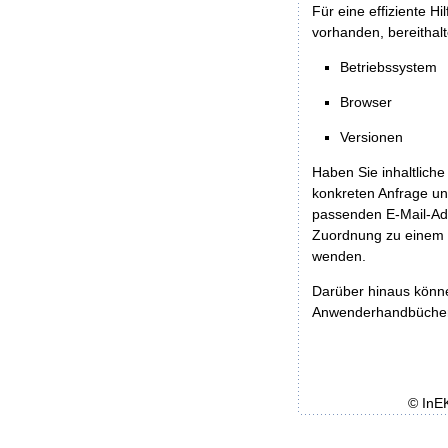
Für eine effiziente H
vorhanden, bereithalt
Betriebssystem
Browser
Versionen
Haben Sie inhaltliche
konkreten Anfrage un
passenden E-Mail-Ad
Zuordnung zu einem 
wenden.
Darüber hinaus könn
Anwenderhandbücher b
© InE