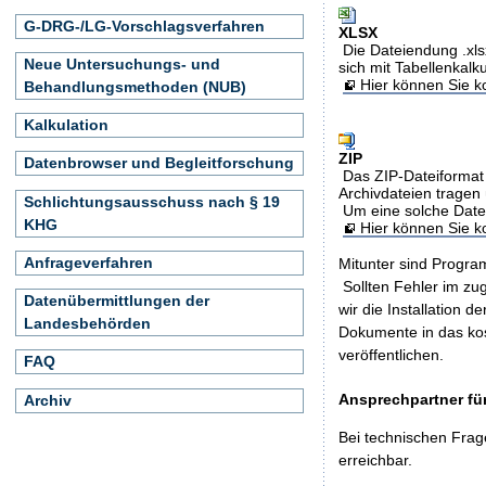
G-DRG-/LG-Vorschlagsverfahren
XLSX
Die Dateiendung .xls
Neue Untersuchungs- und
sich mit Tabellenkalk
Hier können Sie ko
Behandlungsmethoden (NUB)
Kalkulation
ZIP
Datenbrowser und Begleitforschung
Das ZIP-Dateiformat 
Archivdateien tragen 
Schlichtungsausschuss nach § 19
Um eine solche Date
KHG
Hier können Sie 
Anfrageverfahren
Mitunter sind Program
Sollten Fehler im z
Datenübermittlungen der
wir die Installation d
Landesbehörden
Dokumente in das ko
veröffentlichen.
FAQ
Ansprechpartner für
Archiv
Bei technischen Frag
erreichbar.