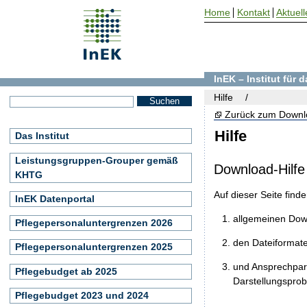
Home
Kontakt
Aktuell
InEK – Institut für
Hilfe
Zurück zum Downl
Hilfe
Das Institut
Leistungsgruppen-Grouper gemäß
Download-Hilfe
KHTG
Auf dieser Seite find
InEK Datenportal
allgemeinen Do
Pflegepersonaluntergrenzen 2026
den Dateiformat
Pflegepersonaluntergrenzen 2025
und Ansprechpart
Pflegebudget ab 2025
Darstellungspro
Pflegebudget 2023 und 2024