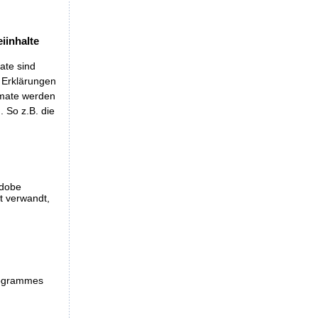
iinhalte
ate sind
t Erklärungen
rmate werden
 So z.B. die
Adobe
et verwandt,
programmes