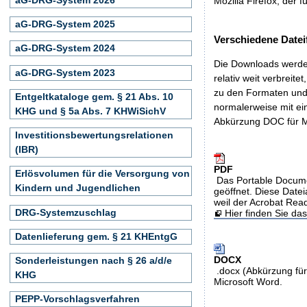
Mozilla Firefox, der f
aG-DRG-System 2025
Verschiedene Datei
aG-DRG-System 2024
Die Downloads werden
aG-DRG-System 2023
relativ weit verbreite
zu den Formaten und 
Entgeltkataloge gem. § 21 Abs. 10
normalerweise mit ei
KHG und § 5a Abs. 7 KHWiSichV
Abkürzung DOC für M
Investitionsbewertungsrelationen
(IBR)
PDF
Erlösvolumen für die Versorgung von
Das Portable Docume
Kindern und Jugendlichen
geöffnet. Diese Datei
weil der Acrobat Rea
DRG-Systemzuschlag
Hier finden Sie d
Datenlieferung gem. § 21 KHEntgG
DOCX
Sonderleistungen nach § 26 a/d/e
.docx (Abkürzung für
KHG
Microsoft Word.
PEPP-Vorschlagsverfahren