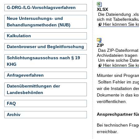
G-DRG-/LG-Vorschlagsverfahren
XLSX
Die Dateiendung .xls
Neue Untersuchungs- und
sich mit Tabellenkalk
Hier können Sie ko
Behandlungsmethoden (NUB)
Kalkulation
ZIP
Datenbrowser und Begleitforschung
Das ZIP-Dateiformat 
Archivdateien tragen 
Schlichtungsausschuss nach § 19
Um eine solche Date
KHG
Hier können Sie 
Anfrageverfahren
Mitunter sind Program
Sollten Fehler im z
Datenübermittlungen der
wir die Installation d
Landesbehörden
Dokumente in das ko
veröffentlichen.
FAQ
Ansprechpartner für
Archiv
Bei technischen Frag
erreichbar.