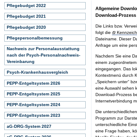
Pflegebudget 2022
Allgemeine Downlo
Download-Prozess
Pflegebudget 2021
Die Links bzw. Verwei
Pflegebudget 2020
folgt die
Kennzeich
Pflegepersonalbemessung
Dateiname. Dieser Da
Anfrage um eine persö
Nachweis zur Personalausstattung
nach der Psych-Personalnachweis-
Nachdem Sie eine Dat
Vereinbarung
einem zugeordnete
eingegangen. Das lok
Psych-Krankenhausvergleich
Kontextmenü durch Kl
„Speichern unter“ bz
PEPP-Entgeltsystem 2026
eine Auswahl sehen k
PEPP-Entgeltsystem 2025
Download-Prozess beg
Internetverbindung 
PEPP-Entgeltsystem 2024
Die unterschiedliche
PEPP-Entgeltsystem 2023
Programm zur Darstell
unterschiedliche Eins
aG-DRG-System 2027
eine Frage haben, k
aG-DRG-System 2026