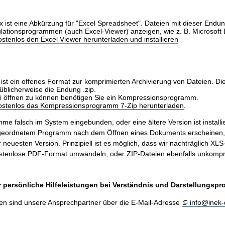
x ist eine Abkürzung für "Excel Spreadsheet". Dateien mit dieser Endu
ulationsprogrammen (auch Excel-Viewer) anzeigen, wie z. B. Microsoft 
stenlos den Excel Viewer herunterladen und installieren
ist ein offenes Format zur komprimierten Archivierung von Dateien. Di
üblicherweise die Endung .zip.
i öffnen zu können benötigen Sie ein Kompressionsprogramm.
kostenlos das Kompressionsprogramm 7-Zip herunterladen
.
me falsch im System eingebunden, oder eine ältere Version ist installie
ugeordnetem Programm nach dem Öffnen eines Dokuments erscheinen
er neuesten Version. Prinzipiell ist es möglich, dass wir nachträglich X
stenlose PDF-Format umwandeln, oder ZIP-Dateien ebenfalls unkompr
 persönliche Hilfeleistungen bei Verständnis und Darstellungsp
en sind unsere Ansprechpartner über die E-Mail-Adresse
info@inek-