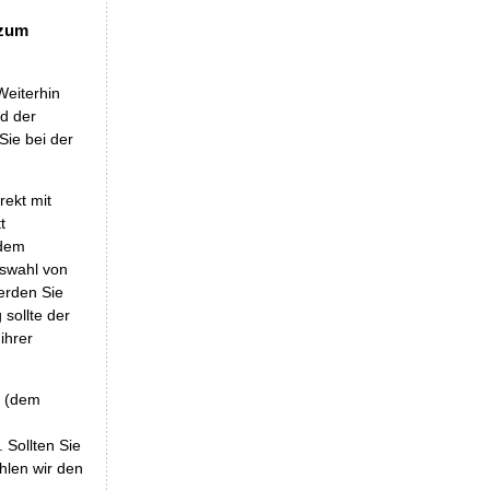
 zum
Weiterhin
nd der
Sie bei der
rekt mit
t
 dem
uswahl von
erden Sie
sollte der
ihrer
r (dem
 Sollten Sie
hlen wir den