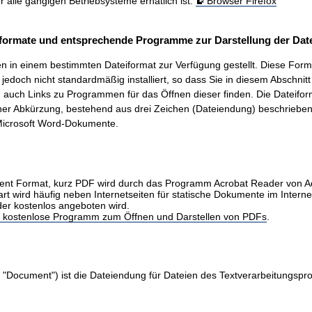
ür alle gängigen Betriebsysteme erhätlich ist.
Browser Firefox
formate und entsprechende Programme zur Darstellung der Date
 in einem bestimmten Dateiformat zur Verfügung gestellt. Diese Form
t, jedoch nicht standardmäßig installiert, so dass Sie in diesem Abschnit
auch Links zu Programmen für das Öffnen dieser finden. Die Dateifo
ner Abkürzung, bestehend aus drei Zeichen (Dateiendung) beschrieben.
icrosoft Word-Dokumente.
nt Format, kurz PDF wird durch das Programm Acrobat Reader von 
art wird häufig neben Internetseiten für statische Dokumente im Intern
der kostenlos angeboten wird.
as kostenlose Programm zum Öffnen und Darstellen von PDFs
.
 "Document") ist die Dateiendung für Dateien des Textverarbeitungs