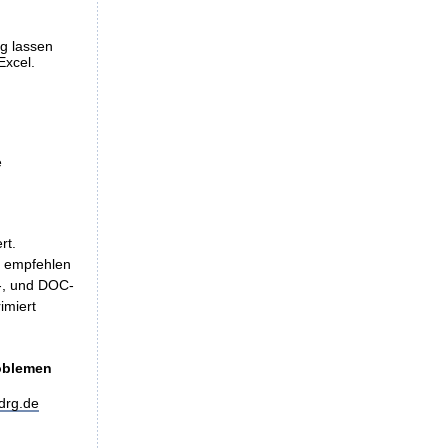
ng lassen
Excel.
e
rt.
, empfehlen
LS-, und DOC-
imiert
roblemen
drg.de