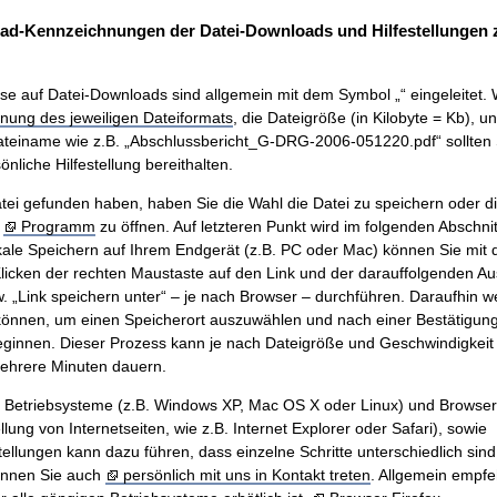
ad-Kennzeichnungen der Datei-Downloads und Hilfestellungen
se auf Datei-Downloads sind allgemein mit dem Symbol „“ eingeleitet. 
nung des jeweiligen Dateiformats
, die Dateigröße (in Kilobyte = Kb), u
teiname wie z.B. „Abschlussbericht_G-DRG-2006-051220.pdf“ sollten 
nliche Hilfestellung bereithalten.
ei gefunden haben, haben Sie die Wahl die Datei zu speichern oder di
m
Programm
zu öffnen. Auf letzteren Punkt wird im folgenden Abschnit
ale Speichern auf Ihrem Endgerät (z.B. PC oder Mac) können Sie mit
icken der rechten Maustaste auf den Link und der darauffolgenden A
w. „Link speichern unter“ – je nach Browser – durchführen. Daraufhin w
önnen, um einen Speicherort auszuwählen und nach einer Bestätigung 
innen. Dieser Prozess kann je nach Dateigröße und Geschwindigkeit 
mehrere Minuten dauern.
n Betriebsysteme (z.B. Windows XP, Mac OS X oder Linux) und Browse
ung von Internetseiten, wie z.B. Internet Explorer oder Safari), sowie
tellungen kann dazu führen, dass einzelne Schritte unterschiedlich sind.
önnen Sie auch
persönlich mit uns in Kontakt treten
. Allgemein empfe