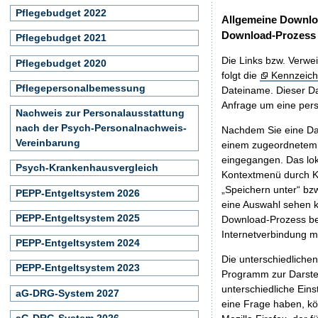
Pflegebudget 2022
Allgemeine Downlo
Download-Prozess
Pflegebudget 2021
Die Links bzw. Verwei
Pflegebudget 2020
folgt die
Kennzeich
Pflegepersonalbemessung
Dateiname. Dieser Da
Anfrage um eine persö
Nachweis zur Personalausstattung
nach der Psych-Personalnachweis-
Nachdem Sie eine Dat
Vereinbarung
einem zugeordnete
eingegangen. Das lok
Psych-Krankenhausvergleich
Kontextmenü durch Kl
„Speichern unter“ bz
PEPP-Entgeltsystem 2026
eine Auswahl sehen k
PEPP-Entgeltsystem 2025
Download-Prozess beg
Internetverbindung 
PEPP-Entgeltsystem 2024
Die unterschiedliche
PEPP-Entgeltsystem 2023
Programm zur Darstell
unterschiedliche Eins
aG-DRG-System 2027
eine Frage haben, k
aG-DRG-System 2026