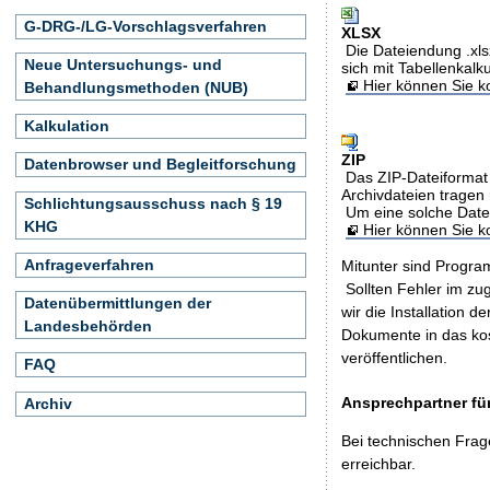
G-DRG-/LG-Vorschlagsverfahren
XLSX
Die Dateiendung .xls
Neue Untersuchungs- und
sich mit Tabellenkalk
Hier können Sie ko
Behandlungsmethoden (NUB)
Kalkulation
ZIP
Datenbrowser und Begleitforschung
Das ZIP-Dateiformat 
Archivdateien tragen 
Schlichtungsausschuss nach § 19
Um eine solche Date
KHG
Hier können Sie 
Anfrageverfahren
Mitunter sind Program
Sollten Fehler im z
Datenübermittlungen der
wir die Installation d
Landesbehörden
Dokumente in das ko
veröffentlichen.
FAQ
Ansprechpartner für
Archiv
Bei technischen Frag
erreichbar.