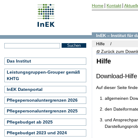
Home
Kontakt
Aktuell
InEK – Institut für
Hilfe
Zurück zum Downl
Hilfe
Das Institut
Leistungsgruppen-Grouper gemäß
Download-Hilfe
KHTG
Auf dieser Seite find
InEK Datenportal
allgemeinen Do
Pflegepersonaluntergrenzen 2026
den Dateiformat
Pflegepersonaluntergrenzen 2025
und Ansprechpart
Pflegebudget ab 2025
Darstellungspro
Pflegebudget 2023 und 2024