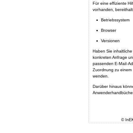
Für eine effiziente H
vorhanden, bereithalt
Betriebssystem
Browser
Versionen
Haben Sie inhaltliche
konkreten Anfrage un
passenden E-Mail-Ad
Zuordnung zu einem 
wenden.
Darüber hinaus könn
Anwenderhandbücher b
© InE