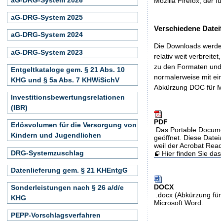
Mozilla Firefox, der f
aG-DRG-System 2025
Verschiedene Datei
aG-DRG-System 2024
Die Downloads werden
aG-DRG-System 2023
relativ weit verbreite
zu den Formaten und 
Entgeltkataloge gem. § 21 Abs. 10
normalerweise mit ei
KHG und § 5a Abs. 7 KHWiSichV
Abkürzung DOC für M
Investitionsbewertungsrelationen
(IBR)
PDF
Erlösvolumen für die Versorgung von
Das Portable Docume
Kindern und Jugendlichen
geöffnet. Diese Datei
weil der Acrobat Rea
DRG-Systemzuschlag
Hier finden Sie d
Datenlieferung gem. § 21 KHEntgG
DOCX
Sonderleistungen nach § 26 a/d/e
.docx (Abkürzung für
KHG
Microsoft Word.
PEPP-Vorschlagsverfahren