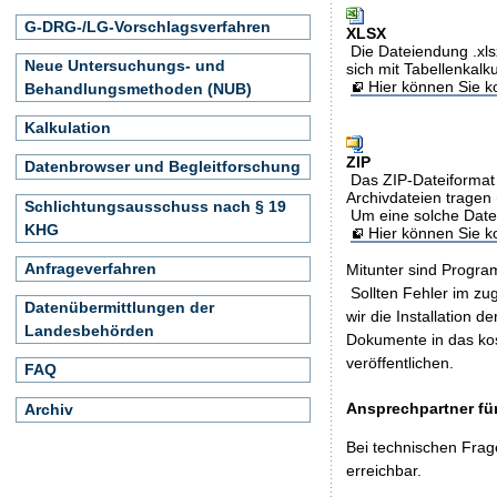
G-DRG-/LG-Vorschlagsverfahren
XLSX
Die Dateiendung .xls
Neue Untersuchungs- und
sich mit Tabellenkalk
Hier können Sie ko
Behandlungsmethoden (NUB)
Kalkulation
ZIP
Datenbrowser und Begleitforschung
Das ZIP-Dateiformat 
Archivdateien tragen 
Schlichtungsausschuss nach § 19
Um eine solche Date
KHG
Hier können Sie 
Anfrageverfahren
Mitunter sind Program
Sollten Fehler im z
Datenübermittlungen der
wir die Installation d
Landesbehörden
Dokumente in das ko
veröffentlichen.
FAQ
Ansprechpartner für
Archiv
Bei technischen Frag
erreichbar.