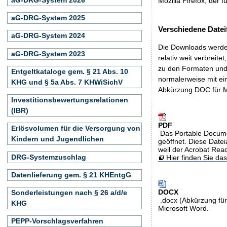
Mozilla Firefox, der f
aG-DRG-System 2025
Verschiedene Datei
aG-DRG-System 2024
Die Downloads werden
aG-DRG-System 2023
relativ weit verbreite
zu den Formaten und 
Entgeltkataloge gem. § 21 Abs. 10
normalerweise mit ei
KHG und § 5a Abs. 7 KHWiSichV
Abkürzung DOC für M
Investitionsbewertungsrelationen
(IBR)
PDF
Erlösvolumen für die Versorgung von
Das Portable Docume
Kindern und Jugendlichen
geöffnet. Diese Datei
weil der Acrobat Rea
DRG-Systemzuschlag
Hier finden Sie d
Datenlieferung gem. § 21 KHEntgG
DOCX
Sonderleistungen nach § 26 a/d/e
.docx (Abkürzung für
KHG
Microsoft Word.
PEPP-Vorschlagsverfahren