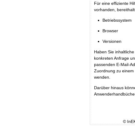
Für eine effiziente H
vorhanden, bereithalt
Betriebssystem
Browser
Versionen
Haben Sie inhaltliche
konkreten Anfrage un
passenden E-Mail-Ad
Zuordnung zu einem 
wenden.
Darüber hinaus könn
Anwenderhandbücher b
© InE