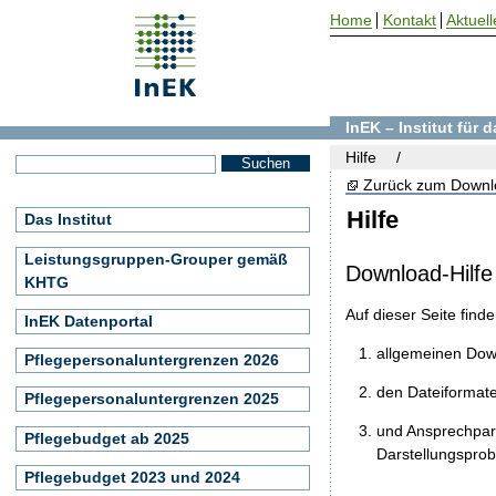
Home
Kontakt
Aktuell
InEK – Institut für
Hilfe
Zurück zum Downl
Hilfe
Das Institut
Leistungsgruppen-Grouper gemäß
Download-Hilfe
KHTG
Auf dieser Seite find
InEK Datenportal
allgemeinen Do
Pflegepersonaluntergrenzen 2026
den Dateiformat
Pflegepersonaluntergrenzen 2025
und Ansprechpart
Pflegebudget ab 2025
Darstellungspro
Pflegebudget 2023 und 2024