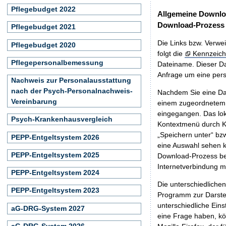
Pflegebudget 2022
Allgemeine Downlo
Download-Prozess
Pflegebudget 2021
Die Links bzw. Verwei
Pflegebudget 2020
folgt die
Kennzeich
Pflegepersonalbemessung
Dateiname. Dieser Da
Anfrage um eine persö
Nachweis zur Personalausstattung
nach der Psych-Personalnachweis-
Nachdem Sie eine Dat
Vereinbarung
einem zugeordnete
eingegangen. Das lok
Psych-Krankenhausvergleich
Kontextmenü durch Kl
„Speichern unter“ bz
PEPP-Entgeltsystem 2026
eine Auswahl sehen k
PEPP-Entgeltsystem 2025
Download-Prozess beg
Internetverbindung 
PEPP-Entgeltsystem 2024
Die unterschiedliche
PEPP-Entgeltsystem 2023
Programm zur Darstell
unterschiedliche Eins
aG-DRG-System 2027
eine Frage haben, k
aG-DRG-System 2026