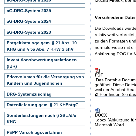
Mozilla Firefox, der f
aG-DRG-System 2025
Verschiedene Datei
aG-DRG-System 2024
Die Downloads werden
aG-DRG-System 2023
relativ weit verbreite
zu den Formaten und 
Entgeltkataloge gem. § 21 Abs. 10
normalerweise mit ei
KHG und § 5a Abs. 7 KHWiSichV
Abkürzung DOC für M
Investitionsbewertungsrelationen
(IBR)
PDF
Erlösvolumen für die Versorgung von
Das Portable Docume
Kindern und Jugendlichen
geöffnet. Diese Datei
weil der Acrobat Rea
DRG-Systemzuschlag
Hier finden Sie d
Datenlieferung gem. § 21 KHEntgG
DOCX
Sonderleistungen nach § 26 a/d/e
.docx (Abkürzung für
KHG
Microsoft Word.
PEPP-Vorschlagsverfahren