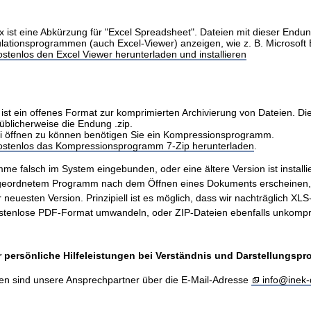
x ist eine Abkürzung für "Excel Spreadsheet". Dateien mit dieser Endu
ulationsprogrammen (auch Excel-Viewer) anzeigen, wie z. B. Microsoft 
stenlos den Excel Viewer herunterladen und installieren
ist ein offenes Format zur komprimierten Archivierung von Dateien. Di
üblicherweise die Endung .zip.
i öffnen zu können benötigen Sie ein Kompressionsprogramm.
kostenlos das Kompressionsprogramm 7-Zip herunterladen
.
me falsch im System eingebunden, oder eine ältere Version ist installie
ugeordnetem Programm nach dem Öffnen eines Dokuments erscheinen
er neuesten Version. Prinzipiell ist es möglich, dass wir nachträglich X
stenlose PDF-Format umwandeln, oder ZIP-Dateien ebenfalls unkompr
 persönliche Hilfeleistungen bei Verständnis und Darstellungsp
en sind unsere Ansprechpartner über die E-Mail-Adresse
info@inek-