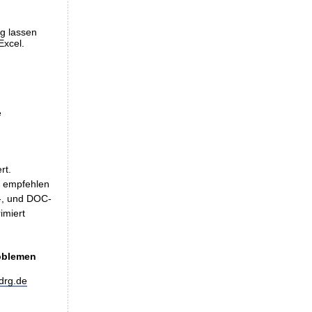
ng lassen
Excel.
e
rt.
, empfehlen
LS-, und DOC-
imiert
roblemen
drg.de