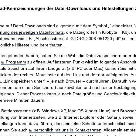
ad-Kennzeichnungen der Datei-Downloads und Hilfestellungen
se auf Datei-Downloads sind allgemein mit dem Symbol „“ eingeleitet. 
nung des jeweiligen Dateiformats
, die Dateigröße (in Kilobyte = Kb), u
teiname wie z.B. „Abschlussbericht_G-DRG-2006-051220.pdf“ sollten 
nliche Hilfestellung bereithalten.
ei gefunden haben, haben Sie die Wahl die Datei zu speichern oder di
m
Programm
zu öffnen. Auf letzteren Punkt wird im folgenden Abschnit
ale Speichern auf Ihrem Endgerät (z.B. PC oder Mac) können Sie mit
icken der rechten Maustaste auf den Link und der darauffolgenden A
w. „Link speichern unter“ – je nach Browser – durchführen. Daraufhin w
önnen, um einen Speicherort auszuwählen und nach einer Bestätigung 
innen. Dieser Prozess kann je nach Dateigröße und Geschwindigkeit 
mehrere Minuten dauern.
n Betriebsysteme (z.B. Windows XP, Mac OS X oder Linux) und Browse
ung von Internetseiten, wie z.B. Internet Explorer oder Safari), sowie
tellungen kann dazu führen, dass einzelne Schritte unterschiedlich sind.
önnen Sie auch
persönlich mit uns in Kontakt treten
. Allgemein empfe