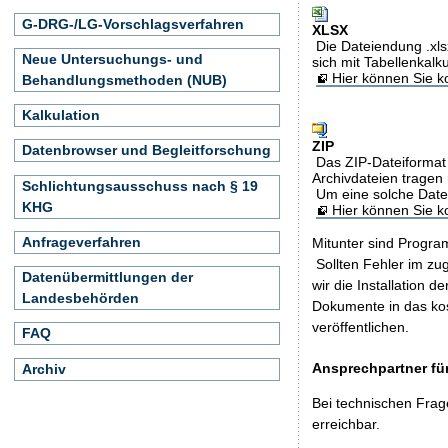
G-DRG-/LG-Vorschlagsverfahren
XLSX
Die Dateiendung .xls
Neue Untersuchungs- und
sich mit Tabellenkalk
Hier können Sie ko
Behandlungsmethoden (NUB)
Kalkulation
ZIP
Datenbrowser und Begleitforschung
Das ZIP-Dateiformat 
Archivdateien tragen 
Schlichtungsausschuss nach § 19
Um eine solche Date
KHG
Hier können Sie 
Anfrageverfahren
Mitunter sind Program
Sollten Fehler im z
Datenübermittlungen der
wir die Installation d
Landesbehörden
Dokumente in das ko
veröffentlichen.
FAQ
Ansprechpartner für
Archiv
Bei technischen Frag
erreichbar.