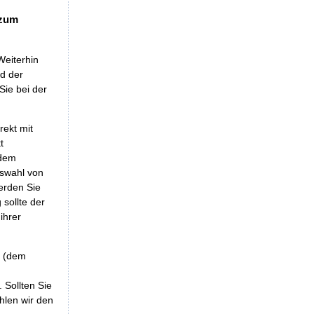
 zum
Weiterhin
nd der
Sie bei der
rekt mit
t
 dem
uswahl von
erden Sie
sollte der
ihrer
r (dem
 Sollten Sie
hlen wir den