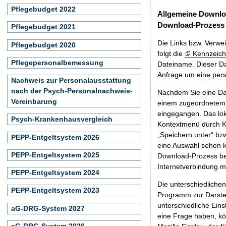
Pflegebudget 2022
Allgemeine Downlo
Download-Prozess
Pflegebudget 2021
Die Links bzw. Verwei
Pflegebudget 2020
folgt die
Kennzeich
Pflegepersonalbemessung
Dateiname. Dieser Da
Anfrage um eine persö
Nachweis zur Personalausstattung
nach der Psych-Personalnachweis-
Nachdem Sie eine Dat
Vereinbarung
einem zugeordnete
eingegangen. Das lok
Psych-Krankenhausvergleich
Kontextmenü durch Kl
„Speichern unter“ bz
PEPP-Entgeltsystem 2026
eine Auswahl sehen k
PEPP-Entgeltsystem 2025
Download-Prozess beg
Internetverbindung 
PEPP-Entgeltsystem 2024
Die unterschiedliche
PEPP-Entgeltsystem 2023
Programm zur Darstell
unterschiedliche Eins
aG-DRG-System 2027
eine Frage haben, k
aG-DRG-System 2026