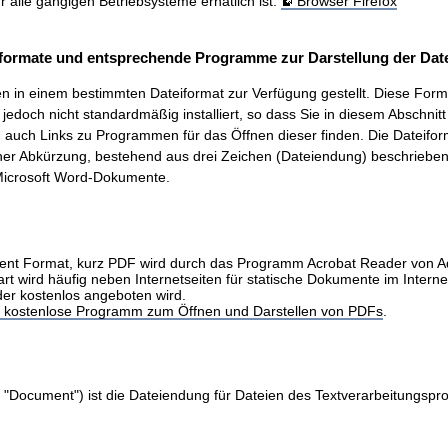
ür alle gängigen Betriebsysteme erhätlich ist.
Browser Firefox
formate und entsprechende Programme zur Darstellung der Date
 in einem bestimmten Dateiformat zur Verfügung gestellt. Diese Form
t, jedoch nicht standardmäßig installiert, so dass Sie in diesem Abschnit
auch Links zu Programmen für das Öffnen dieser finden. Die Dateifo
ner Abkürzung, bestehend aus drei Zeichen (Dateiendung) beschrieben.
icrosoft Word-Dokumente.
nt Format, kurz PDF wird durch das Programm Acrobat Reader von 
art wird häufig neben Internetseiten für statische Dokumente im Intern
der kostenlos angeboten wird.
as kostenlose Programm zum Öffnen und Darstellen von PDFs
.
 "Document") ist die Dateiendung für Dateien des Textverarbeitungs