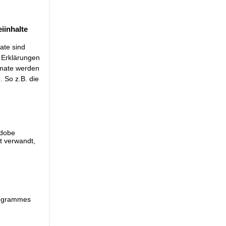
iinhalte
ate sind
t Erklärungen
rmate werden
 So z.B. die
Adobe
et verwandt,
programmes