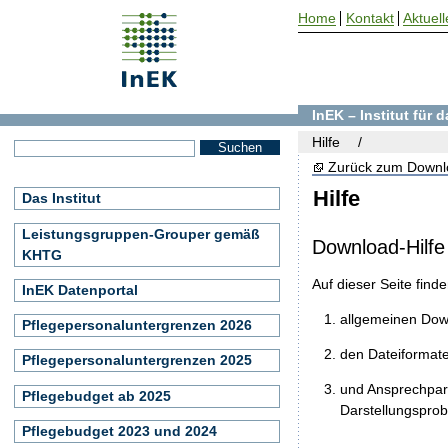
Home
Kontakt
Aktuell
InEK – Institut für
Hilfe
Zurück zum Downl
Hilfe
Das Institut
Leistungsgruppen-Grouper gemäß
Download-Hilfe
KHTG
Auf dieser Seite find
InEK Datenportal
allgemeinen Do
Pflegepersonaluntergrenzen 2026
den Dateiformat
Pflegepersonaluntergrenzen 2025
und Ansprechpart
Pflegebudget ab 2025
Darstellungspro
Pflegebudget 2023 und 2024