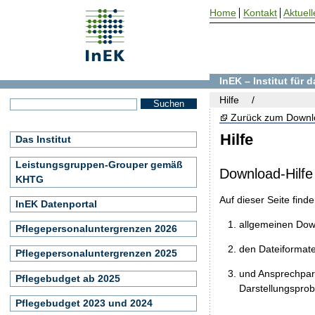
Home
Kontakt
Aktuell
InEK – Institut für
Hilfe
Zurück zum Downl
Hilfe
Das Institut
Leistungsgruppen-Grouper gemäß
Download-Hilfe
KHTG
Auf dieser Seite find
InEK Datenportal
allgemeinen Do
Pflegepersonaluntergrenzen 2026
den Dateiformat
Pflegepersonaluntergrenzen 2025
und Ansprechpart
Pflegebudget ab 2025
Darstellungspro
Pflegebudget 2023 und 2024