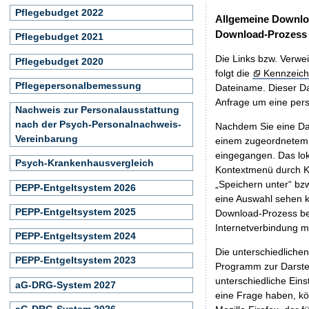
Pflegebudget 2022
Allgemeine Downlo
Download-Prozess
Pflegebudget 2021
Die Links bzw. Verwei
Pflegebudget 2020
folgt die
Kennzeich
Pflegepersonalbemessung
Dateiname. Dieser Da
Anfrage um eine persö
Nachweis zur Personalausstattung
nach der Psych-Personalnachweis-
Nachdem Sie eine Dat
Vereinbarung
einem zugeordnete
eingegangen. Das lok
Psych-Krankenhausvergleich
Kontextmenü durch Kl
„Speichern unter“ bz
PEPP-Entgeltsystem 2026
eine Auswahl sehen k
PEPP-Entgeltsystem 2025
Download-Prozess beg
Internetverbindung 
PEPP-Entgeltsystem 2024
Die unterschiedliche
PEPP-Entgeltsystem 2023
Programm zur Darstell
unterschiedliche Eins
aG-DRG-System 2027
eine Frage haben, k
aG-DRG-System 2026