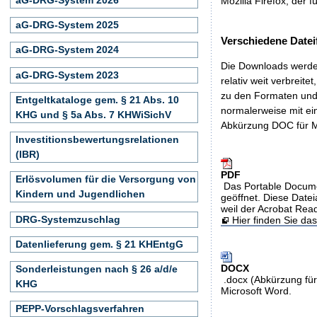
Mozilla Firefox, der f
aG-DRG-System 2025
Verschiedene Datei
aG-DRG-System 2024
Die Downloads werden
aG-DRG-System 2023
relativ weit verbreite
zu den Formaten und 
Entgeltkataloge gem. § 21 Abs. 10
normalerweise mit ei
KHG und § 5a Abs. 7 KHWiSichV
Abkürzung DOC für M
Investitionsbewertungsrelationen
(IBR)
PDF
Erlösvolumen für die Versorgung von
Das Portable Docume
Kindern und Jugendlichen
geöffnet. Diese Datei
weil der Acrobat Rea
DRG-Systemzuschlag
Hier finden Sie d
Datenlieferung gem. § 21 KHEntgG
DOCX
Sonderleistungen nach § 26 a/d/e
.docx (Abkürzung für
KHG
Microsoft Word.
PEPP-Vorschlagsverfahren