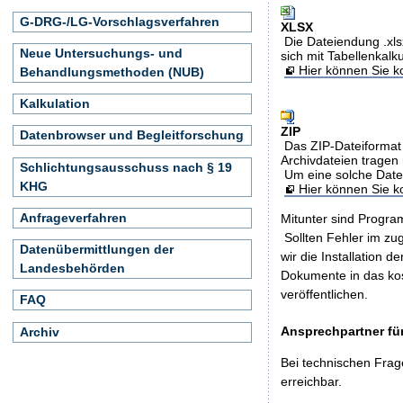
G-DRG-/LG-Vorschlagsverfahren
XLSX
Die Dateiendung .xls
Neue Untersuchungs- und
sich mit Tabellenkalk
Hier können Sie ko
Behandlungsmethoden (NUB)
Kalkulation
ZIP
Datenbrowser und Begleitforschung
Das ZIP-Dateiformat 
Archivdateien tragen 
Schlichtungsausschuss nach § 19
Um eine solche Date
KHG
Hier können Sie 
Anfrageverfahren
Mitunter sind Program
Sollten Fehler im z
Datenübermittlungen der
wir die Installation d
Landesbehörden
Dokumente in das ko
veröffentlichen.
FAQ
Ansprechpartner für
Archiv
Bei technischen Frag
erreichbar.