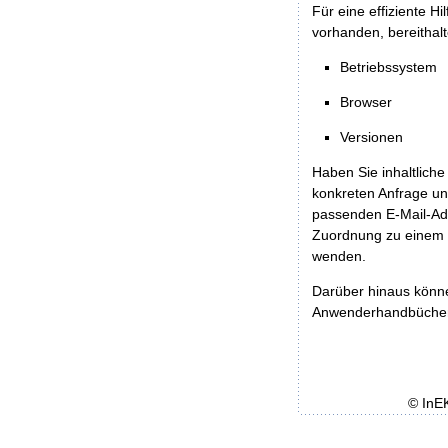
Für eine effiziente H
vorhanden, bereithalt
Betriebssystem
Browser
Versionen
Haben Sie inhaltliche
konkreten Anfrage un
passenden E-Mail-Ad
Zuordnung zu einem 
wenden.
Darüber hinaus könn
Anwenderhandbücher b
© InE