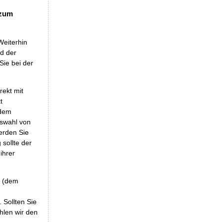
 zum
Weiterhin
nd der
Sie bei der
rekt mit
t
 dem
uswahl von
erden Sie
sollte der
ihrer
r (dem
 Sollten Sie
hlen wir den