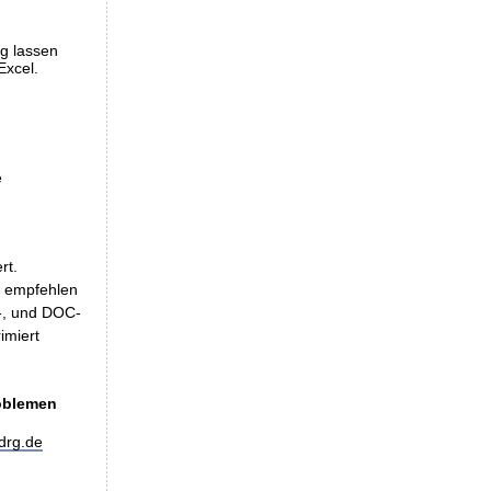
ng lassen
Excel.
e
rt.
, empfehlen
LS-, und DOC-
imiert
roblemen
drg.de