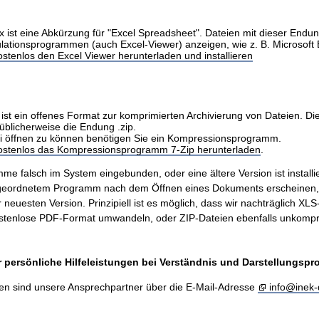
x ist eine Abkürzung für "Excel Spreadsheet". Dateien mit dieser Endu
ulationsprogrammen (auch Excel-Viewer) anzeigen, wie z. B. Microsoft 
stenlos den Excel Viewer herunterladen und installieren
ist ein offenes Format zur komprimierten Archivierung von Dateien. Di
üblicherweise die Endung .zip.
i öffnen zu können benötigen Sie ein Kompressionsprogramm.
kostenlos das Kompressionsprogramm 7-Zip herunterladen
.
me falsch im System eingebunden, oder eine ältere Version ist installie
ugeordnetem Programm nach dem Öffnen eines Dokuments erscheinen
er neuesten Version. Prinzipiell ist es möglich, dass wir nachträglich X
stenlose PDF-Format umwandeln, oder ZIP-Dateien ebenfalls unkompr
 persönliche Hilfeleistungen bei Verständnis und Darstellungsp
en sind unsere Ansprechpartner über die E-Mail-Adresse
info@inek-