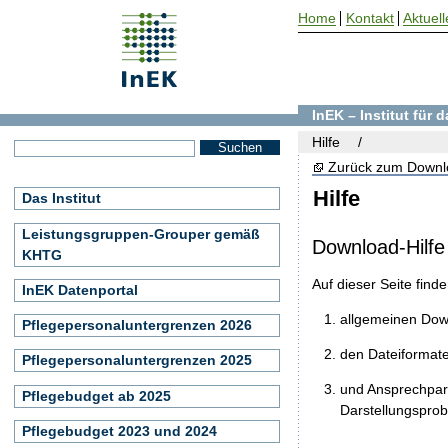
Home
Kontakt
Aktuell
InEK – Institut für
Hilfe
Zurück zum Downl
Hilfe
Das Institut
Leistungsgruppen-Grouper gemäß
Download-Hilfe
KHTG
Auf dieser Seite find
InEK Datenportal
allgemeinen Do
Pflegepersonaluntergrenzen 2026
den Dateiformat
Pflegepersonaluntergrenzen 2025
und Ansprechpart
Pflegebudget ab 2025
Darstellungspro
Pflegebudget 2023 und 2024