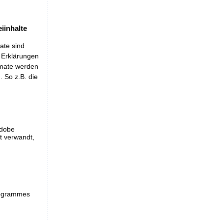
iinhalte
ate sind
t Erklärungen
rmate werden
 So z.B. die
Adobe
et verwandt,
programmes