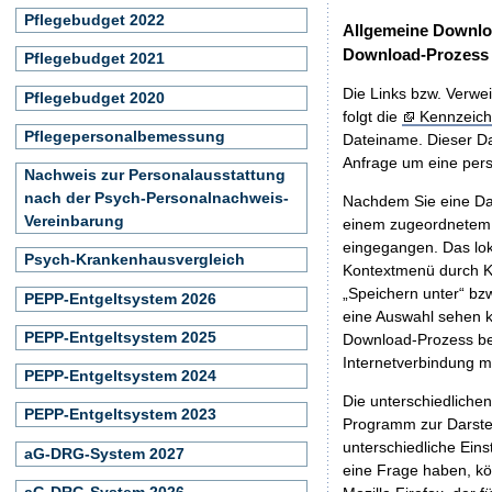
Pflegebudget 2022
Allgemeine Downlo
Download-Prozess
Pflegebudget 2021
Die Links bzw. Verwei
Pflegebudget 2020
folgt die
Kennzeich
Pflegepersonalbemessung
Dateiname. Dieser Da
Anfrage um eine persö
Nachweis zur Personalausstattung
nach der Psych-Personalnachweis-
Nachdem Sie eine Dat
Vereinbarung
einem zugeordnete
eingegangen. Das lok
Psych-Krankenhausvergleich
Kontextmenü durch Kl
„Speichern unter“ bz
PEPP-Entgeltsystem 2026
eine Auswahl sehen k
PEPP-Entgeltsystem 2025
Download-Prozess beg
Internetverbindung 
PEPP-Entgeltsystem 2024
Die unterschiedliche
PEPP-Entgeltsystem 2023
Programm zur Darstell
unterschiedliche Eins
aG-DRG-System 2027
eine Frage haben, k
aG-DRG-System 2026