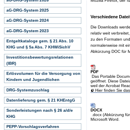
Mozilla Firefox, der f
aG-DRG-System 2025
Verschiedene Datei
aG-DRG-System 2024
Die Downloads werden
aG-DRG-System 2023
relativ weit verbreite
zu den Formaten und 
Entgeltkataloge gem. § 21 Abs. 10
normalerweise mit ei
KHG und § 5a Abs. 7 KHWiSichV
Abkürzung DOC für M
Investitionsbewertungsrelationen
(IBR)
PDF
Erlösvolumen für die Versorgung von
Das Portable Docume
Kindern und Jugendlichen
geöffnet. Diese Datei
weil der Acrobat Rea
DRG-Systemzuschlag
Hier finden Sie d
Datenlieferung gem. § 21 KHEntgG
DOCX
Sonderleistungen nach § 26 a/d/e
.docx (Abkürzung für
KHG
Microsoft Word.
PEPP-Vorschlagsverfahren