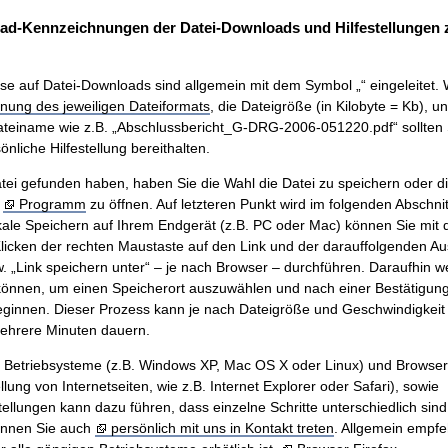
ad-Kennzeichnungen der Datei-Downloads und Hilfestellungen
se auf Datei-Downloads sind allgemein mit dem Symbol „“ eingeleitet. 
nung des jeweiligen Dateiformats
, die Dateigröße (in Kilobyte = Kb), u
teiname wie z.B. „Abschlussbericht_G-DRG-2006-051220.pdf“ sollten 
nliche Hilfestellung bereithalten.
ei gefunden haben, haben Sie die Wahl die Datei zu speichern oder di
m
Programm
zu öffnen. Auf letzteren Punkt wird im folgenden Abschnit
ale Speichern auf Ihrem Endgerät (z.B. PC oder Mac) können Sie mit
icken der rechten Maustaste auf den Link und der darauffolgenden A
w. „Link speichern unter“ – je nach Browser – durchführen. Daraufhin w
önnen, um einen Speicherort auszuwählen und nach einer Bestätigung 
innen. Dieser Prozess kann je nach Dateigröße und Geschwindigkeit 
mehrere Minuten dauern.
n Betriebsysteme (z.B. Windows XP, Mac OS X oder Linux) und Browse
ung von Internetseiten, wie z.B. Internet Explorer oder Safari), sowie
tellungen kann dazu führen, dass einzelne Schritte unterschiedlich sind.
önnen Sie auch
persönlich mit uns in Kontakt treten
. Allgemein empfe