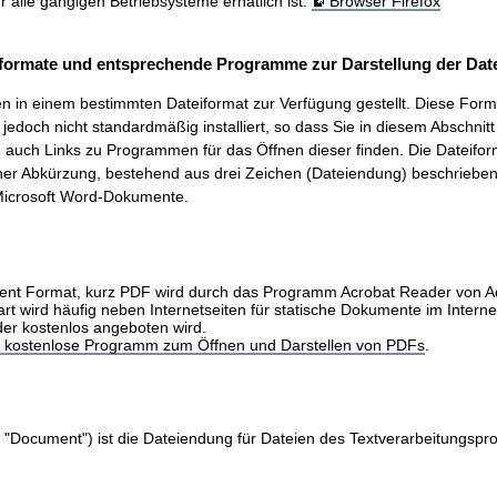
ür alle gängigen Betriebsysteme erhätlich ist.
Browser Firefox
formate und entsprechende Programme zur Darstellung der Date
 in einem bestimmten Dateiformat zur Verfügung gestellt. Diese Form
t, jedoch nicht standardmäßig installiert, so dass Sie in diesem Abschnit
auch Links zu Programmen für das Öffnen dieser finden. Die Dateifo
ner Abkürzung, bestehend aus drei Zeichen (Dateiendung) beschrieben.
icrosoft Word-Dokumente.
nt Format, kurz PDF wird durch das Programm Acrobat Reader von 
art wird häufig neben Internetseiten für statische Dokumente im Intern
der kostenlos angeboten wird.
as kostenlose Programm zum Öffnen und Darstellen von PDFs
.
 "Document") ist die Dateiendung für Dateien des Textverarbeitungs