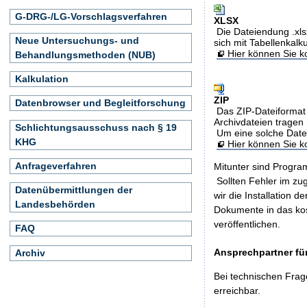
G-DRG-/LG-Vorschlagsverfahren
XLSX
Die Dateiendung .xls
Neue Untersuchungs- und
sich mit Tabellenkalk
Hier können Sie ko
Behandlungsmethoden (NUB)
Kalkulation
ZIP
Datenbrowser und Begleitforschung
Das ZIP-Dateiformat 
Archivdateien tragen 
Schlichtungsausschuss nach § 19
Um eine solche Date
KHG
Hier können Sie 
Anfrageverfahren
Mitunter sind Program
Sollten Fehler im z
Datenübermittlungen der
wir die Installation d
Landesbehörden
Dokumente in das ko
veröffentlichen.
FAQ
Ansprechpartner für
Archiv
Bei technischen Frag
erreichbar.