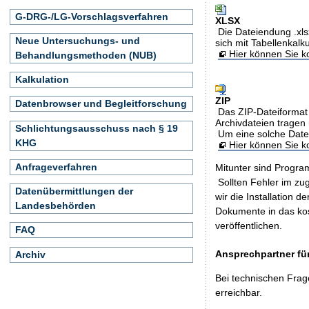
G-DRG-/LG-Vorschlagsverfahren
XLSX
Die Dateiendung .xls
Neue Untersuchungs- und
sich mit Tabellenkalk
Hier können Sie ko
Behandlungsmethoden (NUB)
Kalkulation
ZIP
Datenbrowser und Begleitforschung
Das ZIP-Dateiformat 
Archivdateien tragen 
Schlichtungsausschuss nach § 19
Um eine solche Date
KHG
Hier können Sie 
Anfrageverfahren
Mitunter sind Program
Sollten Fehler im z
Datenübermittlungen der
wir die Installation d
Landesbehörden
Dokumente in das ko
veröffentlichen.
FAQ
Ansprechpartner für
Archiv
Bei technischen Frag
erreichbar.