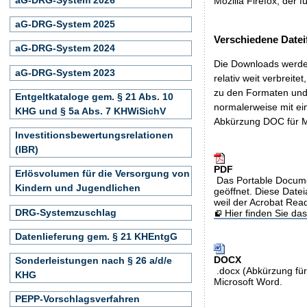
Mozilla Firefox, der f
aG-DRG-System 2025
Verschiedene Datei
aG-DRG-System 2024
Die Downloads werden
aG-DRG-System 2023
relativ weit verbreite
zu den Formaten und 
Entgeltkataloge gem. § 21 Abs. 10
normalerweise mit ei
KHG und § 5a Abs. 7 KHWiSichV
Abkürzung DOC für M
Investitionsbewertungsrelationen
(IBR)
PDF
Erlösvolumen für die Versorgung von
Das Portable Docume
Kindern und Jugendlichen
geöffnet. Diese Datei
weil der Acrobat Rea
DRG-Systemzuschlag
Hier finden Sie d
Datenlieferung gem. § 21 KHEntgG
DOCX
Sonderleistungen nach § 26 a/d/e
.docx (Abkürzung für
KHG
Microsoft Word.
PEPP-Vorschlagsverfahren