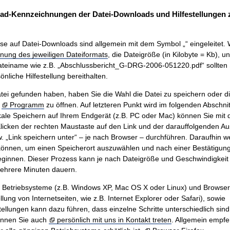
ad-Kennzeichnungen der Datei-Downloads und Hilfestellungen
se auf Datei-Downloads sind allgemein mit dem Symbol „“ eingeleitet. 
nung des jeweiligen Dateiformats
, die Dateigröße (in Kilobyte = Kb), u
teiname wie z.B. „Abschlussbericht_G-DRG-2006-051220.pdf“ sollten 
nliche Hilfestellung bereithalten.
ei gefunden haben, haben Sie die Wahl die Datei zu speichern oder di
m
Programm
zu öffnen. Auf letzteren Punkt wird im folgenden Abschnit
ale Speichern auf Ihrem Endgerät (z.B. PC oder Mac) können Sie mit
icken der rechten Maustaste auf den Link und der darauffolgenden A
w. „Link speichern unter“ – je nach Browser – durchführen. Daraufhin w
önnen, um einen Speicherort auszuwählen und nach einer Bestätigung 
innen. Dieser Prozess kann je nach Dateigröße und Geschwindigkeit 
mehrere Minuten dauern.
n Betriebsysteme (z.B. Windows XP, Mac OS X oder Linux) und Browse
ung von Internetseiten, wie z.B. Internet Explorer oder Safari), sowie
tellungen kann dazu führen, dass einzelne Schritte unterschiedlich sind.
önnen Sie auch
persönlich mit uns in Kontakt treten
. Allgemein empfe