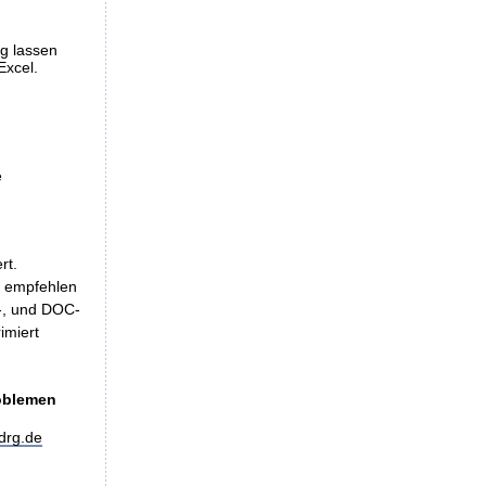
ng lassen
Excel.
e
rt.
, empfehlen
LS-, und DOC-
imiert
roblemen
drg.de