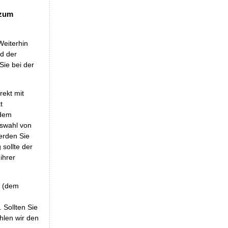
 zum
Weiterhin
nd der
Sie bei der
rekt mit
t
 dem
uswahl von
erden Sie
sollte der
ihrer
r (dem
 Sollten Sie
hlen wir den