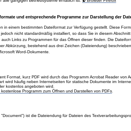
ür alle gängigen Betriebsysteme erhätlich ist.
Browser Firefox
formate und entsprechende Programme zur Darstellung der Date
 in einem bestimmten Dateiformat zur Verfügung gestellt. Diese Form
t, jedoch nicht standardmäßig installiert, so dass Sie in diesem Abschnit
auch Links zu Programmen für das Öffnen dieser finden. Die Dateifo
ner Abkürzung, bestehend aus drei Zeichen (Dateiendung) beschrieben.
icrosoft Word-Dokumente.
nt Format, kurz PDF wird durch das Programm Acrobat Reader von 
art wird häufig neben Internetseiten für statische Dokumente im Intern
der kostenlos angeboten wird.
as kostenlose Programm zum Öffnen und Darstellen von PDFs
.
 "Document") ist die Dateiendung für Dateien des Textverarbeitungs