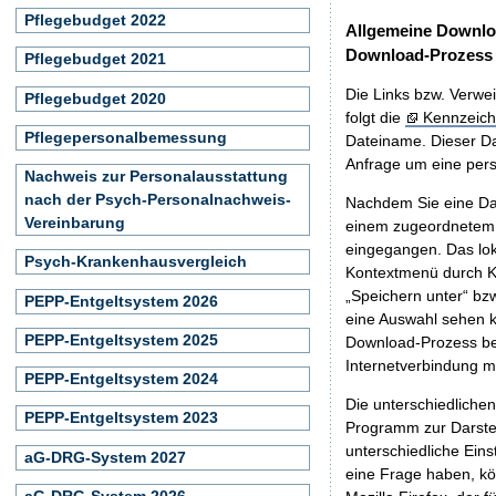
Pflegebudget 2022
Allgemeine Downlo
Download-Prozess
Pflegebudget 2021
Die Links bzw. Verwei
Pflegebudget 2020
folgt die
Kennzeich
Pflegepersonalbemessung
Dateiname. Dieser Da
Anfrage um eine persö
Nachweis zur Personalausstattung
nach der Psych-Personalnachweis-
Nachdem Sie eine Dat
Vereinbarung
einem zugeordnete
eingegangen. Das lok
Psych-Krankenhausvergleich
Kontextmenü durch Kl
„Speichern unter“ bz
PEPP-Entgeltsystem 2026
eine Auswahl sehen k
PEPP-Entgeltsystem 2025
Download-Prozess beg
Internetverbindung 
PEPP-Entgeltsystem 2024
Die unterschiedliche
PEPP-Entgeltsystem 2023
Programm zur Darstell
unterschiedliche Eins
aG-DRG-System 2027
eine Frage haben, k
aG-DRG-System 2026