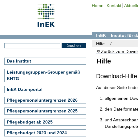
Home
Kontakt
Aktuell
InEK – Institut für
Hilfe
Zurück zum Downl
Hilfe
Das Institut
Leistungsgruppen-Grouper gemäß
Download-Hilfe
KHTG
Auf dieser Seite find
InEK Datenportal
allgemeinen Do
Pflegepersonaluntergrenzen 2026
den Dateiformat
Pflegepersonaluntergrenzen 2025
und Ansprechpart
Pflegebudget ab 2025
Darstellungspro
Pflegebudget 2023 und 2024