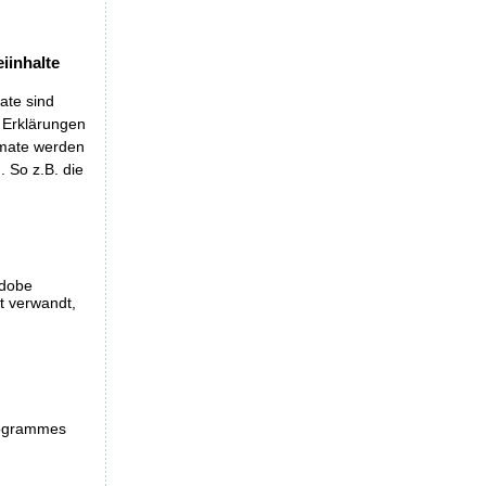
iinhalte
ate sind
t Erklärungen
rmate werden
 So z.B. die
Adobe
et verwandt,
programmes