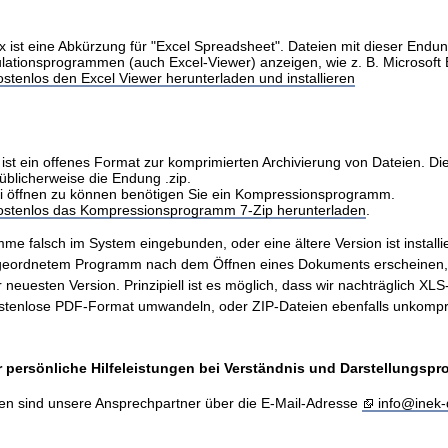
x ist eine Abkürzung für "Excel Spreadsheet". Dateien mit dieser Endu
ulationsprogrammen (auch Excel-Viewer) anzeigen, wie z. B. Microsoft 
stenlos den Excel Viewer herunterladen und installieren
ist ein offenes Format zur komprimierten Archivierung von Dateien. Di
üblicherweise die Endung .zip.
i öffnen zu können benötigen Sie ein Kompressionsprogramm.
kostenlos das Kompressionsprogramm 7-Zip herunterladen
.
me falsch im System eingebunden, oder eine ältere Version ist installie
ugeordnetem Programm nach dem Öffnen eines Dokuments erscheinen
er neuesten Version. Prinzipiell ist es möglich, dass wir nachträglich X
stenlose PDF-Format umwandeln, oder ZIP-Dateien ebenfalls unkompr
 persönliche Hilfeleistungen bei Verständnis und Darstellungsp
en sind unsere Ansprechpartner über die E-Mail-Adresse
info@inek-