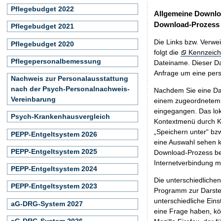
Pflegebudget 2022
Allgemeine Downlo
Download-Prozess
Pflegebudget 2021
Die Links bzw. Verwei
Pflegebudget 2020
folgt die
Kennzeich
Pflegepersonalbemessung
Dateiname. Dieser Da
Anfrage um eine persö
Nachweis zur Personalausstattung
nach der Psych-Personalnachweis-
Nachdem Sie eine Dat
Vereinbarung
einem zugeordnete
eingegangen. Das lok
Psych-Krankenhausvergleich
Kontextmenü durch Kl
„Speichern unter“ bz
PEPP-Entgeltsystem 2026
eine Auswahl sehen k
PEPP-Entgeltsystem 2025
Download-Prozess beg
Internetverbindung 
PEPP-Entgeltsystem 2024
Die unterschiedliche
PEPP-Entgeltsystem 2023
Programm zur Darstell
unterschiedliche Eins
aG-DRG-System 2027
eine Frage haben, k
aG-DRG-System 2026