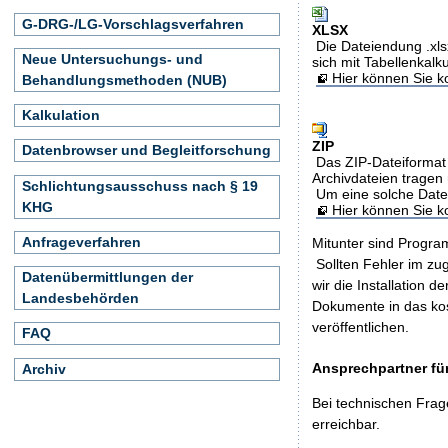
G-DRG-/LG-Vorschlagsverfahren
XLSX
Die Dateiendung .xls
Neue Untersuchungs- und
sich mit Tabellenkalk
Hier können Sie ko
Behandlungsmethoden (NUB)
Kalkulation
ZIP
Datenbrowser und Begleitforschung
Das ZIP-Dateiformat 
Archivdateien tragen 
Schlichtungsausschuss nach § 19
Um eine solche Date
KHG
Hier können Sie 
Anfrageverfahren
Mitunter sind Program
Sollten Fehler im z
Datenübermittlungen der
wir die Installation d
Landesbehörden
Dokumente in das ko
veröffentlichen.
FAQ
Ansprechpartner für
Archiv
Bei technischen Frag
erreichbar.