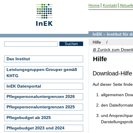
Home
Kontakt
Aktuell
InEK – Institut für
Hilfe
Zurück zum Downl
Hilfe
Das Institut
Leistungsgruppen-Grouper gemäß
Download-Hilfe
KHTG
Auf dieser Seite find
InEK Datenportal
allgemeinen Do
Pflegepersonaluntergrenzen 2026
den Dateiformat
Pflegepersonaluntergrenzen 2025
und Ansprechpart
Pflegebudget ab 2025
Darstellungspro
Pflegebudget 2023 und 2024