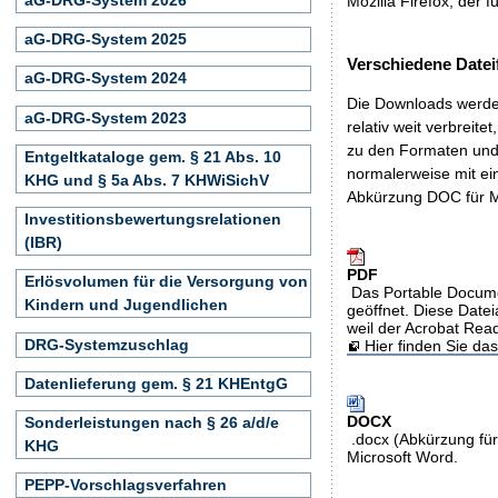
Mozilla Firefox, der f
aG-DRG-System 2025
Verschiedene Datei
aG-DRG-System 2024
Die Downloads werden
aG-DRG-System 2023
relativ weit verbreite
zu den Formaten und 
Entgeltkataloge gem. § 21 Abs. 10
normalerweise mit ei
KHG und § 5a Abs. 7 KHWiSichV
Abkürzung DOC für M
Investitionsbewertungsrelationen
(IBR)
PDF
Erlösvolumen für die Versorgung von
Das Portable Docume
Kindern und Jugendlichen
geöffnet. Diese Datei
weil der Acrobat Rea
DRG-Systemzuschlag
Hier finden Sie d
Datenlieferung gem. § 21 KHEntgG
DOCX
Sonderleistungen nach § 26 a/d/e
.docx (Abkürzung für
KHG
Microsoft Word.
PEPP-Vorschlagsverfahren