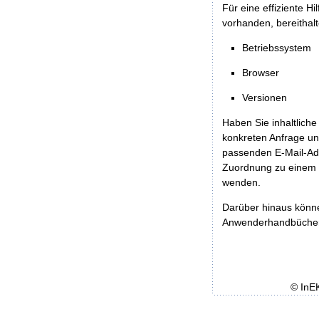
Für eine effiziente H
vorhanden, bereithalt
Betriebssystem
Browser
Versionen
Haben Sie inhaltliche
konkreten Anfrage un
passenden E-Mail-Ad
Zuordnung zu einem 
wenden.
Darüber hinaus könn
Anwenderhandbücher b
© InE