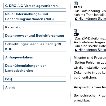
G-DRG-/LG-Vorschlagsverfahren
XLSX
Die Dateiendung .xls
Neue Untersuchungs- und
sich mit Tabellenkalk
Hier können Sie ko
Behandlungsmethoden (NUB)
Kalkulation
ZIP
Datenbrowser und Begleitforschung
Das ZIP-Dateiformat 
Archivdateien tragen 
Schlichtungsausschuss nach § 19
Um eine solche Date
KHG
Hier können Sie 
Anfrageverfahren
Mitunter sind Program
Sollten Fehler im z
Datenübermittlungen der
wir die Installation d
Landesbehörden
Dokumente in das ko
veröffentlichen.
FAQ
Ansprechpartner für
Archiv
Bei technischen Frag
erreichbar.