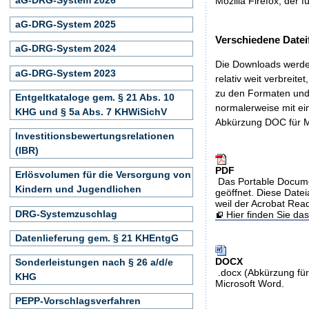
Mozilla Firefox, der f
aG-DRG-System 2025
Verschiedene Datei
aG-DRG-System 2024
Die Downloads werden
aG-DRG-System 2023
relativ weit verbreite
zu den Formaten und 
Entgeltkataloge gem. § 21 Abs. 10
normalerweise mit ei
KHG und § 5a Abs. 7 KHWiSichV
Abkürzung DOC für M
Investitionsbewertungsrelationen
(IBR)
PDF
Erlösvolumen für die Versorgung von
Das Portable Docume
Kindern und Jugendlichen
geöffnet. Diese Datei
weil der Acrobat Rea
DRG-Systemzuschlag
Hier finden Sie d
Datenlieferung gem. § 21 KHEntgG
DOCX
Sonderleistungen nach § 26 a/d/e
.docx (Abkürzung für
KHG
Microsoft Word.
PEPP-Vorschlagsverfahren