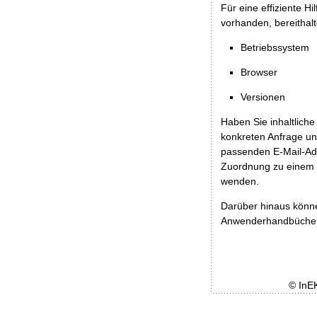
Für eine effiziente H
vorhanden, bereithalt
Betriebssystem
Browser
Versionen
Haben Sie inhaltliche
konkreten Anfrage un
passenden E-Mail-Ad
Zuordnung zu einem 
wenden.
Darüber hinaus könn
Anwenderhandbücher b
© InE