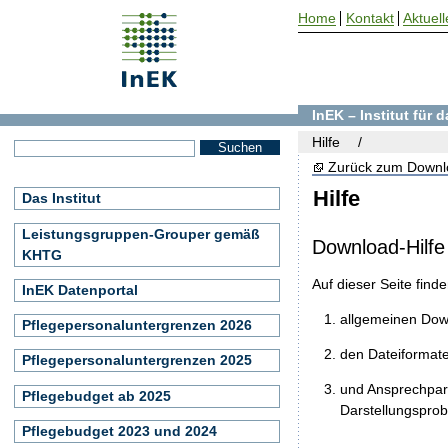
Home
Kontakt
Aktuell
InEK – Institut für
Hilfe
Zurück zum Downl
Hilfe
Das Institut
Leistungsgruppen-Grouper gemäß
Download-Hilfe
KHTG
Auf dieser Seite find
InEK Datenportal
allgemeinen Do
Pflegepersonaluntergrenzen 2026
den Dateiformat
Pflegepersonaluntergrenzen 2025
und Ansprechpart
Pflegebudget ab 2025
Darstellungspro
Pflegebudget 2023 und 2024