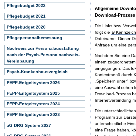
Pflegebudget 2022
Allgemeine Downlo
Download-Prozess
Pflegebudget 2021
Die Links bzw. Verwei
Pflegebudget 2020
folgt die
Kennzeich
Pflegepersonalbemessung
Dateiname. Dieser Da
Anfrage um eine persö
Nachweis zur Personalausstattung
nach der Psych-Personalnachweis-
Nachdem Sie eine Dat
Vereinbarung
einem zugeordnete
eingegangen. Das lok
Psych-Krankenhausvergleich
Kontextmenü durch Kl
„Speichern unter“ bz
PEPP-Entgeltsystem 2026
eine Auswahl sehen k
PEPP-Entgeltsystem 2025
Download-Prozess beg
Internetverbindung 
PEPP-Entgeltsystem 2024
Die unterschiedliche
PEPP-Entgeltsystem 2023
Programm zur Darstell
unterschiedliche Eins
aG-DRG-System 2027
eine Frage haben, k
aG-DRG-System 2026