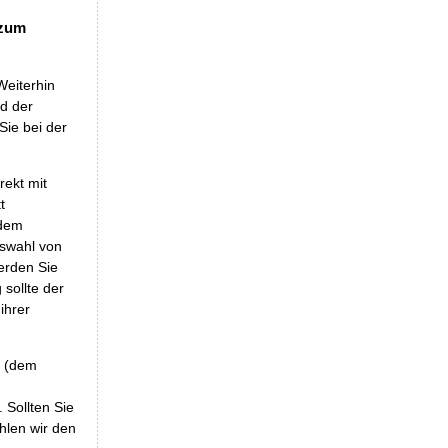
 zum
Weiterhin
nd der
Sie bei der
rekt mit
t
 dem
uswahl von
erden Sie
sollte der
ihrer
r (dem
 Sollten Sie
hlen wir den