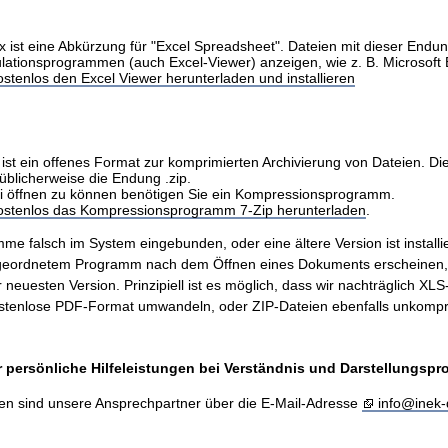
x ist eine Abkürzung für "Excel Spreadsheet". Dateien mit dieser Endu
ulationsprogrammen (auch Excel-Viewer) anzeigen, wie z. B. Microsoft 
stenlos den Excel Viewer herunterladen und installieren
ist ein offenes Format zur komprimierten Archivierung von Dateien. Di
üblicherweise die Endung .zip.
i öffnen zu können benötigen Sie ein Kompressionsprogramm.
kostenlos das Kompressionsprogramm 7-Zip herunterladen
.
me falsch im System eingebunden, oder eine ältere Version ist installie
ugeordnetem Programm nach dem Öffnen eines Dokuments erscheinen
er neuesten Version. Prinzipiell ist es möglich, dass wir nachträglich X
stenlose PDF-Format umwandeln, oder ZIP-Dateien ebenfalls unkompr
 persönliche Hilfeleistungen bei Verständnis und Darstellungsp
en sind unsere Ansprechpartner über die E-Mail-Adresse
info@inek-