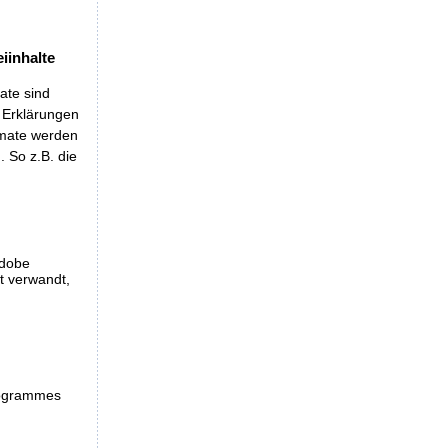
iinhalte
ate sind
t Erklärungen
rmate werden
 So z.B. die
Adobe
et verwandt,
programmes