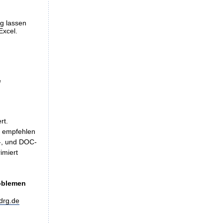
ng lassen
Excel.
e
rt.
, empfehlen
LS-, und DOC-
imiert
roblemen
drg.de