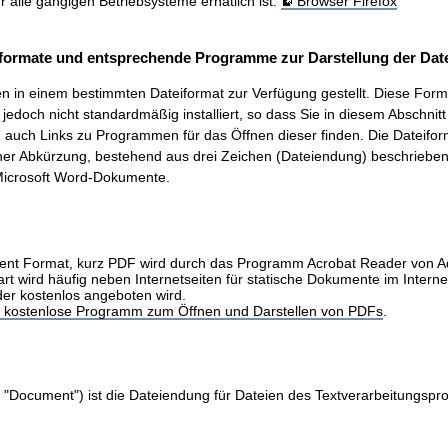
ür alle gängigen Betriebsysteme erhätlich ist.
Browser Firefox
formate und entsprechende Programme zur Darstellung der Date
 in einem bestimmten Dateiformat zur Verfügung gestellt. Diese Form
t, jedoch nicht standardmäßig installiert, so dass Sie in diesem Abschnit
auch Links zu Programmen für das Öffnen dieser finden. Die Dateifo
ner Abkürzung, bestehend aus drei Zeichen (Dateiendung) beschrieben.
icrosoft Word-Dokumente.
nt Format, kurz PDF wird durch das Programm Acrobat Reader von 
art wird häufig neben Internetseiten für statische Dokumente im Intern
der kostenlos angeboten wird.
as kostenlose Programm zum Öffnen und Darstellen von PDFs
.
 "Document") ist die Dateiendung für Dateien des Textverarbeitungs