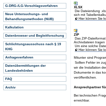
G-DRG-/LG-Vorschlagsverfahren
XLSX
Die Dateiendung .xls
Neue Untersuchungs- und
sich mit Tabellenkalk
Hier können Sie ko
Behandlungsmethoden (NUB)
Kalkulation
ZIP
Datenbrowser und Begleitforschung
Das ZIP-Dateiformat 
Archivdateien tragen 
Schlichtungsausschuss nach § 19
Um eine solche Date
KHG
Hier können Sie 
Anfrageverfahren
Mitunter sind Program
Sollten Fehler im z
Datenübermittlungen der
wir die Installation d
Landesbehörden
Dokumente in das ko
veröffentlichen.
FAQ
Ansprechpartner für
Archiv
Bei technischen Frag
erreichbar.