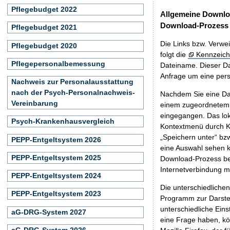
Pflegebudget 2022
Allgemeine Downlo
Download-Prozess
Pflegebudget 2021
Die Links bzw. Verwei
Pflegebudget 2020
folgt die
Kennzeich
Pflegepersonalbemessung
Dateiname. Dieser Da
Anfrage um eine persö
Nachweis zur Personalausstattung
nach der Psych-Personalnachweis-
Nachdem Sie eine Dat
Vereinbarung
einem zugeordnete
eingegangen. Das lok
Psych-Krankenhausvergleich
Kontextmenü durch Kl
„Speichern unter“ bz
PEPP-Entgeltsystem 2026
eine Auswahl sehen k
PEPP-Entgeltsystem 2025
Download-Prozess beg
Internetverbindung 
PEPP-Entgeltsystem 2024
Die unterschiedliche
PEPP-Entgeltsystem 2023
Programm zur Darstell
unterschiedliche Eins
aG-DRG-System 2027
eine Frage haben, k
aG-DRG-System 2026