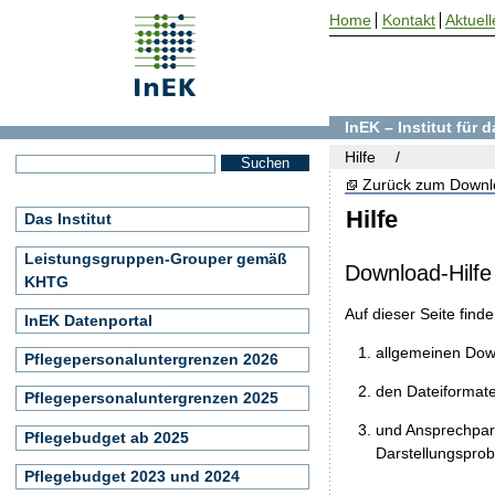
Home
Kontakt
Aktuell
InEK – Institut für
Hilfe
Zurück zum Downl
Hilfe
Das Institut
Leistungsgruppen-Grouper gemäß
Download-Hilfe
KHTG
Auf dieser Seite find
InEK Datenportal
allgemeinen Do
Pflegepersonaluntergrenzen 2026
den Dateiformat
Pflegepersonaluntergrenzen 2025
und Ansprechpart
Pflegebudget ab 2025
Darstellungspro
Pflegebudget 2023 und 2024