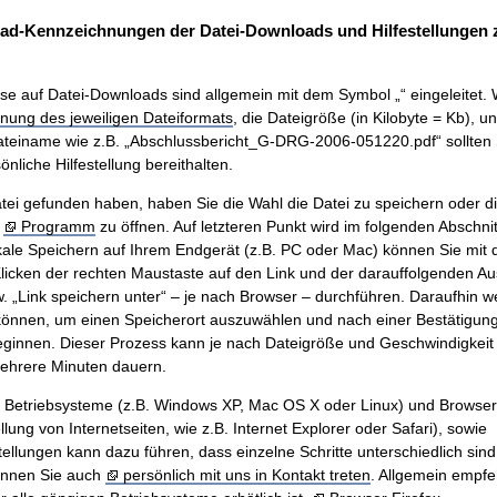
ad-Kennzeichnungen der Datei-Downloads und Hilfestellungen
se auf Datei-Downloads sind allgemein mit dem Symbol „“ eingeleitet. 
nung des jeweiligen Dateiformats
, die Dateigröße (in Kilobyte = Kb), u
teiname wie z.B. „Abschlussbericht_G-DRG-2006-051220.pdf“ sollten 
nliche Hilfestellung bereithalten.
ei gefunden haben, haben Sie die Wahl die Datei zu speichern oder di
m
Programm
zu öffnen. Auf letzteren Punkt wird im folgenden Abschnit
ale Speichern auf Ihrem Endgerät (z.B. PC oder Mac) können Sie mit
icken der rechten Maustaste auf den Link und der darauffolgenden A
w. „Link speichern unter“ – je nach Browser – durchführen. Daraufhin w
önnen, um einen Speicherort auszuwählen und nach einer Bestätigung 
innen. Dieser Prozess kann je nach Dateigröße und Geschwindigkeit 
mehrere Minuten dauern.
n Betriebsysteme (z.B. Windows XP, Mac OS X oder Linux) und Browse
ung von Internetseiten, wie z.B. Internet Explorer oder Safari), sowie
tellungen kann dazu führen, dass einzelne Schritte unterschiedlich sind.
önnen Sie auch
persönlich mit uns in Kontakt treten
. Allgemein empfe