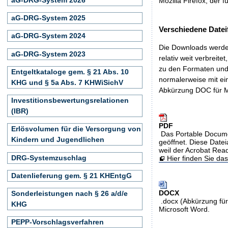
Mozilla Firefox, der f
aG-DRG-System 2025
Verschiedene Datei
aG-DRG-System 2024
Die Downloads werden
aG-DRG-System 2023
relativ weit verbreite
zu den Formaten und 
Entgeltkataloge gem. § 21 Abs. 10
normalerweise mit ei
KHG und § 5a Abs. 7 KHWiSichV
Abkürzung DOC für M
Investitionsbewertungsrelationen
(IBR)
PDF
Erlösvolumen für die Versorgung von
Das Portable Docume
Kindern und Jugendlichen
geöffnet. Diese Datei
weil der Acrobat Rea
DRG-Systemzuschlag
Hier finden Sie d
Datenlieferung gem. § 21 KHEntgG
DOCX
Sonderleistungen nach § 26 a/d/e
.docx (Abkürzung für
KHG
Microsoft Word.
PEPP-Vorschlagsverfahren