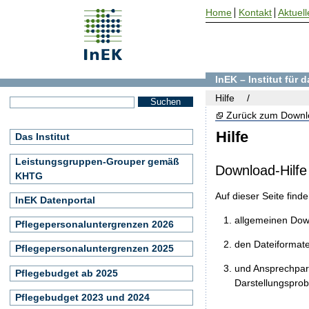
Home
Kontakt
Aktuell
InEK – Institut für
Hilfe
Zurück zum Downl
Hilfe
Das Institut
Leistungsgruppen-Grouper gemäß
Download-Hilfe
KHTG
Auf dieser Seite find
InEK Datenportal
allgemeinen Do
Pflegepersonaluntergrenzen 2026
den Dateiformat
Pflegepersonaluntergrenzen 2025
und Ansprechpart
Pflegebudget ab 2025
Darstellungspro
Pflegebudget 2023 und 2024