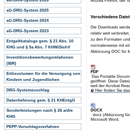
Mozilla Firefox, der f
aG-DRG-System 2025
Verschiedene Datei
aG-DRG-System 2024
Die Downloads werden
aG-DRG-System 2023
relativ weit verbreite
zu den Formaten und 
Entgeltkataloge gem. § 21 Abs. 10
normalerweise mit ei
KHG und § 5a Abs. 7 KHWiSichV
Abkürzung DOC für M
Investitionsbewertungsrelationen
(IBR)
PDF
Erlösvolumen für die Versorgung von
Das Portable Docume
Kindern und Jugendlichen
geöffnet. Diese Datei
weil der Acrobat Rea
DRG-Systemzuschlag
Hier finden Sie d
Datenlieferung gem. § 21 KHEntgG
DOCX
Sonderleistungen nach § 26 a/d/e
.docx (Abkürzung für
KHG
Microsoft Word.
PEPP-Vorschlagsverfahren