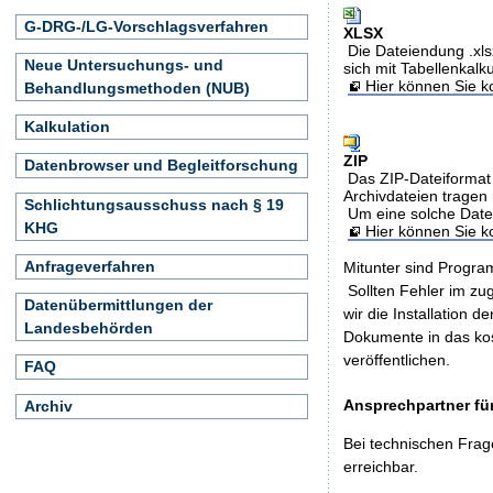
G-DRG-/LG-Vorschlagsverfahren
XLSX
Die Dateiendung .xls
Neue Untersuchungs- und
sich mit Tabellenkalk
Hier können Sie ko
Behandlungsmethoden (NUB)
Kalkulation
ZIP
Datenbrowser und Begleitforschung
Das ZIP-Dateiformat 
Archivdateien tragen 
Schlichtungsausschuss nach § 19
Um eine solche Date
KHG
Hier können Sie 
Anfrageverfahren
Mitunter sind Program
Sollten Fehler im z
Datenübermittlungen der
wir die Installation d
Landesbehörden
Dokumente in das ko
veröffentlichen.
FAQ
Ansprechpartner für
Archiv
Bei technischen Frag
erreichbar.