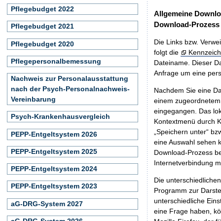
Pflegebudget 2022
Allgemeine Downlo
Download-Prozess
Pflegebudget 2021
Die Links bzw. Verwei
Pflegebudget 2020
folgt die
Kennzeich
Pflegepersonalbemessung
Dateiname. Dieser Da
Anfrage um eine persö
Nachweis zur Personalausstattung
nach der Psych-Personalnachweis-
Nachdem Sie eine Dat
Vereinbarung
einem zugeordnete
eingegangen. Das lok
Psych-Krankenhausvergleich
Kontextmenü durch Kl
„Speichern unter“ bz
PEPP-Entgeltsystem 2026
eine Auswahl sehen k
PEPP-Entgeltsystem 2025
Download-Prozess beg
Internetverbindung 
PEPP-Entgeltsystem 2024
Die unterschiedliche
PEPP-Entgeltsystem 2023
Programm zur Darstell
unterschiedliche Eins
aG-DRG-System 2027
eine Frage haben, k
aG-DRG-System 2026