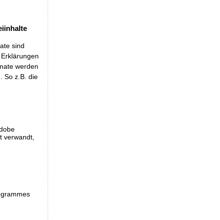
iinhalte
ate sind
t Erklärungen
rmate werden
 So z.B. die
Adobe
et verwandt,
programmes