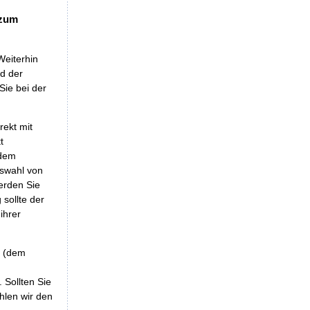
 zum
Weiterhin
nd der
Sie bei der
rekt mit
t
 dem
uswahl von
erden Sie
sollte der
ihrer
r (dem
 Sollten Sie
hlen wir den