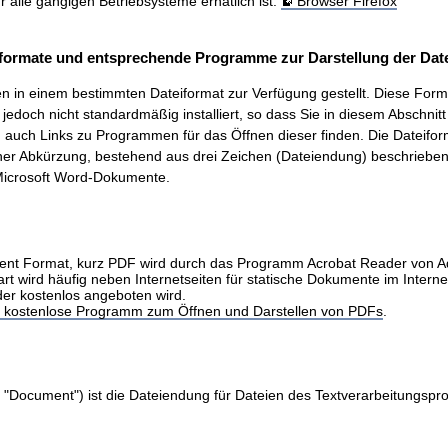
ür alle gängigen Betriebsysteme erhätlich ist.
Browser Firefox
formate und entsprechende Programme zur Darstellung der Date
 in einem bestimmten Dateiformat zur Verfügung gestellt. Diese Form
t, jedoch nicht standardmäßig installiert, so dass Sie in diesem Abschnit
auch Links zu Programmen für das Öffnen dieser finden. Die Dateifo
ner Abkürzung, bestehend aus drei Zeichen (Dateiendung) beschrieben.
icrosoft Word-Dokumente.
nt Format, kurz PDF wird durch das Programm Acrobat Reader von 
art wird häufig neben Internetseiten für statische Dokumente im Intern
der kostenlos angeboten wird.
as kostenlose Programm zum Öffnen und Darstellen von PDFs
.
 "Document") ist die Dateiendung für Dateien des Textverarbeitungs