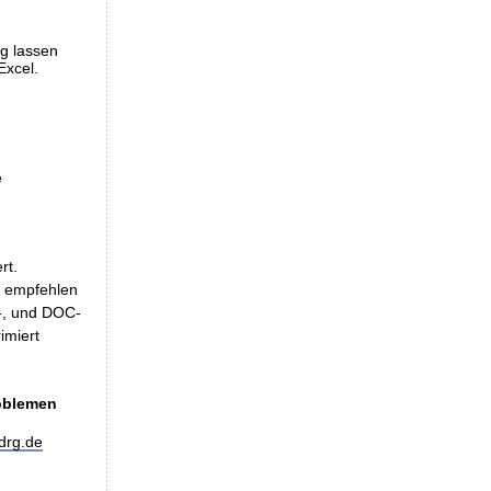
ng lassen
Excel.
e
rt.
, empfehlen
LS-, und DOC-
imiert
roblemen
drg.de