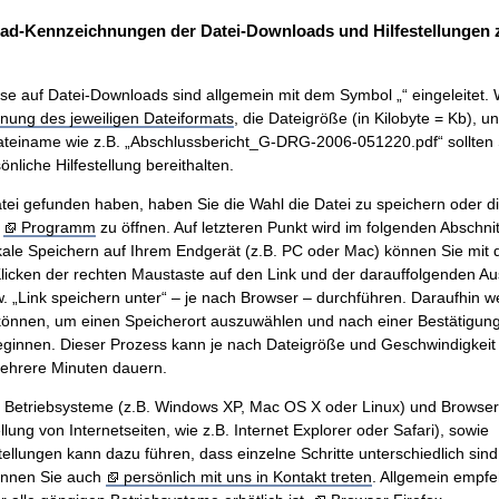
ad-Kennzeichnungen der Datei-Downloads und Hilfestellungen
se auf Datei-Downloads sind allgemein mit dem Symbol „“ eingeleitet. 
nung des jeweiligen Dateiformats
, die Dateigröße (in Kilobyte = Kb), u
teiname wie z.B. „Abschlussbericht_G-DRG-2006-051220.pdf“ sollten 
nliche Hilfestellung bereithalten.
ei gefunden haben, haben Sie die Wahl die Datei zu speichern oder di
m
Programm
zu öffnen. Auf letzteren Punkt wird im folgenden Abschnit
ale Speichern auf Ihrem Endgerät (z.B. PC oder Mac) können Sie mit
icken der rechten Maustaste auf den Link und der darauffolgenden A
w. „Link speichern unter“ – je nach Browser – durchführen. Daraufhin w
önnen, um einen Speicherort auszuwählen und nach einer Bestätigung 
innen. Dieser Prozess kann je nach Dateigröße und Geschwindigkeit 
mehrere Minuten dauern.
n Betriebsysteme (z.B. Windows XP, Mac OS X oder Linux) und Browse
ung von Internetseiten, wie z.B. Internet Explorer oder Safari), sowie
tellungen kann dazu führen, dass einzelne Schritte unterschiedlich sind.
önnen Sie auch
persönlich mit uns in Kontakt treten
. Allgemein empfe