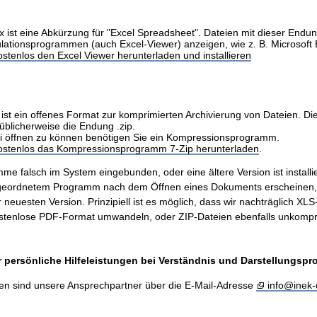
x ist eine Abkürzung für "Excel Spreadsheet". Dateien mit dieser Endu
ulationsprogrammen (auch Excel-Viewer) anzeigen, wie z. B. Microsoft 
stenlos den Excel Viewer herunterladen und installieren
ist ein offenes Format zur komprimierten Archivierung von Dateien. Di
üblicherweise die Endung .zip.
i öffnen zu können benötigen Sie ein Kompressionsprogramm.
kostenlos das Kompressionsprogramm 7-Zip herunterladen
.
me falsch im System eingebunden, oder eine ältere Version ist installie
ugeordnetem Programm nach dem Öffnen eines Dokuments erscheinen
er neuesten Version. Prinzipiell ist es möglich, dass wir nachträglich X
stenlose PDF-Format umwandeln, oder ZIP-Dateien ebenfalls unkompr
 persönliche Hilfeleistungen bei Verständnis und Darstellungsp
en sind unsere Ansprechpartner über die E-Mail-Adresse
info@inek-