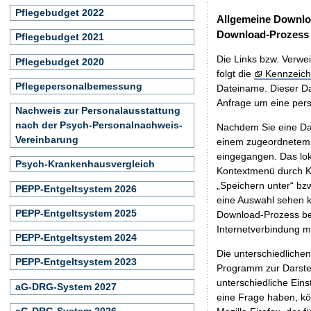
Pflegebudget 2022
Allgemeine Downlo
Download-Prozess
Pflegebudget 2021
Die Links bzw. Verwei
Pflegebudget 2020
folgt die
Kennzeich
Pflegepersonalbemessung
Dateiname. Dieser Da
Anfrage um eine persö
Nachweis zur Personalausstattung
nach der Psych-Personalnachweis-
Nachdem Sie eine Dat
Vereinbarung
einem zugeordnete
eingegangen. Das lok
Psych-Krankenhausvergleich
Kontextmenü durch Kl
„Speichern unter“ bz
PEPP-Entgeltsystem 2026
eine Auswahl sehen k
PEPP-Entgeltsystem 2025
Download-Prozess beg
Internetverbindung 
PEPP-Entgeltsystem 2024
Die unterschiedliche
PEPP-Entgeltsystem 2023
Programm zur Darstell
unterschiedliche Eins
aG-DRG-System 2027
eine Frage haben, k
aG-DRG-System 2026