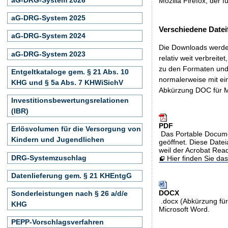
Mozilla Firefox, der f
aG-DRG-System 2025
Verschiedene Datei
aG-DRG-System 2024
Die Downloads werden
aG-DRG-System 2023
relativ weit verbreite
zu den Formaten und 
Entgeltkataloge gem. § 21 Abs. 10
normalerweise mit ei
KHG und § 5a Abs. 7 KHWiSichV
Abkürzung DOC für M
Investitionsbewertungsrelationen
(IBR)
PDF
Erlösvolumen für die Versorgung von
Das Portable Docume
Kindern und Jugendlichen
geöffnet. Diese Datei
weil der Acrobat Rea
DRG-Systemzuschlag
Hier finden Sie d
Datenlieferung gem. § 21 KHEntgG
DOCX
Sonderleistungen nach § 26 a/d/e
.docx (Abkürzung für
KHG
Microsoft Word.
PEPP-Vorschlagsverfahren