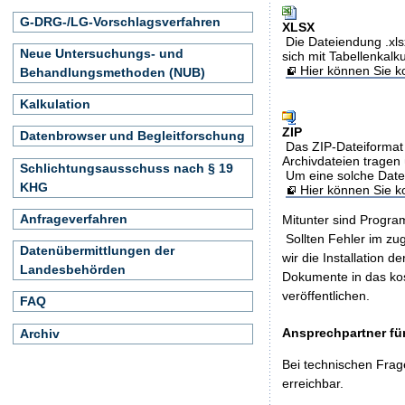
G-DRG-/LG-Vorschlagsverfahren
XLSX
Die Dateiendung .xls
Neue Untersuchungs- und
sich mit Tabellenkalk
Hier können Sie ko
Behandlungsmethoden (NUB)
Kalkulation
ZIP
Datenbrowser und Begleitforschung
Das ZIP-Dateiformat 
Archivdateien tragen 
Schlichtungsausschuss nach § 19
Um eine solche Date
KHG
Hier können Sie 
Anfrageverfahren
Mitunter sind Program
Sollten Fehler im z
Datenübermittlungen der
wir die Installation d
Landesbehörden
Dokumente in das ko
veröffentlichen.
FAQ
Ansprechpartner für
Archiv
Bei technischen Frag
erreichbar.