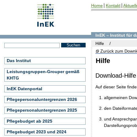
Home
Kontakt
Aktuell
InEK – Institut für
Hilfe
Zurück zum Downl
Hilfe
Das Institut
Leistungsgruppen-Grouper gemäß
Download-Hilfe
KHTG
Auf dieser Seite find
InEK Datenportal
allgemeinen Do
Pflegepersonaluntergrenzen 2026
den Dateiformat
Pflegepersonaluntergrenzen 2025
und Ansprechpart
Pflegebudget ab 2025
Darstellungspro
Pflegebudget 2023 und 2024