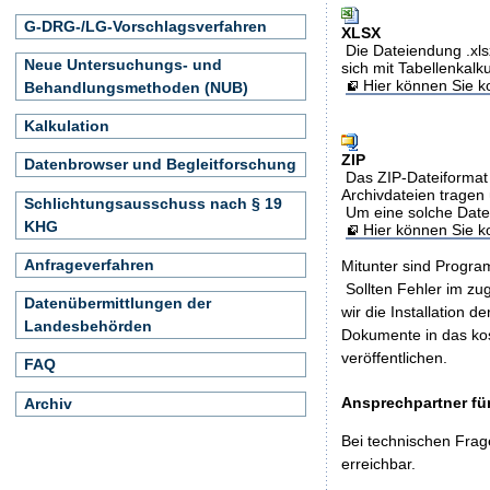
G-DRG-/LG-Vorschlagsverfahren
XLSX
Die Dateiendung .xls
Neue Untersuchungs- und
sich mit Tabellenkalk
Hier können Sie ko
Behandlungsmethoden (NUB)
Kalkulation
ZIP
Datenbrowser und Begleitforschung
Das ZIP-Dateiformat 
Archivdateien tragen 
Schlichtungsausschuss nach § 19
Um eine solche Date
KHG
Hier können Sie 
Anfrageverfahren
Mitunter sind Program
Sollten Fehler im z
Datenübermittlungen der
wir die Installation d
Landesbehörden
Dokumente in das ko
veröffentlichen.
FAQ
Ansprechpartner für
Archiv
Bei technischen Frag
erreichbar.