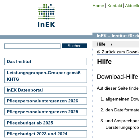
Home
Kontakt
Aktuell
InEK – Institut für
Hilfe
Zurück zum Downl
Hilfe
Das Institut
Leistungsgruppen-Grouper gemäß
Download-Hilfe
KHTG
Auf dieser Seite find
InEK Datenportal
allgemeinen Do
Pflegepersonaluntergrenzen 2026
den Dateiformat
Pflegepersonaluntergrenzen 2025
und Ansprechpart
Pflegebudget ab 2025
Darstellungspro
Pflegebudget 2023 und 2024