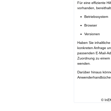
Für eine effiziente H
vorhanden, bereithalt
Betriebssystem
Browser
Versionen
Haben Sie inhaltliche
konkreten Anfrage un
passenden E-Mail-Ad
Zuordnung zu einem 
wenden.
Darüber hinaus könn
Anwenderhandbücher b
© InE