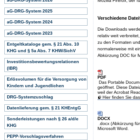
Mozilla Firefox, der f
aG-DRG-System 2025
Verschiedene Datei
aG-DRG-System 2024
Die Downloads werden
aG-DRG-System 2023
relativ weit verbreite
zu den Formaten und 
Entgeltkataloge gem. § 21 Abs. 10
normalerweise mit ei
KHG und § 5a Abs. 7 KHWiSichV
Abkürzung DOC für M
Investitionsbewertungsrelationen
(IBR)
PDF
Erlösvolumen für die Versorgung von
Das Portable Docume
Kindern und Jugendlichen
geöffnet. Diese Datei
weil der Acrobat Rea
DRG-Systemzuschlag
Hier finden Sie d
Datenlieferung gem. § 21 KHEntgG
DOCX
Sonderleistungen nach § 26 a/d/e
.docx (Abkürzung für
KHG
Microsoft Word.
PEPP-Vorschlagsverfahren