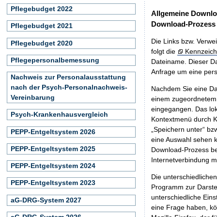
Pflegebudget 2022
Allgemeine Downlo
Download-Prozess
Pflegebudget 2021
Die Links bzw. Verwei
Pflegebudget 2020
folgt die
Kennzeich
Pflegepersonalbemessung
Dateiname. Dieser Da
Anfrage um eine persö
Nachweis zur Personalausstattung
nach der Psych-Personalnachweis-
Nachdem Sie eine Dat
Vereinbarung
einem zugeordnete
eingegangen. Das lok
Psych-Krankenhausvergleich
Kontextmenü durch Kl
„Speichern unter“ bz
PEPP-Entgeltsystem 2026
eine Auswahl sehen k
PEPP-Entgeltsystem 2025
Download-Prozess beg
Internetverbindung 
PEPP-Entgeltsystem 2024
Die unterschiedliche
PEPP-Entgeltsystem 2023
Programm zur Darstell
unterschiedliche Eins
aG-DRG-System 2027
eine Frage haben, k
aG-DRG-System 2026