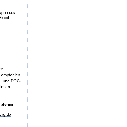
ng lassen
Excel.
e
rt.
, empfehlen
LS-, und DOC-
imiert
roblemen
drg.de