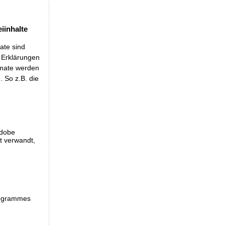
iinhalte
ate sind
t Erklärungen
rmate werden
 So z.B. die
Adobe
et verwandt,
programmes