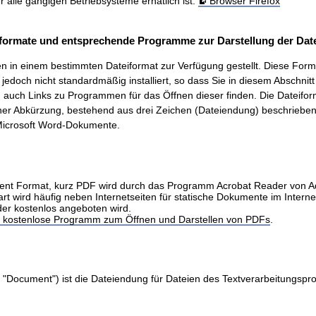
ür alle gängigen Betriebsysteme erhätlich ist.
Browser Firefox
formate und entsprechende Programme zur Darstellung der Date
 in einem bestimmten Dateiformat zur Verfügung gestellt. Diese Form
t, jedoch nicht standardmäßig installiert, so dass Sie in diesem Abschnit
auch Links zu Programmen für das Öffnen dieser finden. Die Dateifo
ner Abkürzung, bestehend aus drei Zeichen (Dateiendung) beschrieben.
icrosoft Word-Dokumente.
nt Format, kurz PDF wird durch das Programm Acrobat Reader von 
art wird häufig neben Internetseiten für statische Dokumente im Intern
der kostenlos angeboten wird.
as kostenlose Programm zum Öffnen und Darstellen von PDFs
.
 "Document") ist die Dateiendung für Dateien des Textverarbeitungs