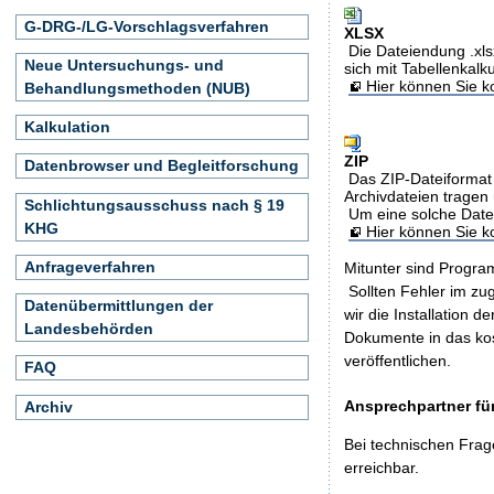
G-DRG-/LG-Vorschlagsverfahren
XLSX
Die Dateiendung .xls
Neue Untersuchungs- und
sich mit Tabellenkalk
Hier können Sie ko
Behandlungsmethoden (NUB)
Kalkulation
ZIP
Datenbrowser und Begleitforschung
Das ZIP-Dateiformat 
Archivdateien tragen 
Schlichtungsausschuss nach § 19
Um eine solche Date
KHG
Hier können Sie 
Anfrageverfahren
Mitunter sind Program
Sollten Fehler im z
Datenübermittlungen der
wir die Installation d
Landesbehörden
Dokumente in das ko
veröffentlichen.
FAQ
Ansprechpartner für
Archiv
Bei technischen Frag
erreichbar.