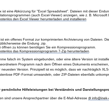
x ist eine Abkürzung für "Excel Spreadsheet". Dateien mit dieser Endu
ulationsprogrammen (auch Excel-Viewer) anzeigen, wie z. B. Microsoft 
stenlos den Excel Viewer herunterladen und installieren
ist ein offenes Format zur komprimierten Archivierung von Dateien. Di
üblicherweise die Endung .zip.
i öffnen zu können benötigen Sie ein Kompressionsprogramm.
kostenlos das Kompressionsprogramm 7-Zip herunterladen
.
me falsch im System eingebunden, oder eine ältere Version ist installie
ugeordnetem Programm nach dem Öffnen eines Dokuments erscheinen
er neuesten Version. Prinzipiell ist es möglich, dass wir nachträglich X
stenlose PDF-Format umwandeln, oder ZIP-Dateien ebenfalls unkompr
 persönliche Hilfeleistungen bei Verständnis und Darstellungsp
en sind unsere Ansprechpartner über die E-Mail-Adresse
info@inek-