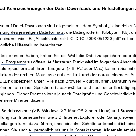
ad-Kennzeichnungen der Datei-Downloads und Hilfestellungen
se auf Datei-Downloads sind allgemein mit dem Symbol „“ eingeleitet. 
nung des jeweiligen Dateiformats
, die Dateigröße (in Kilobyte = Kb), u
teiname wie z.B. „Abschlussbericht_G-DRG-2006-051220.pdf“ sollten 
nliche Hilfestellung bereithalten.
ei gefunden haben, haben Sie die Wahl die Datei zu speichern oder di
m
Programm
zu öffnen. Auf letzteren Punkt wird im folgenden Abschnit
ale Speichern auf Ihrem Endgerät (z.B. PC oder Mac) können Sie mit
icken der rechten Maustaste auf den Link und der darauffolgenden A
w. „Link speichern unter“ – je nach Browser – durchführen. Daraufhin w
önnen, um einen Speicherort auszuwählen und nach einer Bestätigung 
innen. Dieser Prozess kann je nach Dateigröße und Geschwindigkeit 
mehrere Minuten dauern.
n Betriebsysteme (z.B. Windows XP, Mac OS X oder Linux) und Browse
ung von Internetseiten, wie z.B. Internet Explorer oder Safari), sowie
tellungen kann dazu führen, dass einzelne Schritte unterschiedlich sind.
önnen Sie auch
persönlich mit uns in Kontakt treten
. Allgemein empfe