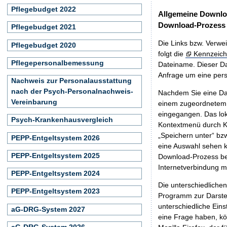
Pflegebudget 2022
Allgemeine Downlo
Download-Prozess
Pflegebudget 2021
Die Links bzw. Verwei
Pflegebudget 2020
folgt die
Kennzeich
Pflegepersonalbemessung
Dateiname. Dieser Da
Anfrage um eine persö
Nachweis zur Personalausstattung
nach der Psych-Personalnachweis-
Nachdem Sie eine Dat
Vereinbarung
einem zugeordnete
eingegangen. Das lok
Psych-Krankenhausvergleich
Kontextmenü durch Kl
„Speichern unter“ bz
PEPP-Entgeltsystem 2026
eine Auswahl sehen k
PEPP-Entgeltsystem 2025
Download-Prozess beg
Internetverbindung 
PEPP-Entgeltsystem 2024
Die unterschiedliche
PEPP-Entgeltsystem 2023
Programm zur Darstell
unterschiedliche Eins
aG-DRG-System 2027
eine Frage haben, k
aG-DRG-System 2026