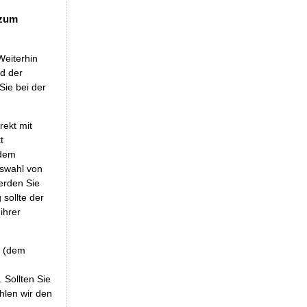
 zum
Weiterhin
nd der
Sie bei der
rekt mit
t
 dem
uswahl von
erden Sie
sollte der
ihrer
r (dem
 Sollten Sie
hlen wir den