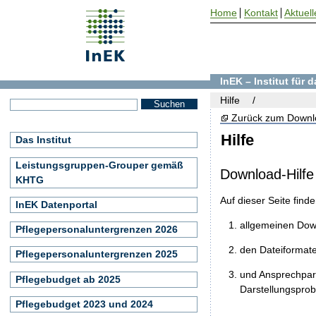
Home
Kontakt
Aktuell
InEK – Institut für
Hilfe
Zurück zum Downl
Hilfe
Das Institut
Leistungsgruppen-Grouper gemäß
Download-Hilfe
KHTG
Auf dieser Seite find
InEK Datenportal
allgemeinen Do
Pflegepersonaluntergrenzen 2026
den Dateiformat
Pflegepersonaluntergrenzen 2025
und Ansprechpart
Pflegebudget ab 2025
Darstellungspro
Pflegebudget 2023 und 2024