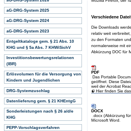
Mozilla Firefox, der f
aG-DRG-System 2025
Verschiedene Datei
aG-DRG-System 2024
Die Downloads werden
aG-DRG-System 2023
relativ weit verbreite
zu den Formaten und 
Entgeltkataloge gem. § 21 Abs. 10
normalerweise mit ei
KHG und § 5a Abs. 7 KHWiSichV
Abkürzung DOC für M
Investitionsbewertungsrelationen
(IBR)
PDF
Erlösvolumen für die Versorgung von
Das Portable Docume
Kindern und Jugendlichen
geöffnet. Diese Datei
weil der Acrobat Rea
DRG-Systemzuschlag
Hier finden Sie d
Datenlieferung gem. § 21 KHEntgG
DOCX
Sonderleistungen nach § 26 a/d/e
.docx (Abkürzung für
KHG
Microsoft Word.
PEPP-Vorschlagsverfahren