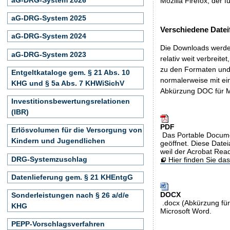
Mozilla Firefox, der f
aG-DRG-System 2025
Verschiedene Datei
aG-DRG-System 2024
Die Downloads werden
aG-DRG-System 2023
relativ weit verbreite
zu den Formaten und 
Entgeltkataloge gem. § 21 Abs. 10
normalerweise mit ei
KHG und § 5a Abs. 7 KHWiSichV
Abkürzung DOC für M
Investitionsbewertungsrelationen
(IBR)
PDF
Erlösvolumen für die Versorgung von
Das Portable Docume
Kindern und Jugendlichen
geöffnet. Diese Datei
weil der Acrobat Rea
DRG-Systemzuschlag
Hier finden Sie d
Datenlieferung gem. § 21 KHEntgG
DOCX
Sonderleistungen nach § 26 a/d/e
.docx (Abkürzung für
KHG
Microsoft Word.
PEPP-Vorschlagsverfahren