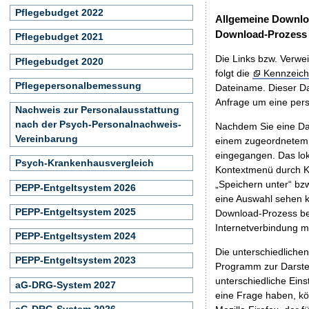
Pflegebudget 2022
Allgemeine Downlo
Download-Prozess
Pflegebudget 2021
Die Links bzw. Verwei
Pflegebudget 2020
folgt die
Kennzeich
Pflegepersonalbemessung
Dateiname. Dieser Da
Anfrage um eine persö
Nachweis zur Personalausstattung
nach der Psych-Personalnachweis-
Nachdem Sie eine Dat
Vereinbarung
einem zugeordnete
eingegangen. Das lok
Psych-Krankenhausvergleich
Kontextmenü durch Kl
„Speichern unter“ bz
PEPP-Entgeltsystem 2026
eine Auswahl sehen k
PEPP-Entgeltsystem 2025
Download-Prozess beg
Internetverbindung 
PEPP-Entgeltsystem 2024
Die unterschiedliche
PEPP-Entgeltsystem 2023
Programm zur Darstell
unterschiedliche Eins
aG-DRG-System 2027
eine Frage haben, k
aG-DRG-System 2026