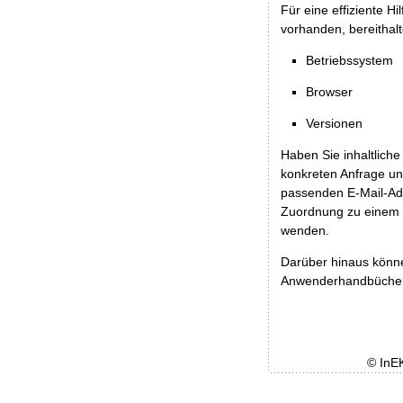
Für eine effiziente H
vorhanden, bereithalt
Betriebssystem
Browser
Versionen
Haben Sie inhaltliche
konkreten Anfrage un
passenden E-Mail-Ad
Zuordnung zu einem 
wenden.
Darüber hinaus könn
Anwenderhandbücher b
© InE