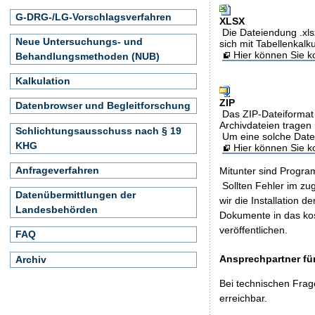
G-DRG-/LG-Vorschlagsverfahren
XLSX
Die Dateiendung .xls
Neue Untersuchungs- und
sich mit Tabellenkalk
Hier können Sie ko
Behandlungsmethoden (NUB)
Kalkulation
ZIP
Datenbrowser und Begleitforschung
Das ZIP-Dateiformat 
Archivdateien tragen 
Schlichtungsausschuss nach § 19
Um eine solche Date
KHG
Hier können Sie 
Anfrageverfahren
Mitunter sind Program
Sollten Fehler im z
Datenübermittlungen der
wir die Installation d
Landesbehörden
Dokumente in das ko
veröffentlichen.
FAQ
Ansprechpartner für
Archiv
Bei technischen Frag
erreichbar.