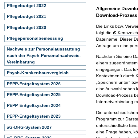
Pflegebudget 2022
Allgemeine Downlo
Download-Prozess
Pflegebudget 2021
Die Links bzw. Verwei
Pflegebudget 2020
folgt die
Kennzeich
Pflegepersonalbemessung
Dateiname. Dieser Da
Anfrage um eine persö
Nachweis zur Personalausstattung
nach der Psych-Personalnachweis-
Nachdem Sie eine Dat
Vereinbarung
einem zugeordnete
eingegangen. Das lok
Psych-Krankenhausvergleich
Kontextmenü durch Kl
„Speichern unter“ bz
PEPP-Entgeltsystem 2026
eine Auswahl sehen k
PEPP-Entgeltsystem 2025
Download-Prozess beg
Internetverbindung 
PEPP-Entgeltsystem 2024
Die unterschiedliche
PEPP-Entgeltsystem 2023
Programm zur Darstell
unterschiedliche Eins
aG-DRG-System 2027
eine Frage haben, k
aG-DRG-System 2026