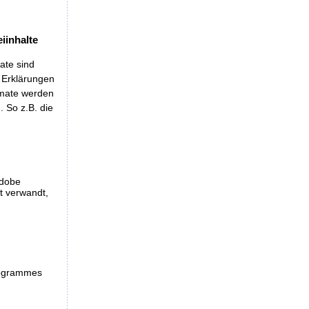
iinhalte
ate sind
t Erklärungen
rmate werden
 So z.B. die
Adobe
et verwandt,
programmes