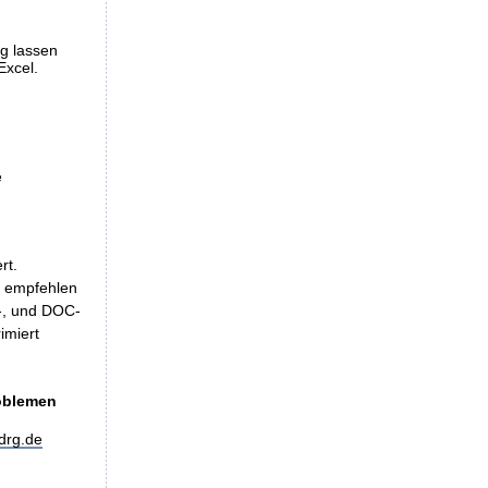
ng lassen
Excel.
e
rt.
, empfehlen
LS-, und DOC-
imiert
roblemen
drg.de