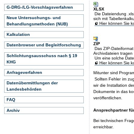
G-DRG-/LG-Vorschlagsverfahren
XLSX
Die Dateiendung .xls
Neue Untersuchungs- und
sich mit Tabellenkalk
Hier können Sie ko
Behandlungsmethoden (NUB)
Kalkulation
ZIP
Datenbrowser und Begleitforschung
Das ZIP-Dateiformat 
Archivdateien tragen 
Schlichtungsausschuss nach § 19
Um eine solche Date
KHG
Hier können Sie 
Anfrageverfahren
Mitunter sind Program
Sollten Fehler im z
Datenübermittlungen der
wir die Installation d
Landesbehörden
Dokumente in das ko
veröffentlichen.
FAQ
Ansprechpartner für
Archiv
Bei technischen Frag
erreichbar.