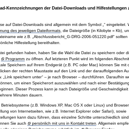
ad-Kennzeichnungen der Datei-Downloads und Hilfestellungen
se auf Datei-Downloads sind allgemein mit dem Symbol „“ eingeleitet. 
nung des jeweiligen Dateiformats
, die Dateigröße (in Kilobyte = Kb), u
teiname wie z.B. „Abschlussbericht_G-DRG-2006-051220.pdf“ sollten 
nliche Hilfestellung bereithalten.
ei gefunden haben, haben Sie die Wahl die Datei zu speichern oder di
m
Programm
zu öffnen. Auf letzteren Punkt wird im folgenden Abschnit
ale Speichern auf Ihrem Endgerät (z.B. PC oder Mac) können Sie mit
icken der rechten Maustaste auf den Link und der darauffolgenden A
w. „Link speichern unter“ – je nach Browser – durchführen. Daraufhin w
önnen, um einen Speicherort auszuwählen und nach einer Bestätigung 
innen. Dieser Prozess kann je nach Dateigröße und Geschwindigkeit 
mehrere Minuten dauern.
n Betriebsysteme (z.B. Windows XP, Mac OS X oder Linux) und Browse
ung von Internetseiten, wie z.B. Internet Explorer oder Safari), sowie
tellungen kann dazu führen, dass einzelne Schritte unterschiedlich sind.
önnen Sie auch
persönlich mit uns in Kontakt treten
. Allgemein empfe