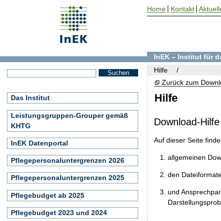
Home
Kontakt
Aktuell
InEK – Institut für
Hilfe
Zurück zum Downl
Hilfe
Das Institut
Leistungsgruppen-Grouper gemäß
Download-Hilfe
KHTG
Auf dieser Seite find
InEK Datenportal
allgemeinen Do
Pflegepersonaluntergrenzen 2026
den Dateiformat
Pflegepersonaluntergrenzen 2025
und Ansprechpart
Pflegebudget ab 2025
Darstellungspro
Pflegebudget 2023 und 2024