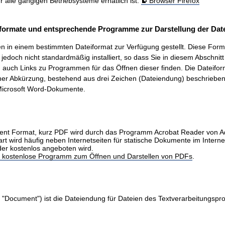
ür alle gängigen Betriebsysteme erhätlich ist.
Browser Firefox
formate und entsprechende Programme zur Darstellung der Date
 in einem bestimmten Dateiformat zur Verfügung gestellt. Diese Form
t, jedoch nicht standardmäßig installiert, so dass Sie in diesem Abschnit
auch Links zu Programmen für das Öffnen dieser finden. Die Dateifo
ner Abkürzung, bestehend aus drei Zeichen (Dateiendung) beschrieben.
icrosoft Word-Dokumente.
nt Format, kurz PDF wird durch das Programm Acrobat Reader von 
art wird häufig neben Internetseiten für statische Dokumente im Intern
der kostenlos angeboten wird.
as kostenlose Programm zum Öffnen und Darstellen von PDFs
.
 "Document") ist die Dateiendung für Dateien des Textverarbeitungs