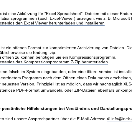
x ist eine Abkürzung für "Excel Spreadsheet". Dateien mit dieser Endu
ulationsprogrammen (auch Excel-Viewer) anzeigen, wie z. B. Microsoft 
stenlos den Excel Viewer herunterladen und installieren
ist ein offenes Format zur komprimierten Archivierung von Dateien. Di
üblicherweise die Endung .zip.
i öffnen zu können benötigen Sie ein Kompressionsprogramm.
kostenlos das Kompressionsprogramm 7-Zip herunterladen
.
me falsch im System eingebunden, oder eine ältere Version ist installie
ugeordnetem Programm nach dem Öffnen eines Dokuments erscheinen
er neuesten Version. Prinzipiell ist es möglich, dass wir nachträglich X
stenlose PDF-Format umwandeln, oder ZIP-Dateien ebenfalls unkompr
 persönliche Hilfeleistungen bei Verständnis und Darstellungsp
en sind unsere Ansprechpartner über die E-Mail-Adresse
info@inek-