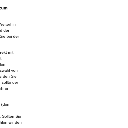
 zum
Weiterhin
nd der
Sie bei der
rekt mit
t
 dem
uswahl von
erden Sie
sollte der
ihrer
r (dem
 Sollten Sie
hlen wir den