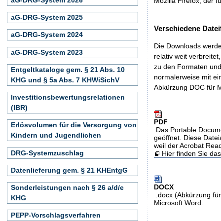
Mozilla Firefox, der f
aG-DRG-System 2025
Verschiedene Datei
aG-DRG-System 2024
Die Downloads werden
aG-DRG-System 2023
relativ weit verbreite
zu den Formaten und 
Entgeltkataloge gem. § 21 Abs. 10
normalerweise mit ei
KHG und § 5a Abs. 7 KHWiSichV
Abkürzung DOC für M
Investitionsbewertungsrelationen
(IBR)
PDF
Erlösvolumen für die Versorgung von
Das Portable Docume
Kindern und Jugendlichen
geöffnet. Diese Datei
weil der Acrobat Rea
DRG-Systemzuschlag
Hier finden Sie d
Datenlieferung gem. § 21 KHEntgG
DOCX
Sonderleistungen nach § 26 a/d/e
.docx (Abkürzung für
KHG
Microsoft Word.
PEPP-Vorschlagsverfahren