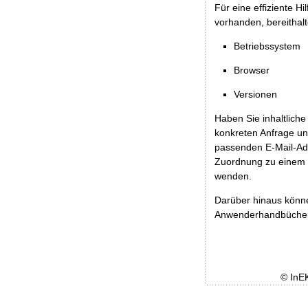
Für eine effiziente H
vorhanden, bereithalt
Betriebssystem
Browser
Versionen
Haben Sie inhaltliche
konkreten Anfrage un
passenden E-Mail-Ad
Zuordnung zu einem 
wenden.
Darüber hinaus könn
Anwenderhandbücher b
© InE