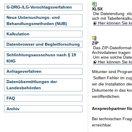
G-DRG-/LG-Vorschlagsverfahren
XLSX
Die Dateiendung .xls
Neue Untersuchungs- und
sich mit Tabellenkalk
Hier können Sie ko
Behandlungsmethoden (NUB)
Kalkulation
ZIP
Datenbrowser und Begleitforschung
Das ZIP-Dateiformat 
Archivdateien tragen 
Schlichtungsausschuss nach § 19
Um eine solche Date
KHG
Hier können Sie 
Anfrageverfahren
Mitunter sind Program
Sollten Fehler im z
Datenübermittlungen der
wir die Installation d
Landesbehörden
Dokumente in das ko
veröffentlichen.
FAQ
Ansprechpartner für
Archiv
Bei technischen Frag
erreichbar.