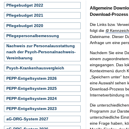
Pflegebudget 2022
Allgemeine Downlo
Download-Prozess
Pflegebudget 2021
Die Links bzw. Verwei
Pflegebudget 2020
folgt die
Kennzeich
Pflegepersonalbemessung
Dateiname. Dieser Da
Anfrage um eine persö
Nachweis zur Personalausstattung
nach der Psych-Personalnachweis-
Nachdem Sie eine Dat
Vereinbarung
einem zugeordnete
eingegangen. Das lok
Psych-Krankenhausvergleich
Kontextmenü durch Kl
„Speichern unter“ bz
PEPP-Entgeltsystem 2026
eine Auswahl sehen k
PEPP-Entgeltsystem 2025
Download-Prozess beg
Internetverbindung 
PEPP-Entgeltsystem 2024
Die unterschiedliche
PEPP-Entgeltsystem 2023
Programm zur Darstell
unterschiedliche Eins
aG-DRG-System 2027
eine Frage haben, k
aG-DRG-System 2026