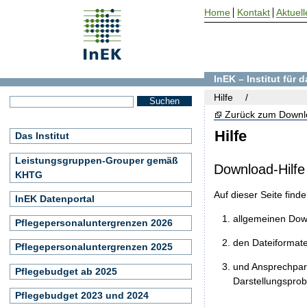
Home
Kontakt
Aktuell
InEK – Institut für
Hilfe
Zurück zum Downl
Hilfe
Das Institut
Leistungsgruppen-Grouper gemäß
Download-Hilfe
KHTG
Auf dieser Seite find
InEK Datenportal
allgemeinen Do
Pflegepersonaluntergrenzen 2026
den Dateiformat
Pflegepersonaluntergrenzen 2025
und Ansprechpart
Pflegebudget ab 2025
Darstellungspro
Pflegebudget 2023 und 2024