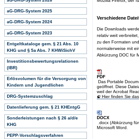
Mozilla Firefox, der f
aG-DRG-System 2025
Verschiedene Datei
aG-DRG-System 2024
Die Downloads werden
aG-DRG-System 2023
relativ weit verbreite
zu den Formaten und 
Entgeltkataloge gem. § 21 Abs. 10
normalerweise mit ei
KHG und § 5a Abs. 7 KHWiSichV
Abkürzung DOC für M
Investitionsbewertungsrelationen
(IBR)
PDF
Erlösvolumen für die Versorgung von
Das Portable Docume
Kindern und Jugendlichen
geöffnet. Diese Datei
weil der Acrobat Rea
DRG-Systemzuschlag
Hier finden Sie d
Datenlieferung gem. § 21 KHEntgG
DOCX
Sonderleistungen nach § 26 a/d/e
.docx (Abkürzung für
KHG
Microsoft Word.
PEPP-Vorschlagsverfahren