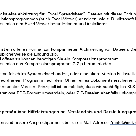
x ist eine Abkürzung für "Excel Spreadsheet". Dateien mit dieser Endu
ulationsprogrammen (auch Excel-Viewer) anzeigen, wie z. B. Microsoft 
stenlos den Excel Viewer herunterladen und installieren
ist ein offenes Format zur komprimierten Archivierung von Dateien. Di
üblicherweise die Endung .zip.
i öffnen zu können benötigen Sie ein Kompressionsprogramm.
kostenlos das Kompressionsprogramm 7-Zip herunterladen
.
me falsch im System eingebunden, oder eine ältere Version ist installie
ugeordnetem Programm nach dem Öffnen eines Dokuments erscheinen
er neuesten Version. Prinzipiell ist es möglich, dass wir nachträglich X
stenlose PDF-Format umwandeln, oder ZIP-Dateien ebenfalls unkompr
 persönliche Hilfeleistungen bei Verständnis und Darstellungsp
en sind unsere Ansprechpartner über die E-Mail-Adresse
info@inek-