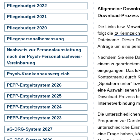
Pflegebudget 2022
Allgemeine Downlo
Download-Prozess
Pflegebudget 2021
Die Links bzw. Verwei
Pflegebudget 2020
folgt die
Kennzeich
Pflegepersonalbemessung
Dateiname. Dieser Da
Anfrage um eine persö
Nachweis zur Personalausstattung
nach der Psych-Personalnachweis-
Nachdem Sie eine Dat
Vereinbarung
einem zugeordnete
eingegangen. Das lok
Psych-Krankenhausvergleich
Kontextmenü durch Kl
„Speichern unter“ bz
PEPP-Entgeltsystem 2026
eine Auswahl sehen k
PEPP-Entgeltsystem 2025
Download-Prozess beg
Internetverbindung 
PEPP-Entgeltsystem 2024
Die unterschiedliche
PEPP-Entgeltsystem 2023
Programm zur Darstell
unterschiedliche Eins
aG-DRG-System 2027
eine Frage haben, k
aG-DRG-System 2026