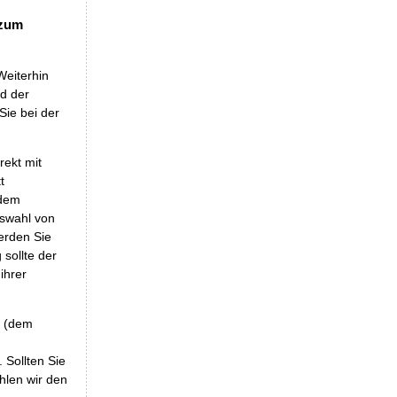
 zum
Weiterhin
nd der
Sie bei der
rekt mit
t
 dem
uswahl von
erden Sie
sollte der
ihrer
r (dem
 Sollten Sie
hlen wir den