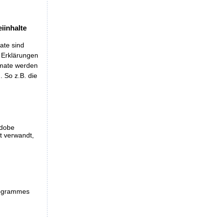
iinhalte
ate sind
t Erklärungen
rmate werden
 So z.B. die
Adobe
et verwandt,
programmes