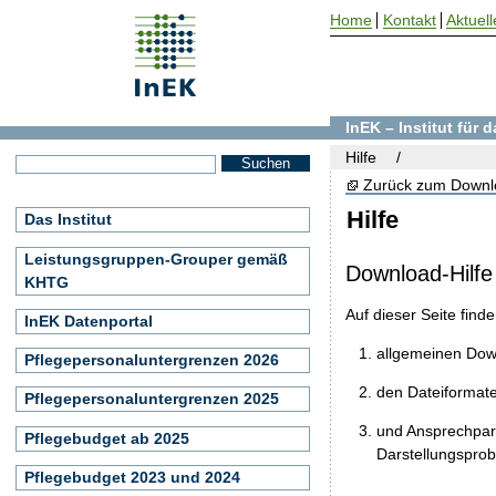
Home
Kontakt
Aktuell
InEK – Institut für
Hilfe
Zurück zum Downl
Hilfe
Das Institut
Leistungsgruppen-Grouper gemäß
Download-Hilfe
KHTG
Auf dieser Seite find
InEK Datenportal
allgemeinen Do
Pflegepersonaluntergrenzen 2026
den Dateiformat
Pflegepersonaluntergrenzen 2025
und Ansprechpart
Pflegebudget ab 2025
Darstellungspro
Pflegebudget 2023 und 2024