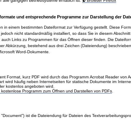
ür alle gängigen Betriebsysteme erhätlich ist.
Browser Firefox
formate und entsprechende Programme zur Darstellung der Date
 in einem bestimmten Dateiformat zur Verfügung gestellt. Diese Form
t, jedoch nicht standardmäßig installiert, so dass Sie in diesem Abschnit
auch Links zu Programmen für das Öffnen dieser finden. Die Dateifo
ner Abkürzung, bestehend aus drei Zeichen (Dateiendung) beschrieben.
icrosoft Word-Dokumente.
nt Format, kurz PDF wird durch das Programm Acrobat Reader von 
art wird häufig neben Internetseiten für statische Dokumente im Intern
der kostenlos angeboten wird.
as kostenlose Programm zum Öffnen und Darstellen von PDFs
.
 "Document") ist die Dateiendung für Dateien des Textverarbeitungs