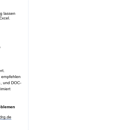
ng lassen
Excel.
e
rt.
, empfehlen
LS-, und DOC-
imiert
roblemen
drg.de