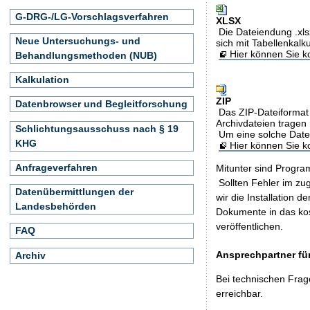
G-DRG-/LG-Vorschlagsverfahren
XLSX
Die Dateiendung .xls
Neue Untersuchungs- und
sich mit Tabellenkalk
Hier können Sie ko
Behandlungsmethoden (NUB)
Kalkulation
ZIP
Datenbrowser und Begleitforschung
Das ZIP-Dateiformat 
Archivdateien tragen 
Schlichtungsausschuss nach § 19
Um eine solche Date
KHG
Hier können Sie 
Anfrageverfahren
Mitunter sind Program
Sollten Fehler im z
Datenübermittlungen der
wir die Installation d
Landesbehörden
Dokumente in das ko
veröffentlichen.
FAQ
Ansprechpartner für
Archiv
Bei technischen Frag
erreichbar.