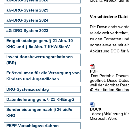
Mozilla Firefox, der f
aG-DRG-System 2025
Verschiedene Datei
aG-DRG-System 2024
Die Downloads werden
aG-DRG-System 2023
relativ weit verbreite
zu den Formaten und 
Entgeltkataloge gem. § 21 Abs. 10
normalerweise mit ei
KHG und § 5a Abs. 7 KHWiSichV
Abkürzung DOC für M
Investitionsbewertungsrelationen
(IBR)
PDF
Erlösvolumen für die Versorgung von
Das Portable Docume
Kindern und Jugendlichen
geöffnet. Diese Datei
weil der Acrobat Rea
DRG-Systemzuschlag
Hier finden Sie d
Datenlieferung gem. § 21 KHEntgG
DOCX
Sonderleistungen nach § 26 a/d/e
.docx (Abkürzung für
KHG
Microsoft Word.
PEPP-Vorschlagsverfahren