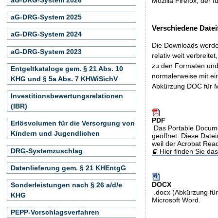
Mozilla Firefox, der f
aG-DRG-System 2025
Verschiedene Datei
aG-DRG-System 2024
Die Downloads werden
aG-DRG-System 2023
relativ weit verbreite
zu den Formaten und 
Entgeltkataloge gem. § 21 Abs. 10
normalerweise mit ei
KHG und § 5a Abs. 7 KHWiSichV
Abkürzung DOC für M
Investitionsbewertungsrelationen
(IBR)
PDF
Erlösvolumen für die Versorgung von
Das Portable Docume
Kindern und Jugendlichen
geöffnet. Diese Datei
weil der Acrobat Rea
DRG-Systemzuschlag
Hier finden Sie d
Datenlieferung gem. § 21 KHEntgG
DOCX
Sonderleistungen nach § 26 a/d/e
.docx (Abkürzung für
KHG
Microsoft Word.
PEPP-Vorschlagsverfahren