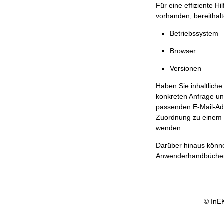
Für eine effiziente H
vorhanden, bereithalt
Betriebssystem
Browser
Versionen
Haben Sie inhaltliche
konkreten Anfrage un
passenden E-Mail-Ad
Zuordnung zu einem 
wenden.
Darüber hinaus könn
Anwenderhandbücher b
© InE