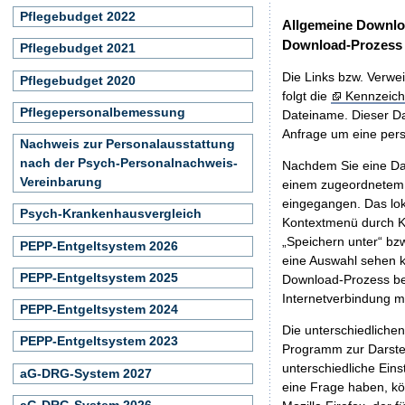
Pflegebudget 2022
Allgemeine Downlo
Download-Prozess
Pflegebudget 2021
Die Links bzw. Verwei
Pflegebudget 2020
folgt die
Kennzeich
Pflegepersonalbemessung
Dateiname. Dieser Da
Anfrage um eine persö
Nachweis zur Personalausstattung
nach der Psych-Personalnachweis-
Nachdem Sie eine Dat
Vereinbarung
einem zugeordnete
eingegangen. Das lok
Psych-Krankenhausvergleich
Kontextmenü durch Kl
„Speichern unter“ bz
PEPP-Entgeltsystem 2026
eine Auswahl sehen k
PEPP-Entgeltsystem 2025
Download-Prozess beg
Internetverbindung 
PEPP-Entgeltsystem 2024
Die unterschiedliche
PEPP-Entgeltsystem 2023
Programm zur Darstell
unterschiedliche Eins
aG-DRG-System 2027
eine Frage haben, k
aG-DRG-System 2026