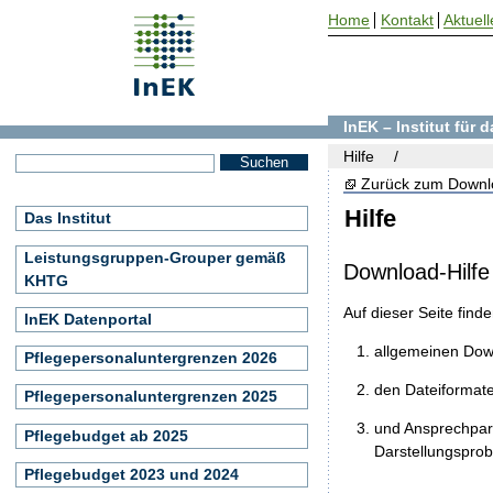
Home
Kontakt
Aktuell
InEK – Institut für
Hilfe
Zurück zum Downl
Hilfe
Das Institut
Leistungsgruppen-Grouper gemäß
Download-Hilfe
KHTG
Auf dieser Seite find
InEK Datenportal
allgemeinen Do
Pflegepersonaluntergrenzen 2026
den Dateiformat
Pflegepersonaluntergrenzen 2025
und Ansprechpart
Pflegebudget ab 2025
Darstellungspro
Pflegebudget 2023 und 2024