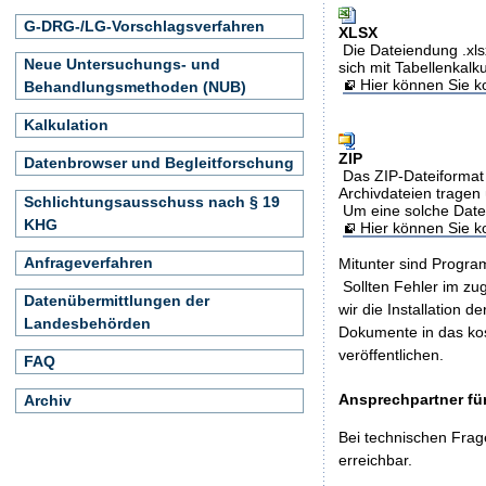
G-DRG-/LG-Vorschlagsverfahren
XLSX
Die Dateiendung .xls
Neue Untersuchungs- und
sich mit Tabellenkalk
Hier können Sie ko
Behandlungsmethoden (NUB)
Kalkulation
ZIP
Datenbrowser und Begleitforschung
Das ZIP-Dateiformat 
Archivdateien tragen 
Schlichtungsausschuss nach § 19
Um eine solche Date
KHG
Hier können Sie 
Anfrageverfahren
Mitunter sind Program
Sollten Fehler im z
Datenübermittlungen der
wir die Installation d
Landesbehörden
Dokumente in das ko
veröffentlichen.
FAQ
Ansprechpartner für
Archiv
Bei technischen Frag
erreichbar.