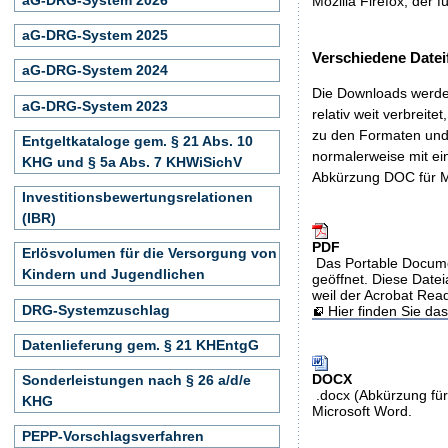
Mozilla Firefox, der f
aG-DRG-System 2025
Verschiedene Datei
aG-DRG-System 2024
Die Downloads werden
aG-DRG-System 2023
relativ weit verbreite
zu den Formaten und 
Entgeltkataloge gem. § 21 Abs. 10
normalerweise mit ei
KHG und § 5a Abs. 7 KHWiSichV
Abkürzung DOC für M
Investitionsbewertungsrelationen
(IBR)
PDF
Erlösvolumen für die Versorgung von
Das Portable Docume
Kindern und Jugendlichen
geöffnet. Diese Datei
weil der Acrobat Rea
DRG-Systemzuschlag
Hier finden Sie d
Datenlieferung gem. § 21 KHEntgG
DOCX
Sonderleistungen nach § 26 a/d/e
.docx (Abkürzung für
KHG
Microsoft Word.
PEPP-Vorschlagsverfahren