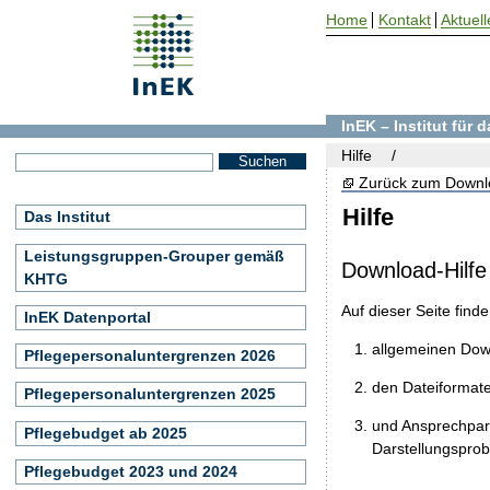
Home
Kontakt
Aktuell
InEK – Institut für
Hilfe
Zurück zum Downl
Hilfe
Das Institut
Leistungsgruppen-Grouper gemäß
Download-Hilfe
KHTG
Auf dieser Seite find
InEK Datenportal
allgemeinen Do
Pflegepersonaluntergrenzen 2026
den Dateiformat
Pflegepersonaluntergrenzen 2025
und Ansprechpart
Pflegebudget ab 2025
Darstellungspro
Pflegebudget 2023 und 2024