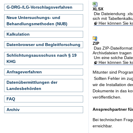
G-DRG-/LG-Vorschlagsverfahren
XLSX
Die Dateiendung .xls
Neue Untersuchungs- und
sich mit Tabellenkalk
Hier können Sie ko
Behandlungsmethoden (NUB)
Kalkulation
ZIP
Datenbrowser und Begleitforschung
Das ZIP-Dateiformat 
Archivdateien tragen 
Schlichtungsausschuss nach § 19
Um eine solche Date
KHG
Hier können Sie 
Anfrageverfahren
Mitunter sind Program
Sollten Fehler im z
Datenübermittlungen der
wir die Installation d
Landesbehörden
Dokumente in das ko
veröffentlichen.
FAQ
Ansprechpartner für
Archiv
Bei technischen Frag
erreichbar.