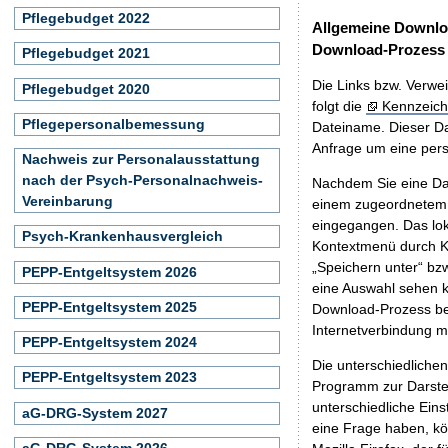
Pflegebudget 2022
Allgemeine Downlo
Download-Prozess
Pflegebudget 2021
Die Links bzw. Verwei
Pflegebudget 2020
folgt die
Kennzeich
Pflegepersonalbemessung
Dateiname. Dieser Da
Anfrage um eine persö
Nachweis zur Personalausstattung
nach der Psych-Personalnachweis-
Nachdem Sie eine Dat
Vereinbarung
einem zugeordnete
eingegangen. Das lok
Psych-Krankenhausvergleich
Kontextmenü durch Kl
„Speichern unter“ bz
PEPP-Entgeltsystem 2026
eine Auswahl sehen k
PEPP-Entgeltsystem 2025
Download-Prozess beg
Internetverbindung 
PEPP-Entgeltsystem 2024
Die unterschiedliche
PEPP-Entgeltsystem 2023
Programm zur Darstell
unterschiedliche Eins
aG-DRG-System 2027
eine Frage haben, k
aG-DRG-System 2026