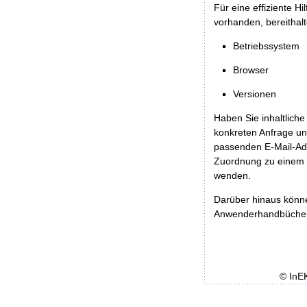
Für eine effiziente H
vorhanden, bereithalt
Betriebssystem
Browser
Versionen
Haben Sie inhaltliche
konkreten Anfrage un
passenden E-Mail-Ad
Zuordnung zu einem 
wenden.
Darüber hinaus könn
Anwenderhandbücher b
© InE