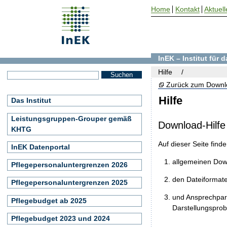
Home
Kontakt
Aktuell
InEK – Institut für
Hilfe
Zurück zum Downl
Hilfe
Das Institut
Leistungsgruppen-Grouper gemäß
Download-Hilfe
KHTG
Auf dieser Seite find
InEK Datenportal
allgemeinen Do
Pflegepersonaluntergrenzen 2026
den Dateiformat
Pflegepersonaluntergrenzen 2025
und Ansprechpart
Pflegebudget ab 2025
Darstellungspro
Pflegebudget 2023 und 2024