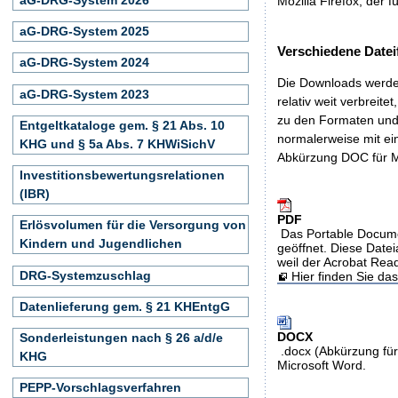
Mozilla Firefox, der f
aG-DRG-System 2025
Verschiedene Datei
aG-DRG-System 2024
Die Downloads werden
aG-DRG-System 2023
relativ weit verbreite
zu den Formaten und 
Entgeltkataloge gem. § 21 Abs. 10
normalerweise mit ei
KHG und § 5a Abs. 7 KHWiSichV
Abkürzung DOC für M
Investitionsbewertungsrelationen
(IBR)
PDF
Erlösvolumen für die Versorgung von
Das Portable Docume
Kindern und Jugendlichen
geöffnet. Diese Datei
weil der Acrobat Rea
DRG-Systemzuschlag
Hier finden Sie d
Datenlieferung gem. § 21 KHEntgG
DOCX
Sonderleistungen nach § 26 a/d/e
.docx (Abkürzung für
KHG
Microsoft Word.
PEPP-Vorschlagsverfahren