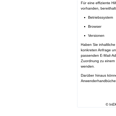
Für eine effiziente H
vorhanden, bereithalt
Betriebssystem
Browser
Versionen
Haben Sie inhaltliche
konkreten Anfrage un
passenden E-Mail-Ad
Zuordnung zu einem 
wenden.
Darüber hinaus könn
Anwenderhandbücher b
© InE