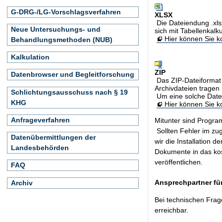
G-DRG-/LG-Vorschlagsverfahren
XLSX
Die Dateiendung .xls
Neue Untersuchungs- und
sich mit Tabellenkalk
Hier können Sie ko
Behandlungsmethoden (NUB)
Kalkulation
ZIP
Datenbrowser und Begleitforschung
Das ZIP-Dateiformat 
Archivdateien tragen 
Schlichtungsausschuss nach § 19
Um eine solche Date
KHG
Hier können Sie 
Anfrageverfahren
Mitunter sind Program
Sollten Fehler im z
Datenübermittlungen der
wir die Installation d
Landesbehörden
Dokumente in das ko
veröffentlichen.
FAQ
Ansprechpartner für
Archiv
Bei technischen Frag
erreichbar.