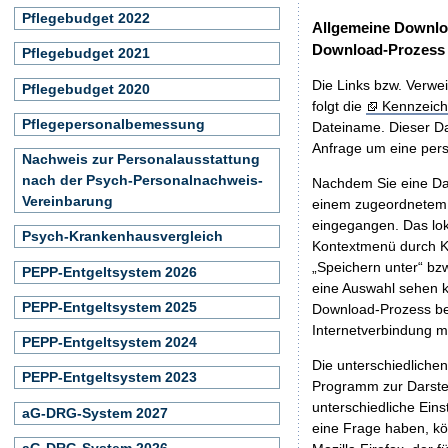
Pflegebudget 2022
Allgemeine Downlo
Download-Prozess
Pflegebudget 2021
Die Links bzw. Verwei
Pflegebudget 2020
folgt die
Kennzeich
Pflegepersonalbemessung
Dateiname. Dieser Da
Anfrage um eine persö
Nachweis zur Personalausstattung
nach der Psych-Personalnachweis-
Nachdem Sie eine Dat
Vereinbarung
einem zugeordnete
eingegangen. Das lok
Psych-Krankenhausvergleich
Kontextmenü durch Kl
„Speichern unter“ bz
PEPP-Entgeltsystem 2026
eine Auswahl sehen k
PEPP-Entgeltsystem 2025
Download-Prozess beg
Internetverbindung 
PEPP-Entgeltsystem 2024
Die unterschiedliche
PEPP-Entgeltsystem 2023
Programm zur Darstell
unterschiedliche Eins
aG-DRG-System 2027
eine Frage haben, k
aG-DRG-System 2026