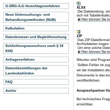
G-DRG-/LG-Vorschlagsverfahren
XLSX
Die Dateiendung .xls
Neue Untersuchungs- und
sich mit Tabellenkalk
Hier können Sie ko
Behandlungsmethoden (NUB)
Kalkulation
ZIP
Datenbrowser und Begleitforschung
Das ZIP-Dateiformat 
Archivdateien tragen 
Schlichtungsausschuss nach § 19
Um eine solche Date
KHG
Hier können Sie 
Anfrageverfahren
Mitunter sind Program
Sollten Fehler im z
Datenübermittlungen der
wir die Installation d
Landesbehörden
Dokumente in das ko
veröffentlichen.
FAQ
Ansprechpartner für
Archiv
Bei technischen Frag
erreichbar.