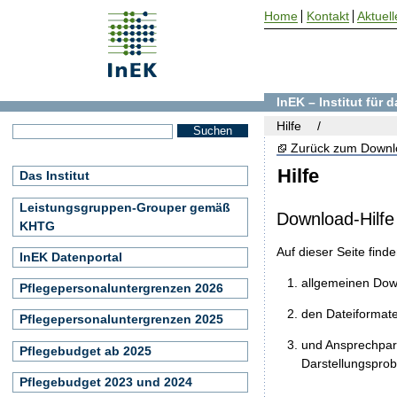
Home
Kontakt
Aktuell
InEK – Institut für
Hilfe
Zurück zum Downl
Hilfe
Das Institut
Leistungsgruppen-Grouper gemäß
Download-Hilfe
KHTG
Auf dieser Seite find
InEK Datenportal
allgemeinen Do
Pflegepersonaluntergrenzen 2026
den Dateiformat
Pflegepersonaluntergrenzen 2025
und Ansprechpart
Pflegebudget ab 2025
Darstellungspro
Pflegebudget 2023 und 2024