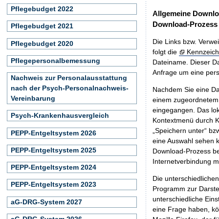
Pflegebudget 2022
Allgemeine Downlo
Download-Prozess
Pflegebudget 2021
Die Links bzw. Verwei
Pflegebudget 2020
folgt die
Kennzeich
Pflegepersonalbemessung
Dateiname. Dieser Da
Anfrage um eine persö
Nachweis zur Personalausstattung
nach der Psych-Personalnachweis-
Nachdem Sie eine Dat
Vereinbarung
einem zugeordnete
eingegangen. Das lok
Psych-Krankenhausvergleich
Kontextmenü durch Kl
„Speichern unter“ bz
PEPP-Entgeltsystem 2026
eine Auswahl sehen k
PEPP-Entgeltsystem 2025
Download-Prozess beg
Internetverbindung 
PEPP-Entgeltsystem 2024
Die unterschiedliche
PEPP-Entgeltsystem 2023
Programm zur Darstell
unterschiedliche Eins
aG-DRG-System 2027
eine Frage haben, k
aG-DRG-System 2026