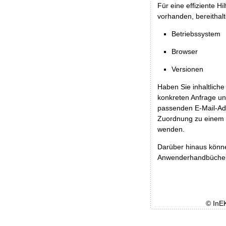
Für eine effiziente H
vorhanden, bereithalt
Betriebssystem
Browser
Versionen
Haben Sie inhaltliche
konkreten Anfrage un
passenden E-Mail-Ad
Zuordnung zu einem 
wenden.
Darüber hinaus könn
Anwenderhandbücher b
© InE