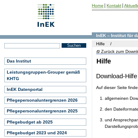
Home
Kontakt
Aktuell
InEK – Institut für
Hilfe
Zurück zum Downl
Hilfe
Das Institut
Leistungsgruppen-Grouper gemäß
Download-Hilfe
KHTG
Auf dieser Seite find
InEK Datenportal
allgemeinen Do
Pflegepersonaluntergrenzen 2026
den Dateiformat
Pflegepersonaluntergrenzen 2025
und Ansprechpart
Pflegebudget ab 2025
Darstellungspro
Pflegebudget 2023 und 2024