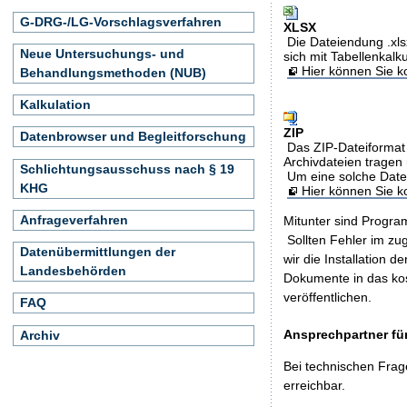
G-DRG-/LG-Vorschlagsverfahren
XLSX
Die Dateiendung .xls
Neue Untersuchungs- und
sich mit Tabellenkalk
Hier können Sie ko
Behandlungsmethoden (NUB)
Kalkulation
ZIP
Datenbrowser und Begleitforschung
Das ZIP-Dateiformat 
Archivdateien tragen 
Schlichtungsausschuss nach § 19
Um eine solche Date
KHG
Hier können Sie 
Anfrageverfahren
Mitunter sind Program
Sollten Fehler im z
Datenübermittlungen der
wir die Installation d
Landesbehörden
Dokumente in das ko
veröffentlichen.
FAQ
Ansprechpartner für
Archiv
Bei technischen Frag
erreichbar.