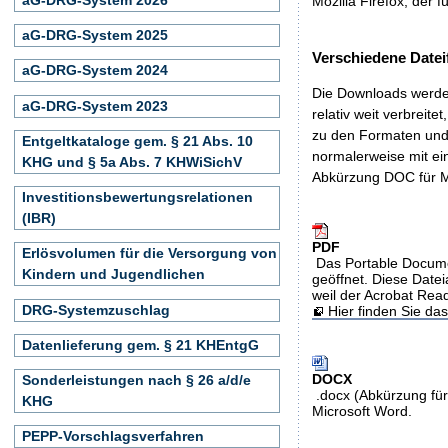
Mozilla Firefox, der f
aG-DRG-System 2025
Verschiedene Datei
aG-DRG-System 2024
Die Downloads werden
aG-DRG-System 2023
relativ weit verbreite
zu den Formaten und 
Entgeltkataloge gem. § 21 Abs. 10
normalerweise mit ei
KHG und § 5a Abs. 7 KHWiSichV
Abkürzung DOC für M
Investitionsbewertungsrelationen
(IBR)
PDF
Erlösvolumen für die Versorgung von
Das Portable Docume
Kindern und Jugendlichen
geöffnet. Diese Datei
weil der Acrobat Rea
DRG-Systemzuschlag
Hier finden Sie d
Datenlieferung gem. § 21 KHEntgG
DOCX
Sonderleistungen nach § 26 a/d/e
.docx (Abkürzung für
KHG
Microsoft Word.
PEPP-Vorschlagsverfahren