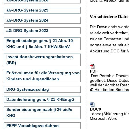
Mozilla Firefox, der f
aG-DRG-System 2025
Verschiedene Datei
aG-DRG-System 2024
Die Downloads werden
aG-DRG-System 2023
relativ weit verbreite
zu den Formaten und 
Entgeltkataloge gem. § 21 Abs. 10
normalerweise mit ei
KHG und § 5a Abs. 7 KHWiSichV
Abkürzung DOC für M
Investitionsbewertungsrelationen
(IBR)
PDF
Erlösvolumen für die Versorgung von
Das Portable Docume
Kindern und Jugendlichen
geöffnet. Diese Datei
weil der Acrobat Rea
DRG-Systemzuschlag
Hier finden Sie d
Datenlieferung gem. § 21 KHEntgG
DOCX
Sonderleistungen nach § 26 a/d/e
.docx (Abkürzung für
KHG
Microsoft Word.
PEPP-Vorschlagsverfahren