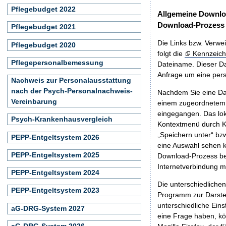
Pflegebudget 2022
Allgemeine Downlo
Download-Prozess
Pflegebudget 2021
Die Links bzw. Verwei
Pflegebudget 2020
folgt die
Kennzeich
Pflegepersonalbemessung
Dateiname. Dieser Da
Anfrage um eine persö
Nachweis zur Personalausstattung
nach der Psych-Personalnachweis-
Nachdem Sie eine Dat
Vereinbarung
einem zugeordnete
eingegangen. Das lok
Psych-Krankenhausvergleich
Kontextmenü durch Kl
„Speichern unter“ bz
PEPP-Entgeltsystem 2026
eine Auswahl sehen k
PEPP-Entgeltsystem 2025
Download-Prozess beg
Internetverbindung 
PEPP-Entgeltsystem 2024
Die unterschiedliche
PEPP-Entgeltsystem 2023
Programm zur Darstell
unterschiedliche Eins
aG-DRG-System 2027
eine Frage haben, k
aG-DRG-System 2026