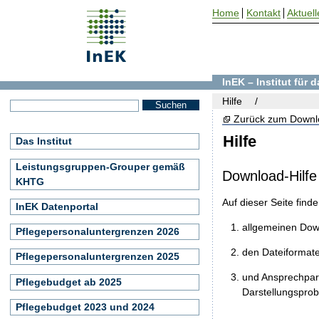
Home
Kontakt
Aktuell
InEK – Institut für
Hilfe
Zurück zum Downl
Hilfe
Das Institut
Leistungsgruppen-Grouper gemäß
Download-Hilfe
KHTG
Auf dieser Seite find
InEK Datenportal
allgemeinen Do
Pflegepersonaluntergrenzen 2026
den Dateiformat
Pflegepersonaluntergrenzen 2025
und Ansprechpart
Pflegebudget ab 2025
Darstellungspro
Pflegebudget 2023 und 2024