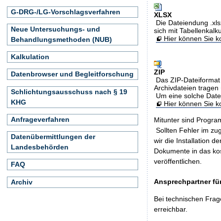
G-DRG-/LG-Vorschlagsverfahren
XLSX
Die Dateiendung .xls
Neue Untersuchungs- und
sich mit Tabellenkalk
Hier können Sie ko
Behandlungsmethoden (NUB)
Kalkulation
ZIP
Datenbrowser und Begleitforschung
Das ZIP-Dateiformat 
Archivdateien tragen 
Schlichtungsausschuss nach § 19
Um eine solche Date
KHG
Hier können Sie 
Anfrageverfahren
Mitunter sind Program
Sollten Fehler im z
Datenübermittlungen der
wir die Installation d
Landesbehörden
Dokumente in das ko
veröffentlichen.
FAQ
Ansprechpartner für
Archiv
Bei technischen Frag
erreichbar.