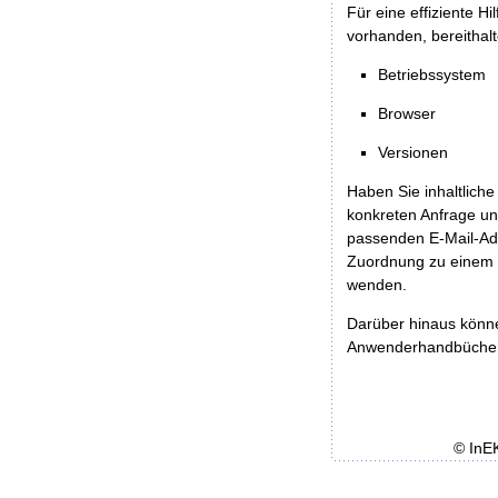
Für eine effiziente H
vorhanden, bereithalt
Betriebssystem
Browser
Versionen
Haben Sie inhaltliche
konkreten Anfrage un
passenden E-Mail-Ad
Zuordnung zu einem 
wenden.
Darüber hinaus könn
Anwenderhandbücher b
© InE