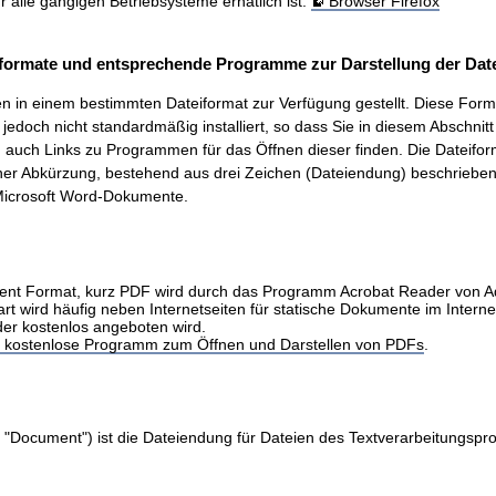
ür alle gängigen Betriebsysteme erhätlich ist.
Browser Firefox
formate und entsprechende Programme zur Darstellung der Date
 in einem bestimmten Dateiformat zur Verfügung gestellt. Diese Form
t, jedoch nicht standardmäßig installiert, so dass Sie in diesem Abschnit
auch Links zu Programmen für das Öffnen dieser finden. Die Dateifo
ner Abkürzung, bestehend aus drei Zeichen (Dateiendung) beschrieben.
icrosoft Word-Dokumente.
nt Format, kurz PDF wird durch das Programm Acrobat Reader von 
art wird häufig neben Internetseiten für statische Dokumente im Intern
der kostenlos angeboten wird.
as kostenlose Programm zum Öffnen und Darstellen von PDFs
.
 "Document") ist die Dateiendung für Dateien des Textverarbeitungs