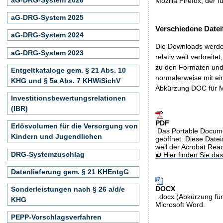
Mozilla Firefox, der f
aG-DRG-System 2025
Verschiedene Datei
aG-DRG-System 2024
Die Downloads werden
aG-DRG-System 2023
relativ weit verbreite
zu den Formaten und 
Entgeltkataloge gem. § 21 Abs. 10
normalerweise mit ei
KHG und § 5a Abs. 7 KHWiSichV
Abkürzung DOC für M
Investitionsbewertungsrelationen
(IBR)
PDF
Erlösvolumen für die Versorgung von
Das Portable Docume
Kindern und Jugendlichen
geöffnet. Diese Datei
weil der Acrobat Rea
DRG-Systemzuschlag
Hier finden Sie d
Datenlieferung gem. § 21 KHEntgG
DOCX
Sonderleistungen nach § 26 a/d/e
.docx (Abkürzung für
KHG
Microsoft Word.
PEPP-Vorschlagsverfahren