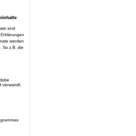
iinhalte
ate sind
t Erklärungen
rmate werden
 So z.B. die
Adobe
et verwandt,
programmes