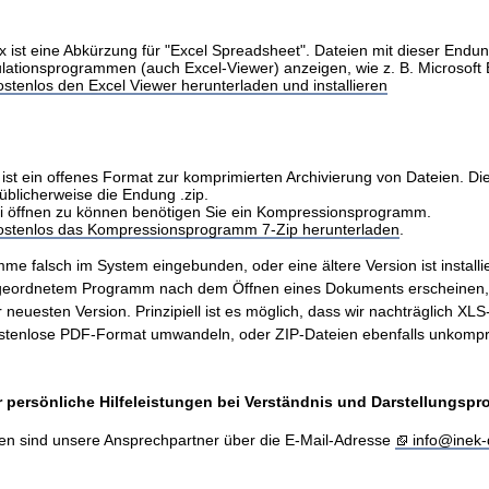
x ist eine Abkürzung für "Excel Spreadsheet". Dateien mit dieser Endu
ulationsprogrammen (auch Excel-Viewer) anzeigen, wie z. B. Microsoft 
stenlos den Excel Viewer herunterladen und installieren
ist ein offenes Format zur komprimierten Archivierung von Dateien. Di
üblicherweise die Endung .zip.
i öffnen zu können benötigen Sie ein Kompressionsprogramm.
kostenlos das Kompressionsprogramm 7-Zip herunterladen
.
me falsch im System eingebunden, oder eine ältere Version ist installie
ugeordnetem Programm nach dem Öffnen eines Dokuments erscheinen
er neuesten Version. Prinzipiell ist es möglich, dass wir nachträglich X
stenlose PDF-Format umwandeln, oder ZIP-Dateien ebenfalls unkompr
 persönliche Hilfeleistungen bei Verständnis und Darstellungsp
en sind unsere Ansprechpartner über die E-Mail-Adresse
info@inek-