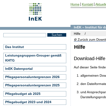
Home
Kontakt
Aktuell
InEK – Institut für
Hilfe
Zurück zum Downl
Hilfe
Das Institut
Leistungsgruppen-Grouper gemäß
Download-Hilfe
KHTG
Auf dieser Seite find
InEK Datenportal
allgemeinen Do
Pflegepersonaluntergrenzen 2026
den Dateiformat
Pflegepersonaluntergrenzen 2025
und Ansprechpart
Pflegebudget ab 2025
Darstellungspro
Pflegebudget 2023 und 2024