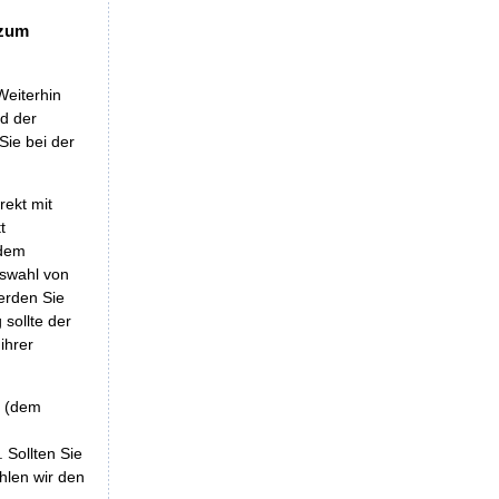
 zum
Weiterhin
nd der
Sie bei der
rekt mit
t
 dem
uswahl von
erden Sie
sollte der
ihrer
r (dem
 Sollten Sie
hlen wir den