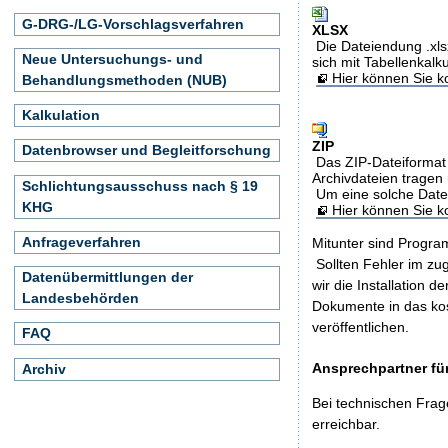
G-DRG-/LG-Vorschlagsverfahren
XLSX
Die Dateiendung .xls
Neue Untersuchungs- und
sich mit Tabellenkalk
Hier können Sie ko
Behandlungsmethoden (NUB)
Kalkulation
ZIP
Datenbrowser und Begleitforschung
Das ZIP-Dateiformat 
Archivdateien tragen 
Schlichtungsausschuss nach § 19
Um eine solche Date
KHG
Hier können Sie 
Anfrageverfahren
Mitunter sind Program
Sollten Fehler im z
Datenübermittlungen der
wir die Installation d
Landesbehörden
Dokumente in das ko
veröffentlichen.
FAQ
Ansprechpartner für
Archiv
Bei technischen Frag
erreichbar.