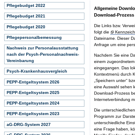
Pflegebudget 2022
Allgemeine Downlo
Download-Prozess
Pflegebudget 2021
Die Links bzw. Verwei
Pflegebudget 2020
folgt die
Kennzeich
Pflegepersonalbemessung
Dateiname. Dieser Da
Anfrage um eine persö
Nachweis zur Personalausstattung
nach der Psych-Personalnachweis-
Nachdem Sie eine Dat
Vereinbarung
einem zugeordnete
eingegangen. Das lok
Psych-Krankenhausvergleich
Kontextmenü durch Kl
„Speichern unter“ bz
PEPP-Entgeltsystem 2026
eine Auswahl sehen k
PEPP-Entgeltsystem 2025
Download-Prozess beg
Internetverbindung 
PEPP-Entgeltsystem 2024
Die unterschiedliche
PEPP-Entgeltsystem 2023
Programm zur Darstell
unterschiedliche Eins
aG-DRG-System 2027
eine Frage haben, k
aG-DRG-System 2026