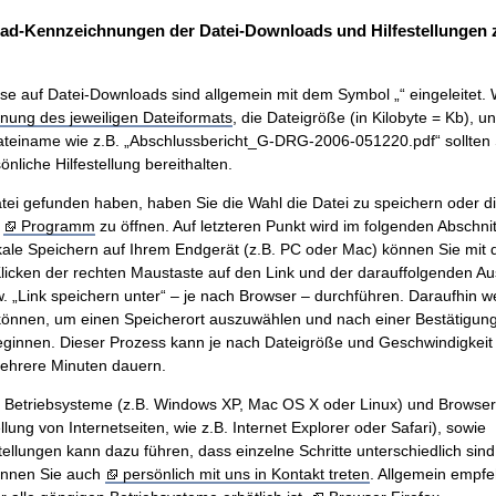
ad-Kennzeichnungen der Datei-Downloads und Hilfestellungen
se auf Datei-Downloads sind allgemein mit dem Symbol „“ eingeleitet. 
nung des jeweiligen Dateiformats
, die Dateigröße (in Kilobyte = Kb), u
teiname wie z.B. „Abschlussbericht_G-DRG-2006-051220.pdf“ sollten 
nliche Hilfestellung bereithalten.
ei gefunden haben, haben Sie die Wahl die Datei zu speichern oder di
m
Programm
zu öffnen. Auf letzteren Punkt wird im folgenden Abschnit
ale Speichern auf Ihrem Endgerät (z.B. PC oder Mac) können Sie mit
icken der rechten Maustaste auf den Link und der darauffolgenden A
w. „Link speichern unter“ – je nach Browser – durchführen. Daraufhin w
önnen, um einen Speicherort auszuwählen und nach einer Bestätigung 
innen. Dieser Prozess kann je nach Dateigröße und Geschwindigkeit 
mehrere Minuten dauern.
n Betriebsysteme (z.B. Windows XP, Mac OS X oder Linux) und Browse
ung von Internetseiten, wie z.B. Internet Explorer oder Safari), sowie
tellungen kann dazu führen, dass einzelne Schritte unterschiedlich sind.
önnen Sie auch
persönlich mit uns in Kontakt treten
. Allgemein empfe