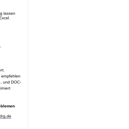
ng lassen
Excel.
e
rt.
, empfehlen
LS-, und DOC-
imiert
roblemen
drg.de