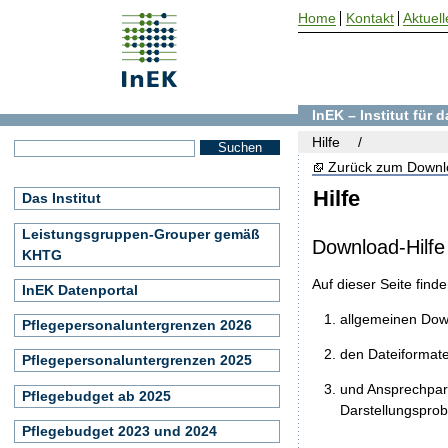
Home
Kontakt
Aktuell
InEK – Institut für
Hilfe
Zurück zum Downl
Hilfe
Das Institut
Leistungsgruppen-Grouper gemäß
Download-Hilfe
KHTG
Auf dieser Seite find
InEK Datenportal
allgemeinen Do
Pflegepersonaluntergrenzen 2026
den Dateiformat
Pflegepersonaluntergrenzen 2025
und Ansprechpart
Pflegebudget ab 2025
Darstellungspro
Pflegebudget 2023 und 2024