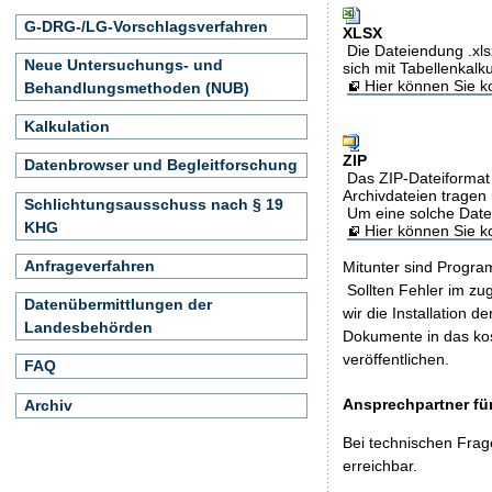
G-DRG-/LG-Vorschlagsverfahren
XLSX
Die Dateiendung .xls
Neue Untersuchungs- und
sich mit Tabellenkalk
Hier können Sie ko
Behandlungsmethoden (NUB)
Kalkulation
ZIP
Datenbrowser und Begleitforschung
Das ZIP-Dateiformat 
Archivdateien tragen 
Schlichtungsausschuss nach § 19
Um eine solche Date
KHG
Hier können Sie 
Anfrageverfahren
Mitunter sind Program
Sollten Fehler im z
Datenübermittlungen der
wir die Installation d
Landesbehörden
Dokumente in das ko
veröffentlichen.
FAQ
Ansprechpartner für
Archiv
Bei technischen Frag
erreichbar.