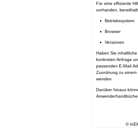
Für eine effiziente H
vorhanden, bereithalt
Betriebssystem
Browser
Versionen
Haben Sie inhaltliche
konkreten Anfrage un
passenden E-Mail-Ad
Zuordnung zu einem 
wenden.
Darüber hinaus könn
Anwenderhandbücher b
© InE