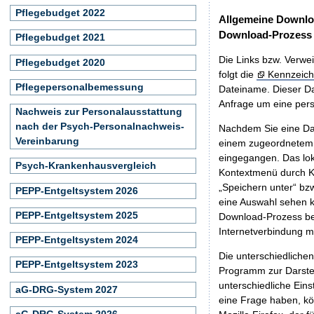
Pflegebudget 2022
Allgemeine Downlo
Download-Prozess
Pflegebudget 2021
Die Links bzw. Verwei
Pflegebudget 2020
folgt die
Kennzeich
Pflegepersonalbemessung
Dateiname. Dieser Da
Anfrage um eine persö
Nachweis zur Personalausstattung
nach der Psych-Personalnachweis-
Nachdem Sie eine Dat
Vereinbarung
einem zugeordnete
eingegangen. Das lok
Psych-Krankenhausvergleich
Kontextmenü durch Kl
„Speichern unter“ bz
PEPP-Entgeltsystem 2026
eine Auswahl sehen k
PEPP-Entgeltsystem 2025
Download-Prozess beg
Internetverbindung 
PEPP-Entgeltsystem 2024
Die unterschiedliche
PEPP-Entgeltsystem 2023
Programm zur Darstell
unterschiedliche Eins
aG-DRG-System 2027
eine Frage haben, k
aG-DRG-System 2026