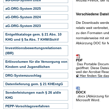
Mozilla Firefox, der f
aG-DRG-System 2025
Verschiedene Datei
aG-DRG-System 2024
Die Downloads werden
aG-DRG-System 2023
relativ weit verbreite
zu den Formaten und 
Entgeltkataloge gem. § 21 Abs. 10
normalerweise mit ei
KHG und § 5a Abs. 7 KHWiSichV
Abkürzung DOC für M
Investitionsbewertungsrelationen
(IBR)
PDF
Erlösvolumen für die Versorgung von
Das Portable Docume
Kindern und Jugendlichen
geöffnet. Diese Datei
weil der Acrobat Rea
DRG-Systemzuschlag
Hier finden Sie d
Datenlieferung gem. § 21 KHEntgG
DOCX
Sonderleistungen nach § 26 a/d/e
.docx (Abkürzung für
KHG
Microsoft Word.
PEPP-Vorschlagsverfahren