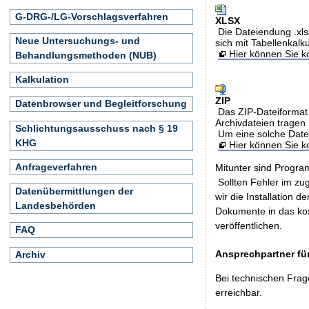
G-DRG-/LG-Vorschlagsverfahren
XLSX
Die Dateiendung .xls
Neue Untersuchungs- und
sich mit Tabellenkalk
Hier können Sie ko
Behandlungsmethoden (NUB)
Kalkulation
ZIP
Datenbrowser und Begleitforschung
Das ZIP-Dateiformat 
Archivdateien tragen 
Schlichtungsausschuss nach § 19
Um eine solche Date
KHG
Hier können Sie 
Anfrageverfahren
Mitunter sind Program
Sollten Fehler im z
Datenübermittlungen der
wir die Installation d
Landesbehörden
Dokumente in das ko
veröffentlichen.
FAQ
Ansprechpartner für
Archiv
Bei technischen Frag
erreichbar.