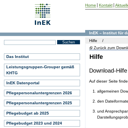
Home
Kontakt
Aktuell
InEK – Institut für
Hilfe
Zurück zum Downl
Hilfe
Das Institut
Leistungsgruppen-Grouper gemäß
Download-Hilfe
KHTG
Auf dieser Seite find
InEK Datenportal
allgemeinen Do
Pflegepersonaluntergrenzen 2026
den Dateiformat
Pflegepersonaluntergrenzen 2025
und Ansprechpart
Pflegebudget ab 2025
Darstellungspro
Pflegebudget 2023 und 2024