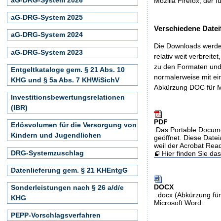
Mozilla Firefox, der f
aG-DRG-System 2025
Verschiedene Datei
aG-DRG-System 2024
Die Downloads werden
aG-DRG-System 2023
relativ weit verbreite
zu den Formaten und 
Entgeltkataloge gem. § 21 Abs. 10
normalerweise mit ei
KHG und § 5a Abs. 7 KHWiSichV
Abkürzung DOC für M
Investitionsbewertungsrelationen
(IBR)
PDF
Erlösvolumen für die Versorgung von
Das Portable Docume
Kindern und Jugendlichen
geöffnet. Diese Datei
weil der Acrobat Rea
DRG-Systemzuschlag
Hier finden Sie d
Datenlieferung gem. § 21 KHEntgG
DOCX
Sonderleistungen nach § 26 a/d/e
.docx (Abkürzung für
KHG
Microsoft Word.
PEPP-Vorschlagsverfahren