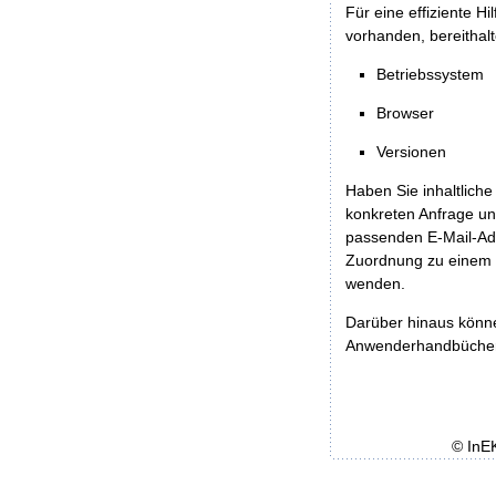
Für eine effiziente H
vorhanden, bereithalt
Betriebssystem
Browser
Versionen
Haben Sie inhaltliche
konkreten Anfrage un
passenden E-Mail-Ad
Zuordnung zu einem 
wenden.
Darüber hinaus könn
Anwenderhandbücher b
© InE