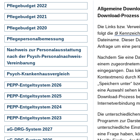
Pflegebudget 2022
Allgemeine Downlo
Download-Prozess
Pflegebudget 2021
Die Links bzw. Verwei
Pflegebudget 2020
folgt die
Kennzeich
Pflegepersonalbemessung
Dateiname. Dieser Da
Anfrage um eine persö
Nachweis zur Personalausstattung
nach der Psych-Personalnachweis-
Nachdem Sie eine Dat
Vereinbarung
einem zugeordnete
eingegangen. Das lok
Psych-Krankenhausvergleich
Kontextmenü durch Kl
„Speichern unter“ bz
PEPP-Entgeltsystem 2026
eine Auswahl sehen k
PEPP-Entgeltsystem 2025
Download-Prozess beg
Internetverbindung 
PEPP-Entgeltsystem 2024
Die unterschiedliche
PEPP-Entgeltsystem 2023
Programm zur Darstell
unterschiedliche Eins
aG-DRG-System 2027
eine Frage haben, k
aG-DRG-System 2026