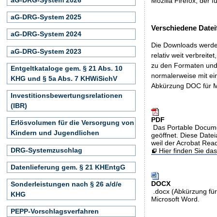
Mozilla Firefox, der f
aG-DRG-System 2025
Verschiedene Datei
aG-DRG-System 2024
Die Downloads werden
aG-DRG-System 2023
relativ weit verbreite
zu den Formaten und 
Entgeltkataloge gem. § 21 Abs. 10
normalerweise mit ei
KHG und § 5a Abs. 7 KHWiSichV
Abkürzung DOC für M
Investitionsbewertungsrelationen
(IBR)
PDF
Erlösvolumen für die Versorgung von
Das Portable Docume
Kindern und Jugendlichen
geöffnet. Diese Datei
weil der Acrobat Rea
DRG-Systemzuschlag
Hier finden Sie d
Datenlieferung gem. § 21 KHEntgG
DOCX
Sonderleistungen nach § 26 a/d/e
.docx (Abkürzung für
KHG
Microsoft Word.
PEPP-Vorschlagsverfahren