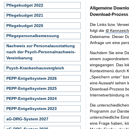
Pflegebudget 2022
Allgemeine Downlo
Download-Prozess
Pflegebudget 2021
Die Links bzw. Verwei
Pflegebudget 2020
folgt die
Kennzeich
Pflegepersonalbemessung
Dateiname. Dieser Da
Anfrage um eine persö
Nachweis zur Personalausstattung
nach der Psych-Personalnachweis-
Nachdem Sie eine Dat
Vereinbarung
einem zugeordnete
eingegangen. Das lok
Psych-Krankenhausvergleich
Kontextmenü durch Kl
„Speichern unter“ bz
PEPP-Entgeltsystem 2026
eine Auswahl sehen k
PEPP-Entgeltsystem 2025
Download-Prozess beg
Internetverbindung 
PEPP-Entgeltsystem 2024
Die unterschiedliche
PEPP-Entgeltsystem 2023
Programm zur Darstell
unterschiedliche Eins
aG-DRG-System 2027
eine Frage haben, k
aG-DRG-System 2026