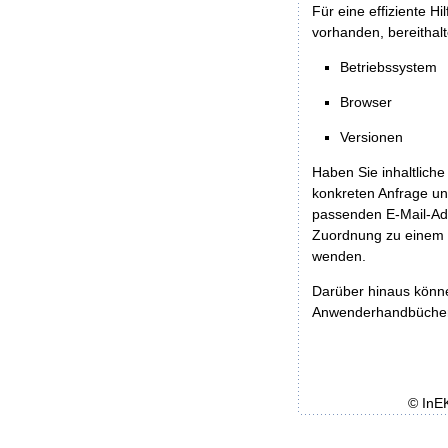
Für eine effiziente H
vorhanden, bereithalt
Betriebssystem
Browser
Versionen
Haben Sie inhaltliche
konkreten Anfrage un
passenden E-Mail-Ad
Zuordnung zu einem 
wenden.
Darüber hinaus könn
Anwenderhandbücher b
© InE