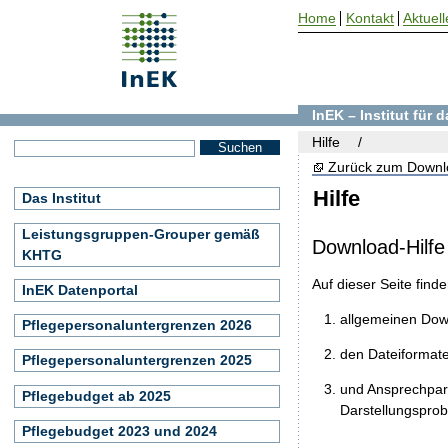
Home
Kontakt
Aktuell
InEK – Institut für
Hilfe
Zurück zum Downl
Hilfe
Das Institut
Leistungsgruppen-Grouper gemäß
Download-Hilfe
KHTG
Auf dieser Seite find
InEK Datenportal
allgemeinen Do
Pflegepersonaluntergrenzen 2026
den Dateiformat
Pflegepersonaluntergrenzen 2025
und Ansprechpart
Pflegebudget ab 2025
Darstellungspro
Pflegebudget 2023 und 2024