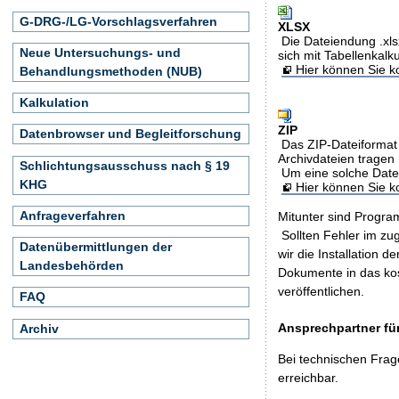
G-DRG-/LG-Vorschlagsverfahren
XLSX
Die Dateiendung .xls
Neue Untersuchungs- und
sich mit Tabellenkalk
Hier können Sie ko
Behandlungsmethoden (NUB)
Kalkulation
ZIP
Datenbrowser und Begleitforschung
Das ZIP-Dateiformat 
Archivdateien tragen 
Schlichtungsausschuss nach § 19
Um eine solche Date
KHG
Hier können Sie 
Anfrageverfahren
Mitunter sind Program
Sollten Fehler im z
Datenübermittlungen der
wir die Installation d
Landesbehörden
Dokumente in das ko
veröffentlichen.
FAQ
Ansprechpartner für
Archiv
Bei technischen Frag
erreichbar.