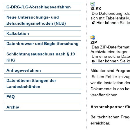
G-DRG-/LG-Vorschlagsverfahren
XLSX
Die Dateiendung .xls
Neue Untersuchungs- und
sich mit Tabellenkalk
Hier können Sie ko
Behandlungsmethoden (NUB)
Kalkulation
ZIP
Datenbrowser und Begleitforschung
Das ZIP-Dateiformat 
Archivdateien tragen 
Schlichtungsausschuss nach § 19
Um eine solche Date
KHG
Hier können Sie 
Anfrageverfahren
Mitunter sind Program
Sollten Fehler im z
Datenübermittlungen der
wir die Installation d
Landesbehörden
Dokumente in das ko
veröffentlichen.
FAQ
Ansprechpartner für
Archiv
Bei technischen Frag
erreichbar.