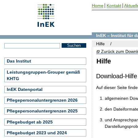
Home
Kontakt
Aktuell
InEK – Institut für
Hilfe
Zurück zum Downl
Hilfe
Das Institut
Leistungsgruppen-Grouper gemäß
Download-Hilfe
KHTG
Auf dieser Seite find
InEK Datenportal
allgemeinen Do
Pflegepersonaluntergrenzen 2026
den Dateiformat
Pflegepersonaluntergrenzen 2025
und Ansprechpart
Pflegebudget ab 2025
Darstellungspro
Pflegebudget 2023 und 2024