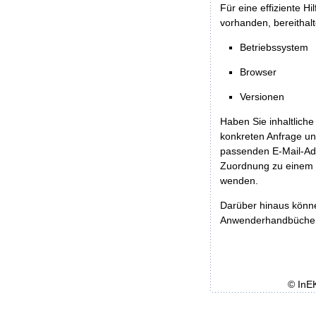
Für eine effiziente H
vorhanden, bereithalt
Betriebssystem
Browser
Versionen
Haben Sie inhaltliche
konkreten Anfrage un
passenden E-Mail-Ad
Zuordnung zu einem 
wenden.
Darüber hinaus könn
Anwenderhandbücher b
© InE