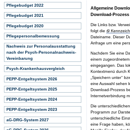
Pflegebudget 2022
Allgemeine Downlo
Download-Prozess
Pflegebudget 2021
Die Links bzw. Verwei
Pflegebudget 2020
folgt die
Kennzeich
Pflegepersonalbemessung
Dateiname. Dieser Da
Anfrage um eine persö
Nachweis zur Personalausstattung
nach der Psych-Personalnachweis-
Nachdem Sie eine Dat
Vereinbarung
einem zugeordnete
eingegangen. Das lok
Psych-Krankenhausvergleich
Kontextmenü durch Kl
„Speichern unter“ bz
PEPP-Entgeltsystem 2026
eine Auswahl sehen k
PEPP-Entgeltsystem 2025
Download-Prozess beg
Internetverbindung 
PEPP-Entgeltsystem 2024
Die unterschiedliche
PEPP-Entgeltsystem 2023
Programm zur Darstell
unterschiedliche Eins
aG-DRG-System 2027
eine Frage haben, k
aG-DRG-System 2026