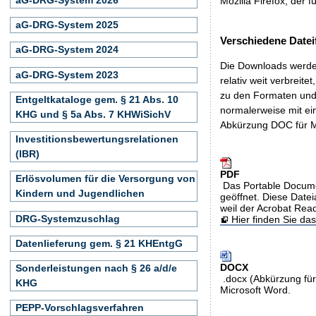
Mozilla Firefox, der f
aG-DRG-System 2025
Verschiedene Datei
aG-DRG-System 2024
Die Downloads werden
aG-DRG-System 2023
relativ weit verbreite
zu den Formaten und 
Entgeltkataloge gem. § 21 Abs. 10
normalerweise mit ei
KHG und § 5a Abs. 7 KHWiSichV
Abkürzung DOC für M
Investitionsbewertungsrelationen
(IBR)
PDF
Erlösvolumen für die Versorgung von
Das Portable Docume
Kindern und Jugendlichen
geöffnet. Diese Datei
weil der Acrobat Rea
DRG-Systemzuschlag
Hier finden Sie d
Datenlieferung gem. § 21 KHEntgG
DOCX
Sonderleistungen nach § 26 a/d/e
.docx (Abkürzung für
KHG
Microsoft Word.
PEPP-Vorschlagsverfahren