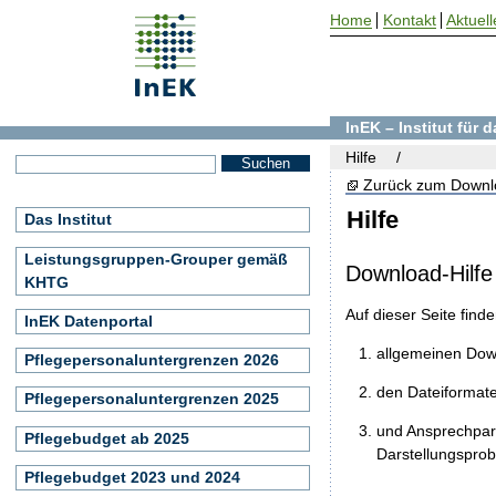
Home
Kontakt
Aktuell
InEK – Institut für
Hilfe
Zurück zum Downl
Hilfe
Das Institut
Leistungsgruppen-Grouper gemäß
Download-Hilfe
KHTG
Auf dieser Seite find
InEK Datenportal
allgemeinen Do
Pflegepersonaluntergrenzen 2026
den Dateiformat
Pflegepersonaluntergrenzen 2025
und Ansprechpart
Pflegebudget ab 2025
Darstellungspro
Pflegebudget 2023 und 2024