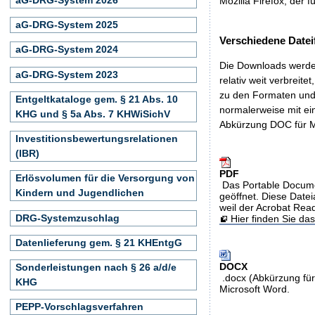
Mozilla Firefox, der f
aG-DRG-System 2025
Verschiedene Datei
aG-DRG-System 2024
Die Downloads werden
aG-DRG-System 2023
relativ weit verbreite
zu den Formaten und 
Entgeltkataloge gem. § 21 Abs. 10
normalerweise mit ei
KHG und § 5a Abs. 7 KHWiSichV
Abkürzung DOC für M
Investitionsbewertungsrelationen
(IBR)
PDF
Erlösvolumen für die Versorgung von
Das Portable Docume
Kindern und Jugendlichen
geöffnet. Diese Datei
weil der Acrobat Rea
DRG-Systemzuschlag
Hier finden Sie d
Datenlieferung gem. § 21 KHEntgG
DOCX
Sonderleistungen nach § 26 a/d/e
.docx (Abkürzung für
KHG
Microsoft Word.
PEPP-Vorschlagsverfahren