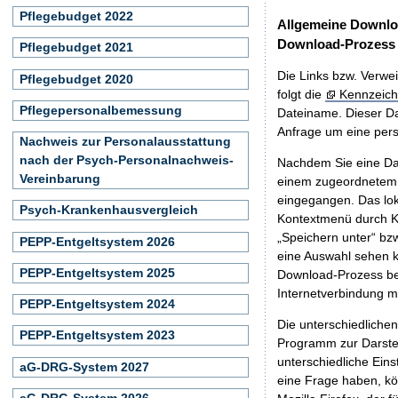
Pflegebudget 2022
Allgemeine Downlo
Download-Prozess
Pflegebudget 2021
Die Links bzw. Verwei
Pflegebudget 2020
folgt die
Kennzeich
Pflegepersonalbemessung
Dateiname. Dieser Da
Anfrage um eine persö
Nachweis zur Personalausstattung
nach der Psych-Personalnachweis-
Nachdem Sie eine Dat
Vereinbarung
einem zugeordnete
eingegangen. Das lok
Psych-Krankenhausvergleich
Kontextmenü durch Kl
„Speichern unter“ bz
PEPP-Entgeltsystem 2026
eine Auswahl sehen k
PEPP-Entgeltsystem 2025
Download-Prozess beg
Internetverbindung 
PEPP-Entgeltsystem 2024
Die unterschiedliche
PEPP-Entgeltsystem 2023
Programm zur Darstell
unterschiedliche Eins
aG-DRG-System 2027
eine Frage haben, k
aG-DRG-System 2026