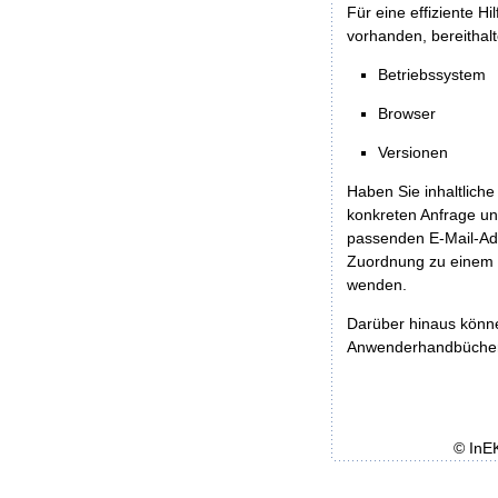
Für eine effiziente H
vorhanden, bereithalt
Betriebssystem
Browser
Versionen
Haben Sie inhaltliche
konkreten Anfrage un
passenden E-Mail-Ad
Zuordnung zu einem 
wenden.
Darüber hinaus könn
Anwenderhandbücher b
© InE