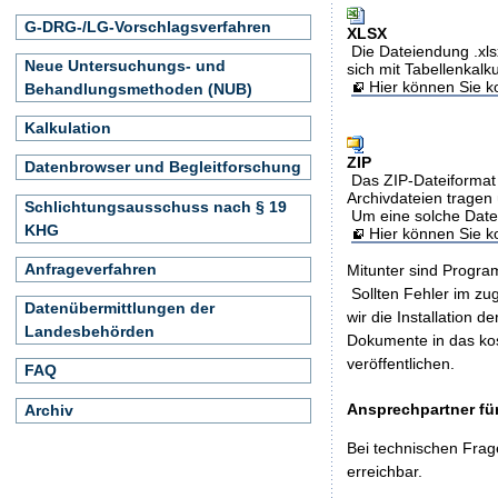
G-DRG-/LG-Vorschlagsverfahren
XLSX
Die Dateiendung .xls
Neue Untersuchungs- und
sich mit Tabellenkalk
Hier können Sie ko
Behandlungsmethoden (NUB)
Kalkulation
ZIP
Datenbrowser und Begleitforschung
Das ZIP-Dateiformat 
Archivdateien tragen 
Schlichtungsausschuss nach § 19
Um eine solche Date
KHG
Hier können Sie 
Anfrageverfahren
Mitunter sind Program
Sollten Fehler im z
Datenübermittlungen der
wir die Installation d
Landesbehörden
Dokumente in das ko
veröffentlichen.
FAQ
Ansprechpartner für
Archiv
Bei technischen Frag
erreichbar.