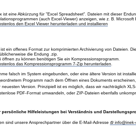
x ist eine Abkürzung für "Excel Spreadsheet". Dateien mit dieser Endu
ulationsprogrammen (auch Excel-Viewer) anzeigen, wie z. B. Microsoft 
stenlos den Excel Viewer herunterladen und installieren
ist ein offenes Format zur komprimierten Archivierung von Dateien. Di
üblicherweise die Endung .zip.
i öffnen zu können benötigen Sie ein Kompressionsprogramm.
kostenlos das Kompressionsprogramm 7-Zip herunterladen
.
me falsch im System eingebunden, oder eine ältere Version ist installie
ugeordnetem Programm nach dem Öffnen eines Dokuments erscheinen
er neuesten Version. Prinzipiell ist es möglich, dass wir nachträglich X
stenlose PDF-Format umwandeln, oder ZIP-Dateien ebenfalls unkompr
 persönliche Hilfeleistungen bei Verständnis und Darstellungsp
en sind unsere Ansprechpartner über die E-Mail-Adresse
info@inek-