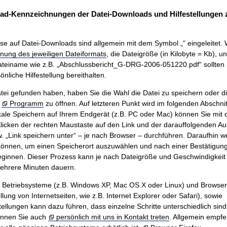
ad-Kennzeichnungen der Datei-Downloads und Hilfestellungen
se auf Datei-Downloads sind allgemein mit dem Symbol „“ eingeleitet. 
nung des jeweiligen Dateiformats
, die Dateigröße (in Kilobyte = Kb), u
teiname wie z.B. „Abschlussbericht_G-DRG-2006-051220.pdf“ sollten 
nliche Hilfestellung bereithalten.
ei gefunden haben, haben Sie die Wahl die Datei zu speichern oder di
m
Programm
zu öffnen. Auf letzteren Punkt wird im folgenden Abschnit
ale Speichern auf Ihrem Endgerät (z.B. PC oder Mac) können Sie mit
icken der rechten Maustaste auf den Link und der darauffolgenden A
w. „Link speichern unter“ – je nach Browser – durchführen. Daraufhin w
önnen, um einen Speicherort auszuwählen und nach einer Bestätigung 
innen. Dieser Prozess kann je nach Dateigröße und Geschwindigkeit 
mehrere Minuten dauern.
n Betriebsysteme (z.B. Windows XP, Mac OS X oder Linux) und Browse
ung von Internetseiten, wie z.B. Internet Explorer oder Safari), sowie
tellungen kann dazu führen, dass einzelne Schritte unterschiedlich sind.
önnen Sie auch
persönlich mit uns in Kontakt treten
. Allgemein empfe