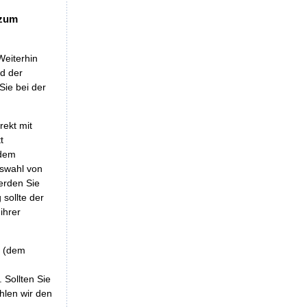
 zum
Weiterhin
nd der
Sie bei der
rekt mit
t
 dem
uswahl von
erden Sie
sollte der
ihrer
r (dem
 Sollten Sie
hlen wir den