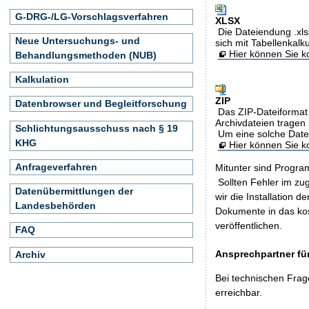
G-DRG-/LG-Vorschlagsverfahren
XLSX
Die Dateiendung .xls
Neue Untersuchungs- und
sich mit Tabellenkalk
Hier können Sie ko
Behandlungsmethoden (NUB)
Kalkulation
ZIP
Datenbrowser und Begleitforschung
Das ZIP-Dateiformat 
Archivdateien tragen 
Schlichtungsausschuss nach § 19
Um eine solche Date
KHG
Hier können Sie 
Anfrageverfahren
Mitunter sind Program
Sollten Fehler im z
Datenübermittlungen der
wir die Installation d
Landesbehörden
Dokumente in das ko
veröffentlichen.
FAQ
Ansprechpartner für
Archiv
Bei technischen Frag
erreichbar.