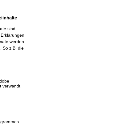
iinhalte
ate sind
t Erklärungen
rmate werden
 So z.B. die
Adobe
et verwandt,
programmes