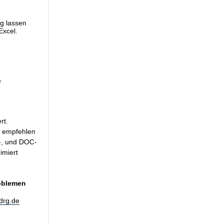
ng lassen
Excel.
e
rt.
, empfehlen
LS-, und DOC-
imiert
roblemen
drg.de