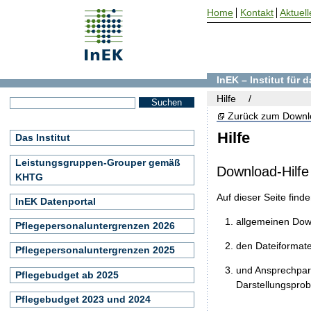
Home
Kontakt
Aktuell
InEK – Institut für
Hilfe
Zurück zum Downl
Hilfe
Das Institut
Leistungsgruppen-Grouper gemäß
Download-Hilfe
KHTG
Auf dieser Seite find
InEK Datenportal
allgemeinen Do
Pflegepersonaluntergrenzen 2026
den Dateiformat
Pflegepersonaluntergrenzen 2025
und Ansprechpart
Pflegebudget ab 2025
Darstellungspro
Pflegebudget 2023 und 2024