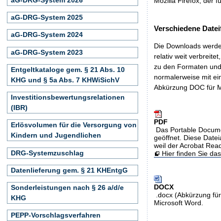
Mozilla Firefox, der f
aG-DRG-System 2025
Verschiedene Datei
aG-DRG-System 2024
Die Downloads werden
aG-DRG-System 2023
relativ weit verbreite
zu den Formaten und 
Entgeltkataloge gem. § 21 Abs. 10
normalerweise mit ei
KHG und § 5a Abs. 7 KHWiSichV
Abkürzung DOC für M
Investitionsbewertungsrelationen
(IBR)
PDF
Erlösvolumen für die Versorgung von
Das Portable Docume
Kindern und Jugendlichen
geöffnet. Diese Datei
weil der Acrobat Rea
DRG-Systemzuschlag
Hier finden Sie d
Datenlieferung gem. § 21 KHEntgG
DOCX
Sonderleistungen nach § 26 a/d/e
.docx (Abkürzung für
KHG
Microsoft Word.
PEPP-Vorschlagsverfahren