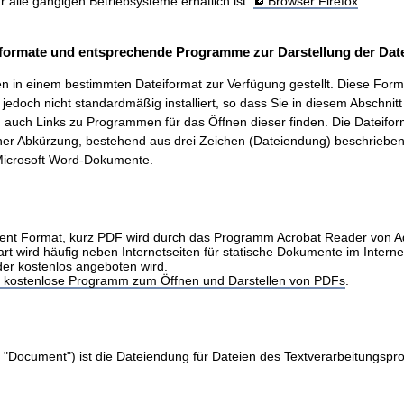
ür alle gängigen Betriebsysteme erhätlich ist.
Browser Firefox
formate und entsprechende Programme zur Darstellung der Date
 in einem bestimmten Dateiformat zur Verfügung gestellt. Diese Form
t, jedoch nicht standardmäßig installiert, so dass Sie in diesem Abschnit
auch Links zu Programmen für das Öffnen dieser finden. Die Dateifo
ner Abkürzung, bestehend aus drei Zeichen (Dateiendung) beschrieben.
icrosoft Word-Dokumente.
nt Format, kurz PDF wird durch das Programm Acrobat Reader von 
art wird häufig neben Internetseiten für statische Dokumente im Intern
der kostenlos angeboten wird.
as kostenlose Programm zum Öffnen und Darstellen von PDFs
.
 "Document") ist die Dateiendung für Dateien des Textverarbeitungs