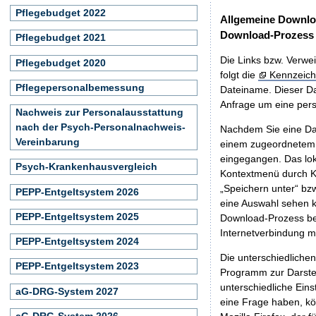
Pflegebudget 2022
Allgemeine Downlo
Download-Prozess
Pflegebudget 2021
Die Links bzw. Verwei
Pflegebudget 2020
folgt die
Kennzeich
Pflegepersonalbemessung
Dateiname. Dieser Da
Anfrage um eine persö
Nachweis zur Personalausstattung
nach der Psych-Personalnachweis-
Nachdem Sie eine Dat
Vereinbarung
einem zugeordnete
eingegangen. Das lok
Psych-Krankenhausvergleich
Kontextmenü durch Kl
„Speichern unter“ bz
PEPP-Entgeltsystem 2026
eine Auswahl sehen k
PEPP-Entgeltsystem 2025
Download-Prozess beg
Internetverbindung 
PEPP-Entgeltsystem 2024
Die unterschiedliche
PEPP-Entgeltsystem 2023
Programm zur Darstell
unterschiedliche Eins
aG-DRG-System 2027
eine Frage haben, k
aG-DRG-System 2026