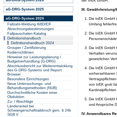
der InEK GmbH.
aG-DRG-System 2025
III. Gewährleistung
aG-DRG-System 2024
Die InEK GmbH ü
Umfang fehlerfrei
Fallzahl-Meldung I68D/E/F
Abrechnungsbestimmungen
Die InEK GmbH h
Fallpauschalen-Katalog
Definitionshandbuch
Personenschäden
Definitionshandbuch 2024
Grouper / Zertifizierung
Die InEK GmbH ha
Kodierrichtlinien
Verhalten verurs
Hinweise zur Leistungsplanung /
gesetzlichen Ver
Budgetverhandlung (G-DRG)
Abschlussbericht zur Weiterentwicklung
Die InEK GmbH ha
des G-DRG-Systems und Report
vorhersehbaren S
Browser
Vertragspflichten
Besondere Einrichtungen
Neue Untersuchungs- und
von InEK grob fa
Behandlungsmethoden (NUB)
Kardinalpflichte
Durchschnittliche Kosten einer
Obduktion
Die InEK GmbH h
Zu- / Abschläge
und Ansprüche Dr
Länderanteil bei
Schwangerschaftsabbruch gem. § 24b
IV. Anwendbares Re
SGB V