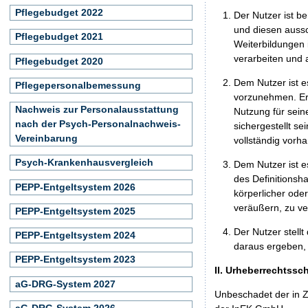
Pflegebudget 2022
Der Nutzer ist b
und diesen aussc
Pflegebudget 2021
Weiterbildungen 
verarbeiten und
Pflegebudget 2020
Dem Nutzer ist e
Pflegepersonalbemessung
vorzunehmen. Er 
Nachweis zur Personalausstattung
Nutzung für seine
nach der Psych-Personalnachweis-
sichergestellt s
Vereinbarung
vollständig vorha
Psych-Krankenhausvergleich
Dem Nutzer ist e
des Definitionsh
PEPP-Entgeltsystem 2026
körperlicher ode
veräußern, zu ve
PEPP-Entgeltsystem 2025
Der Nutzer stellt
PEPP-Entgeltsystem 2024
daraus ergeben, 
PEPP-Entgeltsystem 2023
II. Urheberrechtssc
aG-DRG-System 2027
Unbeschadet der in Z
aG-DRG-System 2026