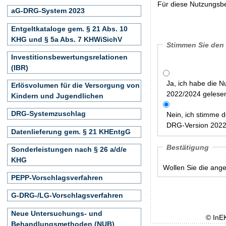
Für diese Nutzungsbe
aG-DRG-System 2023
Entgeltkataloge gem. § 21 Abs. 10
KHG und § 5a Abs. 7 KHWiSichV
Stimmen Sie den
Investitionsbewertungsrelationen
(IBR)
Ja, ich habe die 
Erlösvolumen für die Versorgung von
2022/2024 gelesen
Kindern und Jugendlichen
DRG-Systemzuschlag
Nein, ich stimme 
DRG-Version 2022/
Datenlieferung gem. § 21 KHEntgG
Bestätigung
Sonderleistungen nach § 26 a/d/e
KHG
Wollen Sie die ang
PEPP-Vorschlagsverfahren
G-DRG-/LG-Vorschlagsverfahren
Neue Untersuchungs- und
© InE
Behandlungsmethoden (NUB)