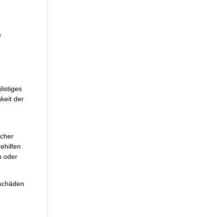
m
istiges
keit der
icher
ehilfen
n oder
eschäden