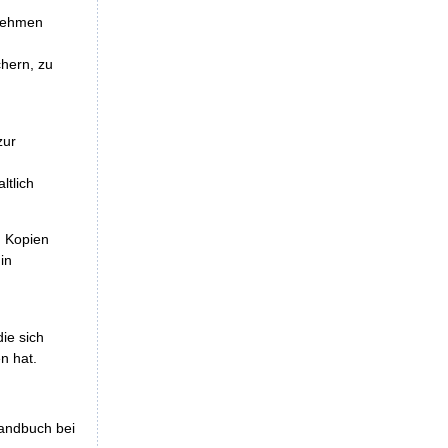
unehmen
chern, zu
zur
ltlich
, Kopien
in
die sich
n hat.
handbuch bei