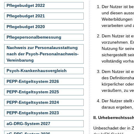
Pflegebudget 2022
Der Nutzer ist b
und diesen aussc
Pflegebudget 2021
Weiterbildungen 
verarbeiten und
Pflegebudget 2020
Dem Nutzer ist e
Pflegepersonalbemessung
vorzunehmen. Er 
Nachweis zur Personalausstattung
Nutzung für seine
nach der Psych-Personalnachweis-
sichergestellt s
Vereinbarung
vollständig vorha
Psych-Krankenhausvergleich
Dem Nutzer ist e
des Definitionsh
PEPP-Entgeltsystem 2026
körperlicher ode
veräußern, zu ve
PEPP-Entgeltsystem 2025
Der Nutzer stellt
PEPP-Entgeltsystem 2024
daraus ergeben, 
PEPP-Entgeltsystem 2023
II. Urheberrechtssc
aG-DRG-System 2027
Unbeschadet der in Z
aG-DRG-System 2026