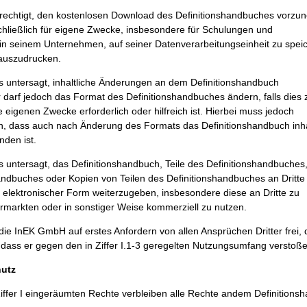
erechtigt, den kostenlosen Download des Definitionshandbuches vorz
hließlich für eigene Zwecke, insbesondere für Schulungen und
in seinem Unternehmen, auf seiner Datenverarbeitungseinheit zu spei
 auszudrucken.
s untersagt, inhaltliche Änderungen an dem Definitionshandbuch
darf jedoch das Format des Definitionshandbuches ändern, falls dies 
 eigenen Zwecke erforderlich oder hilfreich ist. Hierbei muss jedoch
ein, dass auch nach Änderung des Formats das Definitionshandbuch inha
nden ist.
s untersagt, das Definitionshandbuch, Teile des Definitionshandbuches
andbuches oder Kopien von Teilen des Definitionshandbuches an Dritte 
r elektronischer Form weiterzugeben, insbesondere diese an Dritte zu
rmarkten oder in sonstiger Weise kommerziell zu nutzen.
 die InEK GmbH auf erstes Anfordern von allen Ansprüchen Dritter frei, 
dass er gegen den in Ziffer I.1-3 geregelten Nutzungsumfang verstoße
hutz
iffer I eingeräumten Rechte verbleiben alle Rechte andem Definitions