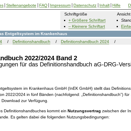
es
Stellenangebote
FAQ
Impressum
Datenschutz
Inhalt
Hilfe
D
Schriftgröße
Ansicht
+ Größere Schriftart
Stand
– Kleinere Schriftart
Einfa
 das Entgeltsystem im Krankenhaus
4
Definitionshandbuch
Definitionshandbuch 2024
andbuch 2022/2024 Band 2
gungen für das Definitionshandbuch aG-DRG-Vers
 Entgeltsystem im Krankenhaus GmbH (InEK GmbH) stellt das Definitio
on 2022/2024 in fünf Bänden (nachfolgend: „Definitionshandbuch”) für i
m Download zur Verfügung.
s Definitionshandbuches kommt ein
Nutzungsvertrag
zwischen der 
ande. Es gelten dabei die folgenden Nutzungsbedingungen: