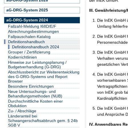
der InEK GmbH.
aG-DRG-System 2025
III. Gewährleistung
aG-DRG-System 2024
Die InEK GmbH ü
Umfang fehlerfrei
Fallzahl-Meldung I68D/E/F
Abrechnungsbestimmungen
Die InEK GmbH h
Fallpauschalen-Katalog
Definitionshandbuch
Personenschäden
Definitionshandbuch 2024
Grouper / Zertifizierung
Die InEK GmbH ha
Kodierrichtlinien
Verhalten verurs
Hinweise zur Leistungsplanung /
gesetzlichen Ver
Budgetverhandlung (G-DRG)
Abschlussbericht zur Weiterentwicklung
Die InEK GmbH ha
des G-DRG-Systems und Report
vorhersehbaren S
Browser
Vertragspflichten
Besondere Einrichtungen
Neue Untersuchungs- und
von InEK grob fa
Behandlungsmethoden (NUB)
Kardinalpflichte
Durchschnittliche Kosten einer
Obduktion
Die InEK GmbH h
Zu- / Abschläge
und Ansprüche Dr
Länderanteil bei
Schwangerschaftsabbruch gem. § 24b
IV. Anwendbares Re
SGB V