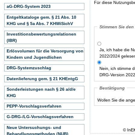
Für diese Nutzungsbe
aG-DRG-System 2023
Entgeltkataloge gem. § 21 Abs. 10
KHG und § 5a Abs. 7 KHWiSichV
Stimmen Sie den
Investitionsbewertungsrelationen
(IBR)
Ja, ich habe die 
Erlösvolumen für die Versorgung von
2022/2024 gelesen
Kindern und Jugendlichen
DRG-Systemzuschlag
Nein, ich stimme 
DRG-Version 2022/
Datenlieferung gem. § 21 KHEntgG
Bestätigung
Sonderleistungen nach § 26 a/d/e
KHG
Wollen Sie die ang
PEPP-Vorschlagsverfahren
G-DRG-/LG-Vorschlagsverfahren
Neue Untersuchungs- und
© InE
Behandlungsmethoden (NUB)