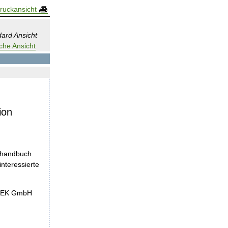
ruckansicht
ard Ansicht
che Ansicht
ion
nshandbuch
nteressierte
InEK GmbH