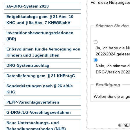
Für diese Nutzungsbe
aG-DRG-System 2023
Entgeltkataloge gem. § 21 Abs. 10
KHG und § 5a Abs. 7 KHWiSichV
Stimmen Sie den
Investitionsbewertungsrelationen
(IBR)
Ja, ich habe die 
Erlösvolumen für die Versorgung von
2022/2024 gelesen
Kindern und Jugendlichen
DRG-Systemzuschlag
Nein, ich stimme 
DRG-Version 2022/
Datenlieferung gem. § 21 KHEntgG
Bestätigung
Sonderleistungen nach § 26 a/d/e
KHG
Wollen Sie die ang
PEPP-Vorschlagsverfahren
G-DRG-/LG-Vorschlagsverfahren
Neue Untersuchungs- und
© InE
Behandlungsmethoden (NUB)