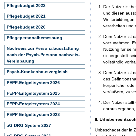
Pflegebudget 2022
Der Nutzer ist b
und diesen aussc
Pflegebudget 2021
Weiterbildungen 
verarbeiten und
Pflegebudget 2020
Dem Nutzer ist e
Pflegepersonalbemessung
vorzunehmen. Er 
Nachweis zur Personalausstattung
Nutzung für seine
nach der Psych-Personalnachweis-
sichergestellt s
Vereinbarung
vollständig vorha
Psych-Krankenhausvergleich
Dem Nutzer ist e
des Definitionsh
PEPP-Entgeltsystem 2026
körperlicher ode
veräußern, zu ve
PEPP-Entgeltsystem 2025
Der Nutzer stellt
PEPP-Entgeltsystem 2024
daraus ergeben, 
PEPP-Entgeltsystem 2023
II. Urheberrechtssc
aG-DRG-System 2027
Unbeschadet der in Z
aG-DRG-System 2026