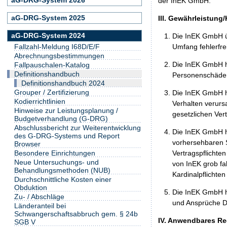
der InEK GmbH.
aG-DRG-System 2025
III. Gewährleistung
aG-DRG-System 2024
Die InEK GmbH ü
Umfang fehlerfrei
Fallzahl-Meldung I68D/E/F
Abrechnungsbestimmungen
Die InEK GmbH h
Fallpauschalen-Katalog
Definitionshandbuch
Personenschäden
Definitionshandbuch 2024
Grouper / Zertifizierung
Die InEK GmbH ha
Kodierrichtlinien
Verhalten verurs
Hinweise zur Leistungsplanung /
gesetzlichen Ver
Budgetverhandlung (G-DRG)
Abschlussbericht zur Weiterentwicklung
Die InEK GmbH ha
des G-DRG-Systems und Report
vorhersehbaren S
Browser
Vertragspflichten
Besondere Einrichtungen
Neue Untersuchungs- und
von InEK grob fa
Behandlungsmethoden (NUB)
Kardinalpflichte
Durchschnittliche Kosten einer
Obduktion
Die InEK GmbH h
Zu- / Abschläge
und Ansprüche Dr
Länderanteil bei
Schwangerschaftsabbruch gem. § 24b
IV. Anwendbares Re
SGB V