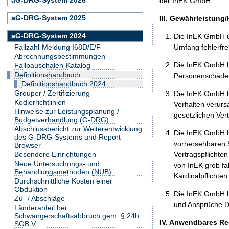
der InEK GmbH.
aG-DRG-System 2025
III. Gewährleistung
aG-DRG-System 2024
Die InEK GmbH ü
Umfang fehlerfrei
Fallzahl-Meldung I68D/E/F
Abrechnungsbestimmungen
Die InEK GmbH h
Fallpauschalen-Katalog
Definitionshandbuch
Personenschäden
Definitionshandbuch 2024
Grouper / Zertifizierung
Die InEK GmbH ha
Kodierrichtlinien
Verhalten verurs
Hinweise zur Leistungsplanung /
gesetzlichen Ver
Budgetverhandlung (G-DRG)
Abschlussbericht zur Weiterentwicklung
Die InEK GmbH ha
des G-DRG-Systems und Report
vorhersehbaren S
Browser
Vertragspflichten
Besondere Einrichtungen
Neue Untersuchungs- und
von InEK grob fa
Behandlungsmethoden (NUB)
Kardinalpflichte
Durchschnittliche Kosten einer
Obduktion
Die InEK GmbH h
Zu- / Abschläge
und Ansprüche Dr
Länderanteil bei
Schwangerschaftsabbruch gem. § 24b
IV. Anwendbares Re
SGB V