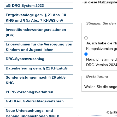
Für diese Nutzungsbe
aG-DRG-System 2023
Entgeltkataloge gem. § 21 Abs. 10
KHG und § 5a Abs. 7 KHWiSichV
Stimmen Sie den
Investitionsbewertungsrelationen
(IBR)
Ja, ich habe die 
Erlösvolumen für die Versorgung von
Kompaktversion ge
Kindern und Jugendlichen
DRG-Systemzuschlag
Nein, ich stimme 
DRG-Version 2024:
Datenlieferung gem. § 21 KHEntgG
Bestätigung
Sonderleistungen nach § 26 a/d/e
KHG
Wollen Sie die ang
PEPP-Vorschlagsverfahren
G-DRG-/LG-Vorschlagsverfahren
Neue Untersuchungs- und
© InE
Behandlungsmethoden (NUB)