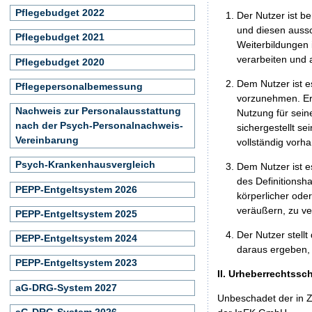
Pflegebudget 2022
Der Nutzer ist b
und diesen aussc
Pflegebudget 2021
Weiterbildungen 
verarbeiten und
Pflegebudget 2020
Dem Nutzer ist e
Pflegepersonalbemessung
vorzunehmen. Er 
Nachweis zur Personalausstattung
Nutzung für seine
nach der Psych-Personalnachweis-
sichergestellt s
Vereinbarung
vollständig vorha
Psych-Krankenhausvergleich
Dem Nutzer ist e
des Definitionsh
PEPP-Entgeltsystem 2026
körperlicher ode
veräußern, zu ve
PEPP-Entgeltsystem 2025
Der Nutzer stellt
PEPP-Entgeltsystem 2024
daraus ergeben, 
PEPP-Entgeltsystem 2023
II. Urheberrechtssc
aG-DRG-System 2027
Unbeschadet der in Z
aG-DRG-System 2026