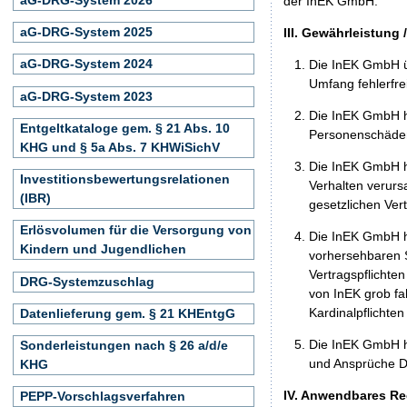
der InEK GmbH.
aG-DRG-System 2025
III. Gewährleistung 
aG-DRG-System 2024
Die InEK GmbH ü
Umfang fehlerfrei
aG-DRG-System 2023
Die InEK GmbH h
Entgeltkataloge gem. § 21 Abs. 10
Personenschäden
KHG und § 5a Abs. 7 KHWiSichV
Die InEK GmbH ha
Investitionsbewertungsrelationen
Verhalten verurs
(IBR)
gesetzlichen Ver
Erlösvolumen für die Versorgung von
Die InEK GmbH ha
Kindern und Jugendlichen
vorhersehbaren S
Vertragspflichten
DRG-Systemzuschlag
von InEK grob fa
Kardinalpflichte
Datenlieferung gem. § 21 KHEntgG
Die InEK GmbH h
Sonderleistungen nach § 26 a/d/e
und Ansprüche Dr
KHG
IV. Anwendbares Re
PEPP-Vorschlagsverfahren