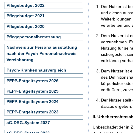
Pflegebudget 2022
Der Nutzer ist b
und diesen aussc
Pflegebudget 2021
Weiterbildungen 
verarbeiten und
Pflegebudget 2020
Dem Nutzer ist e
Pflegepersonalbemessung
vorzunehmen. Er 
Nachweis zur Personalausstattung
Nutzung für seine
nach der Psych-Personalnachweis-
sichergestellt s
Vereinbarung
vollständig vorha
Psych-Krankenhausvergleich
Dem Nutzer ist e
des Definitionsh
PEPP-Entgeltsystem 2026
körperlicher ode
veräußern, zu ve
PEPP-Entgeltsystem 2025
Der Nutzer stellt
PEPP-Entgeltsystem 2024
daraus ergeben, 
PEPP-Entgeltsystem 2023
II. Urheberrechtssc
aG-DRG-System 2027
Unbeschadet der in Z
aG-DRG-System 2026